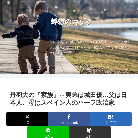
蜉蝣のカゾク
父の大きさ、母の温かさ、兄のたくましさ、姉の優し
さ…家族の数だけ存在する、家族のドラマをご紹介し
ていきます。
丹羽大の『家族』～実弟は城田優…父は日
本人、母はスペイン人のハーフ政治家
X
Facebook
はてブ
LINE
コピー