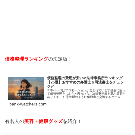
債務整理ランキング
の決定版！
債務整理の費用が安い⚖️法律事務所ランキング
【25選】おすすめの弁護士＆司法書士をチェッ
ク✅
※本ページはプロモーションが含まれています借金に困っ
て債務整理をしようと思ったら、法律事務所を選ぶ必要が
あります。 任意整理のように債権者と交渉するケース 自
己破産のように裁判所が関係するケースいずれも専門家の
bank-watchers.com
知識と経験が必要だからです。で…
有名人の
美容・健康グッズ
を紹介！