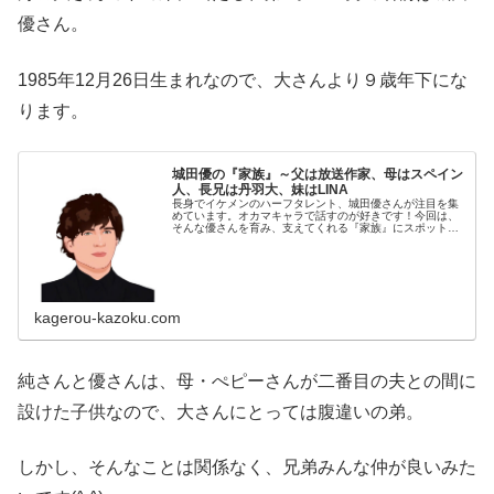
優さん。
1985年12月26日生まれなので、大さんより９歳年下にな
ります。
城田優の『家族』～父は放送作家、母はスペイン
人、長兄は丹羽大、妹はLINA
長身でイケメンのハーフタレント、城田優さんが注目を集
めています。オカマキャラで話すのが好きです！今回は、
そんな優さんを育み、支えてくれる『家族』にスポットを
当て、ご紹介します。名前：城田優（しろた・ゆう）生年
月日：1985年〈昭和60年〉1...
kagerou-kazoku.com
純さんと優さんは、母・ぺピーさんが二番目の夫との間に
設けた子供なので、大さんにとっては腹違いの弟。
しかし、そんなことは関係なく、兄弟みんな仲が良いみた