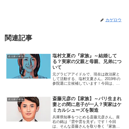
カゲロウ
関連記事
塩村文夏の『家族』～結婚して
政治家の家族
る？実家の父親と母親、兄弟につ
いて
元グラビアアイドルで、現在は政治家と
して活動する、塩村文夏さん。2019年の
参院選に立候補しています！今回は、そ
んな塩村さんの結婚や、父親にスポット
を当て、ご紹介します。【本人プロフィ
ール】名前：塩村 文夏（しおむら・あや
斎藤元彦の【家族】～パリ生まれ
政治家の家族
か）生年月日：19...
妻との間に息子が一人？実家はケ
ミカルシューズを製造
兵庫県知事をつとめる斎藤元彦さん。座
右の銘は『雲中雲を見ず』です！今回
は、そんな斎藤さんを取り巻く『家族』