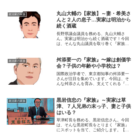
の物語です。名 前：斎藤元彦（さい
とう・もとひこ）生年月日：1977年〈昭
和52年〉11月15日出身地 ：兵庫県神戸
丸山大輔の【家族】～妻・希美さ
政治家の家族
市最終学歴：東京...
んと２人の息子…実家は明治から
続く酒蔵
長野県議会議員を務める、丸山大輔さ
ん。実家は明治から続く酒蔵です！今回
は、そんな丸山議員を取り巻く『家族』
の物語です。名 前：丸山大輔（まる
やま・だいすけ）生年月日：1974年〈昭
和49年〉8月11日出身地 ：長野県塩尻市
舛添要一の『家族』〜嫁は創価学
政治家の家族
出身大学：慶応義...
会？子供の年齢や小学校は？
国際政治学者で、東京都知事の舛添要一
さんが注目を集めています。今回は、そ
んな舛添さんを育み、支えてくれる『家
族』にスポットを当て、ご紹介します。
◆実家・父親の職業は？舛添要一さんの
お父さんの名前は、舛添彌次郎（やじろ
黒岩信忠の『家族』～実家は草
政治家の家族
う）さん。舛添さんの実家...
津、７人兄弟の末っ子、妻と子供
はいる？
草津町長を務める、黒岩信忠さん。今回
は、そんな黒岩町長をとりまく『家族』
にスポットを当て、ご紹介します。【本
人プロフィール】名前：黒岩信忠（くろ