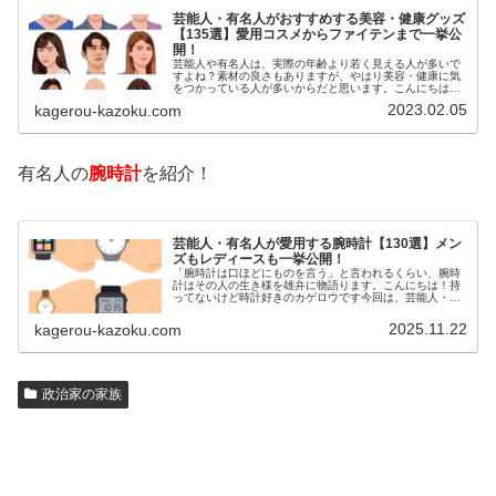
芸能人・有名人がおすすめする美容・健康グッズ
【135選】愛用コスメからファイテンまで一挙公
開！
芸能人や有名人は、実際の年齢より若く見える人が多いで
すよね？素材の良さもありますが、やはり美容・健康に気
をつかっている人が多いからだと思います。こんにちは！
カゲロウです芸能人たちは、どんな方法で若返りを図って
2023.02.05
kagerou-kazoku.com
いるのでしょうか？今回は、芸能人…
有名人の
腕時計
を紹介！
芸能人・有名人が愛用する腕時計【130選】メン
ズもレディースも一挙公開！
「腕時計は口ほどにものを言う」と言われるくらい、腕時
計はその人の生き様を雄弁に物語ります。こんにちは！持
ってないけど時計好きのカゲロウです今回は、芸能人・有
名人の腕時計をご紹介し、その人となりに思いを寄せたい
と思います。見たいページをクリッ…
2025.11.22
kagerou-kazoku.com
政治家の家族