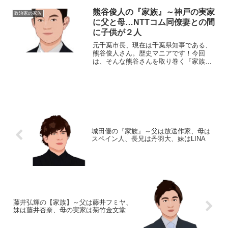
いわ・のぶただ）生年月日：1947年4月年
齢：72歳 ※2019年12月現在出身：群馬
熊谷俊人の『家族』～神戸の実家
政治家の家族
県草津町最...
に父と母…NTTコム同僚妻との間
に子供が２人
元千葉市長、現在は千葉県知事である、
熊谷俊人さん。歴史マニアです！今回
は、そんな熊谷さんを取り巻く『家族』
の物語です。【プロフィール】名前：熊
谷俊人（くまがい・としひと）生年月
日：1978年〈昭和53年〉2月18日身長：
181cm 出身地：...
城田優の『家族』～父は放送作家、母は
スペイン人、長兄は丹羽大、妹はLINA
藤井弘輝の【家族】～父は藤井フミヤ、
妹は藤井杏奈、母の実家は菊竹金文堂