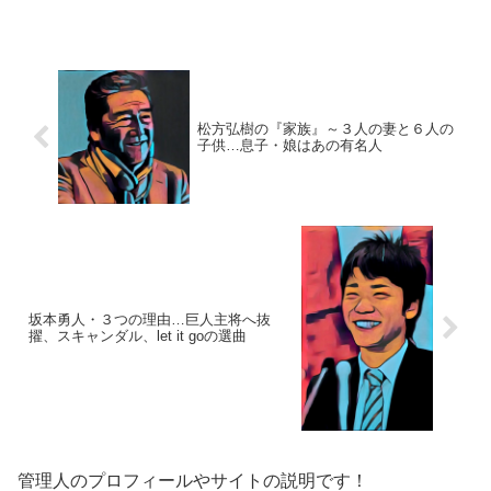
ご紹介します。名 前：栗山英樹（く
りやま・ひでき）生年月日：1961年〈昭
和36年〉4月2...
松方弘樹の『家族』～３人の妻と６人の
子供…息子・娘はあの有名人
坂本勇人・３つの理由…巨人主将へ抜
擢、スキャンダル、let it goの選曲
管理人のプロフィールやサイトの説明です！