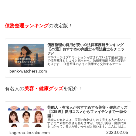
債務整理ランキング
の決定版！
債務整理の費用が安い⚖️法律事務所ランキング
【25選】おすすめの弁護士＆司法書士をチェッ
ク✅
※本ページはプロモーションが含まれています借金に困っ
て債務整理をしようと思ったら、法律事務所を選ぶ必要が
あります。 任意整理のように債権者と交渉するケース 自
己破産のように裁判所が関係するケースいずれも専門家の
bank-watchers.com
知識と経験が必要だからです。で…
有名人の
美容・健康グッズ
を紹介！
芸能人・有名人がおすすめする美容・健康グッズ
【135選】愛用コスメからファイテンまで一挙公
開！
芸能人や有名人は、実際の年齢より若く見える人が多いで
すよね？素材の良さもありますが、やはり美容・健康に気
をつかっている人が多いからだと思います。こんにちは！
カゲロウです芸能人たちは、どんな方法で若返りを図って
2023.02.05
kagerou-kazoku.com
いるのでしょうか？今回は、芸能人…