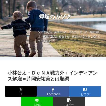
蜉蝣のカゾク
父の大きさ、母の温かさ、兄のたくましさ、姉の優し
さ…家族の数だけ存在する、家族のドラマをご紹介し
ていきます。
小林公太・ＤｅＮＡ戦力外＋インディアン
ス解雇＝片岡安祐美とは順調
X
Facebook
はてブ
LINE
コピー