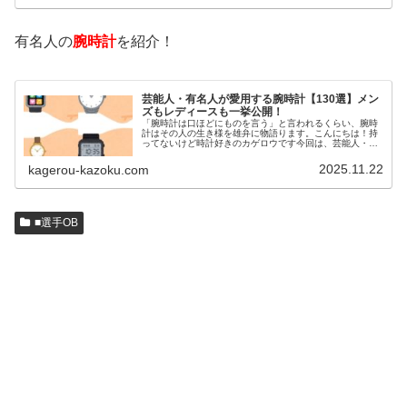
有名人の
腕時計
を紹介！
芸能人・有名人が愛用する腕時計【130選】メン
ズもレディースも一挙公開！
「腕時計は口ほどにものを言う」と言われるくらい、腕時
計はその人の生き様を雄弁に物語ります。こんにちは！持
ってないけど時計好きのカゲロウです今回は、芸能人・有
名人の腕時計をご紹介し、その人となりに思いを寄せたい
と思います。見たいページをクリッ…
2025.11.22
kagerou-kazoku.com
■選手OB