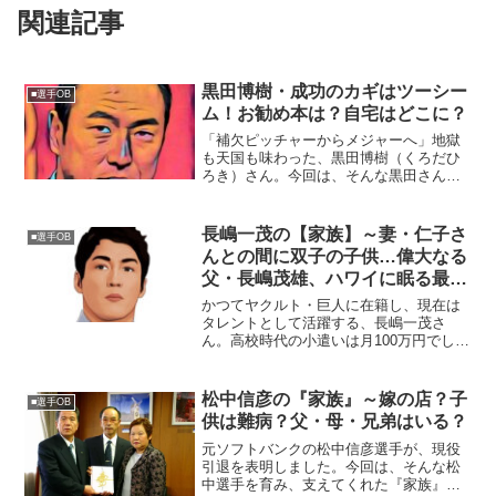
関連記事
黒田博樹・成功のカギはツーシー
■選手OB
ム！お勧め本は？自宅はどこに？
「補欠ピッチャーからメジャーへ」地獄
も天国も味わった、黒田博樹（くろだひ
ろき）さん。今回は、そんな黒田さんの
メジャー成功のカギとなった「ツーシー
ム」を中心に迫ってみたいと思います。■
メジャー成功のカギはツーシーム！日本
長嶋一茂の【家族】～妻・仁子さ
■選手OB
の球界では、投手は「決...
んとの間に双子の子供…偉大なる
父・長嶋茂雄、ハワイに眠る最愛
の母
かつてヤクルト・巨人に在籍し、現在は
タレントとして活躍する、長嶋一茂さ
ん。高校時代の小遣いは月100万円でし
た！今回は、そんな一茂さんを取り巻く
『家族』にスポットを当て、ご紹介しま
す。名 前：長嶋一茂（ながしま・か
松中信彦の『家族』～嫁の店？子
■選手OB
ずしげ）本 名：一茂・...
供は難病？父・母・兄弟はいる？
元ソフトバンクの松中信彦選手が、現役
引退を表明しました。今回は、そんな松
中選手を育み、支えてくれた『家族』に