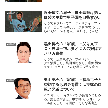
スポットを当て、ご紹介します。 ◆父親
の職業は？松中信彦選手のお父さんの名
前は、松中敏治さん。父・敏治さんは、
度会博文の息子・度会基輝は拓大
熊本県八代市で「株式会...
■選手OB
紅陵の主将で甲子園を目指すが…
かつてヤクルトでユーティリティープレ
イヤーとして活躍した、度会博文（わた
らい ひろぶみ）さん。今回は、そんな度
会さんの息子さんや家族にスポットを当
てたいと思います。◆度会博文さんは、
草野球出身度会博文さんは、千葉県船橋
黒田博樹の『家族』～父は元プ
■選手OB
市出身の元プロ野球選手...
ロ・黒田一博…妻と２人の娘はア
メリカ在住
かつて、広島東洋カープやメジャーリー
グで活躍した、黒田博樹さん。通称 男気
です！ 今回は、そんな黒田投手を育み、
支えてくれた『家族』にスポットを当
て、ご紹介します。名 前：黒田博樹
（くろだ・ひろき）生年月日：1975年
栗山英樹の【家族】～福島弓子と
■選手OB
〈昭和50年〉2月...
婚約するも独身を貫く…実家の両
親と兄弟について
2021年より、侍ジャパンの監督をつとめ
る、栗山英樹さん。中学時代はバレーボ
ール部でした！今回は、そんな栗山監督
を取り巻く『家族』にスポットを当て、