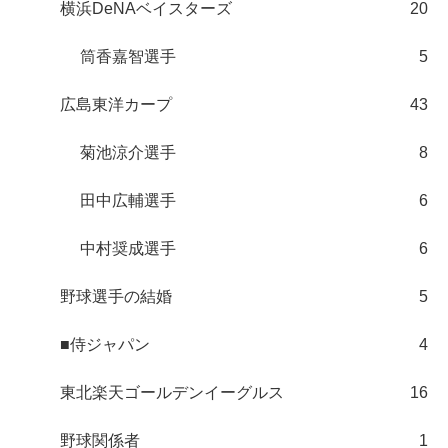
横浜DeNAベイスターズ
20
筒香嘉智選手
5
広島東洋カープ
43
菊池涼介選手
8
田中広輔選手
6
中村奨成選手
6
野球選手の結婚
5
■侍ジャパン
4
東北楽天ゴールデンイーグルス
16
野球関係者
1