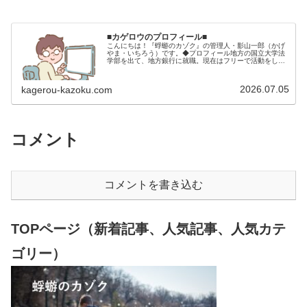
■カゲロウのプロフィール■
こんにちは！『蜉蝣のカゾク』の管理人・影山一郎（かげ
やま・いちろう）です。◆プロフィール地方の国立大学法
学部を出て、地方銀行に就職。現在はフリーで活動をして
います。 2009年12月2日 宅建士試験合格（合格率
15.85％） 2012年1月…
2026.07.05
kagerou-kazoku.com
コメント
コメントを書き込む
TOPページ（新着記事、人気記事、人気カテ
ゴリー）