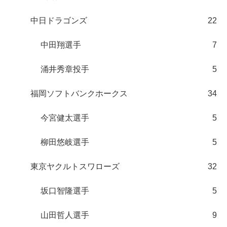
中日ドラゴンズ
22
中田翔選手
7
涌井秀章投手
5
福岡ソフトバンクホークス
34
今宮健太選手
5
柳田悠岐選手
5
東京ヤクルトスワローズ
32
坂口智隆選手
5
山田哲人選手
9