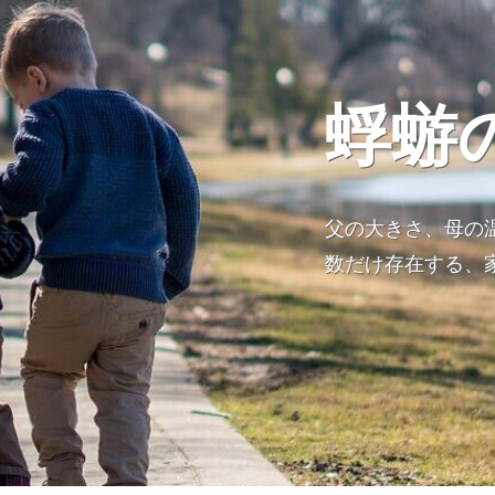
蜉蝣
父の大きさ、母の
数だけ存在する、