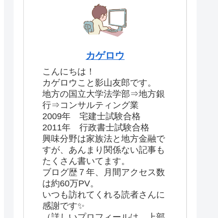
カゲロウ
こんにちは！
カゲロウこと影山友郎です。
地方の国立大学法学部⇒地方銀
行⇒コンサルティング業
2009年 宅建士試験合格
2011年 行政書士試験合格
興味分野は家族法と地方金融で
すが、あんまり関係ない記事も
たくさん書いてます。
ブログ歴７年、月間アクセス数
は約60万PV。
いつも訪れてくれる読者さんに
感謝です✨
（詳しいプロフィールは、上部