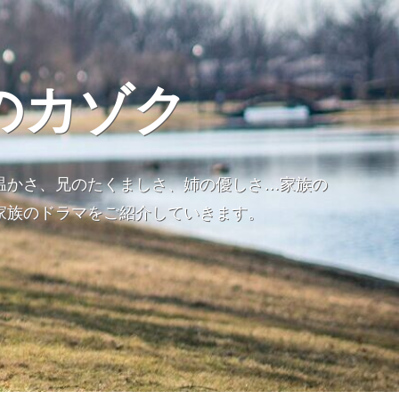
のカゾク
温かさ、兄のたくましさ、姉の優しさ…家族の
家族のドラマをご紹介していきます。