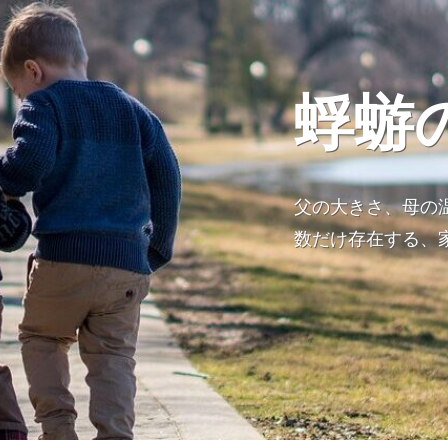
蜉蝣
父の大きさ、母の
数だけ存在する、