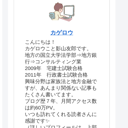
カゲロウ
こんにちは！
カゲロウこと影山友郎です。
地方の国立大学法学部⇒地方銀
行⇒コンサルティング業
2009年 宅建士試験合格
2011年 行政書士試験合格
興味分野は家族法と地方金融で
すが、あんまり関係ない記事も
たくさん書いてます。
ブログ歴７年、月間アクセス数
は約60万PV。
いつも訪れてくれる読者さんに
感謝です✨
（詳しいプロフィールは、上部