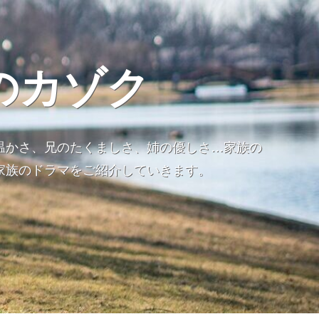
のカゾク
温かさ、兄のたくましさ、姉の優しさ…家族の
家族のドラマをご紹介していきます。