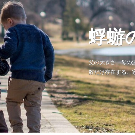
蜉蝣
父の大きさ、母の
数だけ存在する、