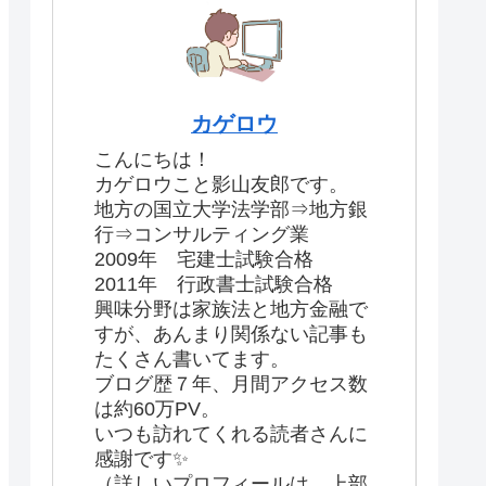
カゲロウ
こんにちは！
カゲロウこと影山友郎です。
地方の国立大学法学部⇒地方銀
行⇒コンサルティング業
2009年 宅建士試験合格
2011年 行政書士試験合格
興味分野は家族法と地方金融で
すが、あんまり関係ない記事も
たくさん書いてます。
ブログ歴７年、月間アクセス数
は約60万PV。
いつも訪れてくれる読者さんに
感謝です✨
（詳しいプロフィールは、上部