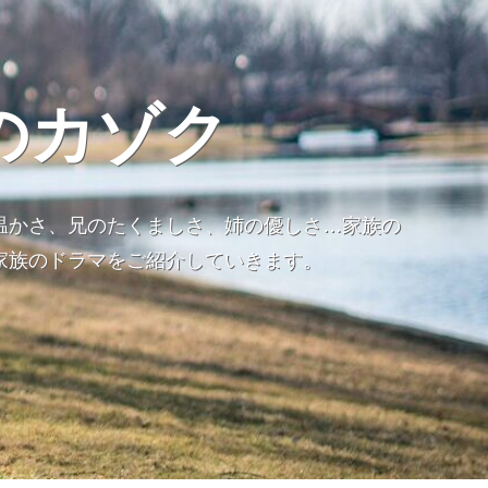
のカゾク
温かさ、兄のたくましさ、姉の優しさ…家族の
家族のドラマをご紹介していきます。