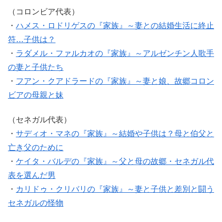
（コロンビア代表）
・
ハメス・ロドリゲスの『家族』～妻との結婚生活に終止
符…子供は？
・
ラダメル・ファルカオの『家族』～アルゼンチン人歌手
の妻と子供たち
・
フアン・クアドラードの『家族』～妻と娘、故郷コロン
ビアの母親と妹
（セネガル代表）
・
サディオ・マネの『家族』～結婚や子供は？母と伯父と
亡き父のために
・
ケイタ・バルデの『家族』～父と母の故郷・セネガル代
表を選んだ男
・
カリドゥ・クリバリの『家族』～妻と子供と差別と闘う
セネガルの怪物