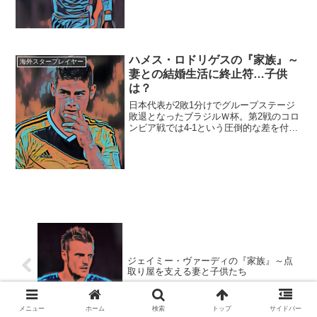
フランスリーグ1部、リーグアンのモナコ
で活躍している「ケイタ・バルデ」選手
がその人です。日本のライバルとも言わ
れているセネガル代表。...
ハメス・ロドリゲスの『家族』～
海外スタープレイヤー
妻との結婚生活に終止符…子供
は？
日本代表が2敗1分けでグループステージ
敗退となったブラジルＷ杯。第2戦のコロ
ンビア戦では4-1という圧倒的な差を付け
られた要因は、コロンビア代表の司令塔
であり、エースでもあるハメス・ロドリ
ゲス選手の活躍にありました。結局ブラ
ジルＷ杯では、大...
ジェイミー・ヴァーディの『家族』～点
取り屋を支える妻と子供たち
メニュー
ホーム
検索
トップ
サイドバー