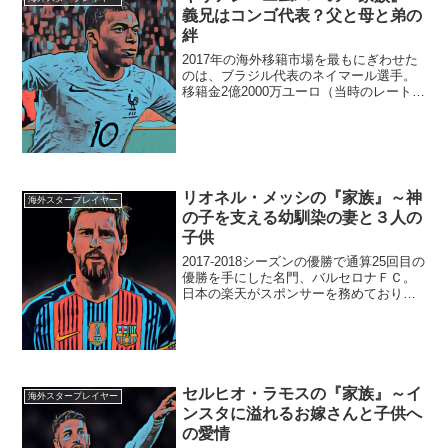
義兄はコンゴ代表？父と母と弟の
絆
2017年の海外移籍市場を最もにぎわせた
のは、ブラジル代表のネイマール選手。
移籍金2億2000万ユーロ（当時のレートで
約300億円）での、PSG（パリ・サンジ
ェルマン）への電撃移籍でした。そして
もう一つのニュースが、フランスの若き
至宝「キリ...
リオネル・メッシの『家族』～神
海外スタープレイヤー
の子を支える幼馴染の妻と３人の
子供
2017-2018シーズンの優勝で通算25回目の
優勝を手にした名門、バルセロナＦＣ。
日本の楽天がスポンサーを務めており、
日本で一番馴染みの深い海外クラブチー
ムではないでしょうか？そしてバルセロ
ナの象徴でもあり、世界最高のプレーヤ
ーとして君臨...
セルヒオ・ラモスの『家族』～イ
海外スタープレイヤー
ンスタに溢れるお嫁さんと子供へ
の愛情