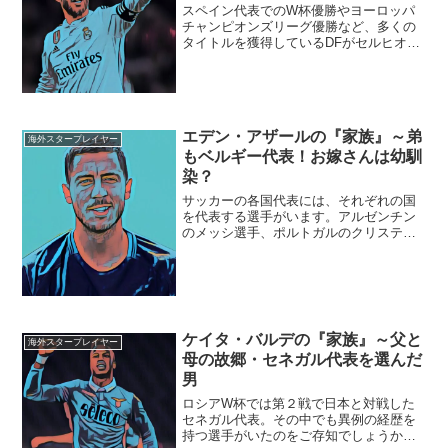
スペイン代表でのW杯優勝やヨーロッパ
チャンピオンズリーグ優勝など、多くの
タイトルを獲得しているDFがセルヒオ・
ラモス選手です。試合中のラフプレーな
どでメディアから批判も多いですが、そ
のラフプレーは勝利するためのクレバー
なプレーをしているとい...
エデン・アザールの『家族』～弟
海外スタープレイヤー
もベルギー代表！お嫁さんは幼馴
染？
サッカーの各国代表には、それぞれの国
を代表する選手がいます。アルゼンチン
のメッシ選手、ポルトガルのクリスティ
アーノ・ロナウド選手、ブラジルのネイ
マール選手などですね。FIFAランキング
３位（2018年6月現在）の強豪ベルギーの
アイコンとして...
ケイタ・バルデの『家族』～父と
海外スタープレイヤー
母の故郷・セネガル代表を選んだ
男
ロシアW杯では第２戦で日本と対戦した
セネガル代表。その中でも異例の経歴を
持つ選手がいたのをご存知でしょうか？