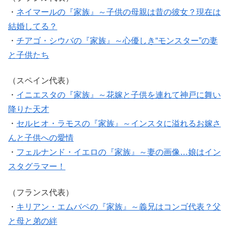
・
ネイマールの『家族』～子供の母親は昔の彼女？現在は
結婚してる？
・
チアゴ・シウバの『家族』～心優しき“モンスター”の妻
と子供たち
（スペイン代表）
・
イニエスタの『家族』～花嫁と子供を連れて神戸に舞い
降りた天才
・
セルヒオ・ラモスの『家族』～インスタに溢れるお嫁さ
んと子供への愛情
・
フェルナンド・イエロの『家族』～妻の画像…娘はイン
スタグラマー！
（フランス代表）
・
キリアン・エムバペの『家族』～義兄はコンゴ代表？父
と母と弟の絆