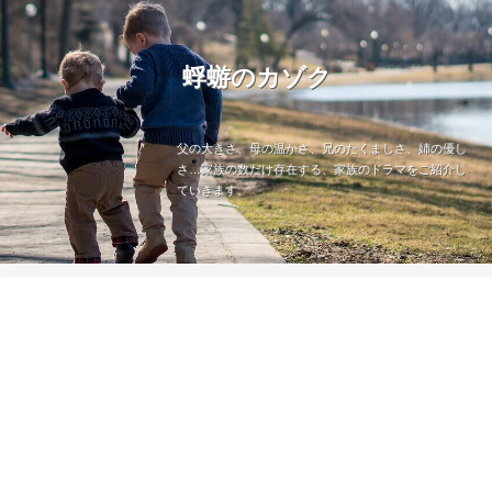
蜉蝣のカゾク
父の大きさ、母の温かさ、兄のたくましさ、姉の優し
さ…家族の数だけ存在する、家族のドラマをご紹介し
ていきます。