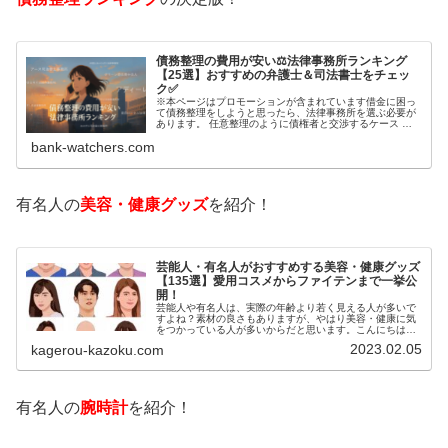
債務整理の費用が安い⚖️法律事務所ランキング
【25選】おすすめの弁護士＆司法書士をチェッ
ク✅
※本ページはプロモーションが含まれています借金に困っ
て債務整理をしようと思ったら、法律事務所を選ぶ必要が
あります。 任意整理のように債権者と交渉するケース 自
己破産のように裁判所が関係するケースいずれも専門家の
bank-watchers.com
知識と経験が必要だからです。で…
有名人の
美容・健康グッズ
を紹介！
芸能人・有名人がおすすめする美容・健康グッズ
【135選】愛用コスメからファイテンまで一挙公
開！
芸能人や有名人は、実際の年齢より若く見える人が多いで
すよね？素材の良さもありますが、やはり美容・健康に気
をつかっている人が多いからだと思います。こんにちは！
カゲロウです芸能人たちは、どんな方法で若返りを図って
2023.02.05
kagerou-kazoku.com
いるのでしょうか？今回は、芸能人…
有名人の
腕時計
を紹介！