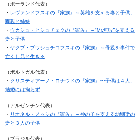
（ポーランド代表）
・
レヴァンドフスキの『家族』～英雄を支える妻と子供、
両親と姉妹
・
ウカシュ・ピシュチェクの『家族』～“Mr.無敗”を支える
妻と子供
・
ヤクブ・ブワシュチコフスキの『家族』～母親を事件で
亡くし兄と生きる
（ポルトガル代表）
・
クリスティアーノ・ロナウドの『家族』〜子供は４人、
結婚には拘らず
（アルゼンチン代表）
・
リオネル・メッシの『家族』～神の子を支える幼馴染の
妻と３人の子供
（ブラジル代表）