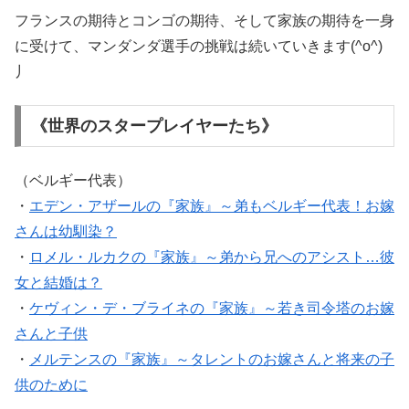
フランスの期待とコンゴの期待、そして家族の期待を一身
に受けて、マンダンダ選手の挑戦は続いていきます(^o^)
丿
《世界のスタープレイヤーたち》
（ベルギー代表）
・
エデン・アザールの『家族』～弟もベルギー代表！お嫁
さんは幼馴染？
・
ロメル・ルカクの『家族』～弟から兄へのアシスト…彼
女と結婚は？
・
ケヴィン・デ・ブライネの『家族』～若き司令塔のお嫁
さんと子供
・
メルテンスの『家族』～タレントのお嫁さんと将来の子
供のために