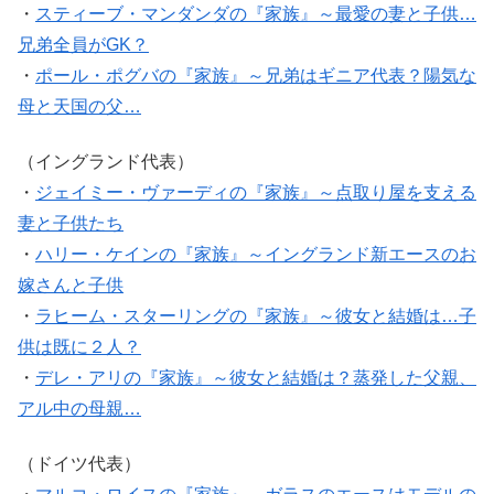
・
スティーブ・マンダンダの『家族』～最愛の妻と子供…
兄弟全員がGK？
・
ポール・ポグバの『家族』～兄弟はギニア代表？陽気な
母と天国の父…
（イングランド代表）
・
ジェイミー・ヴァーディの『家族』～点取り屋を支える
妻と子供たち
・
ハリー・ケインの『家族』～イングランド新エースのお
嫁さんと子供
・
ラヒーム・スターリングの『家族』～彼女と結婚は…子
供は既に２人？
・
デレ・アリの『家族』～彼女と結婚は？蒸発した父親、
アル中の母親…
（ドイツ代表）