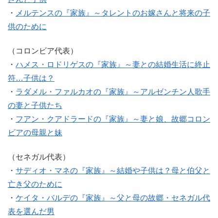
・
メルテンスの『家族』～タレントのお嫁さんと将来の子
供のために
（コロンビア代表）
・
ハメス・ロドリゲスの『家族』～妻との結婚生活に終止
符…子供は？
・
ラダメル・ファルカオの『家族』～アルゼンチン人歌手
の妻と子供たち
・
フアン・クアドラードの『家族』～妻と娘、故郷コロン
ビアの母親と妹
（セネガル代表）
・
サディオ・マネの『家族』～結婚や子供は？母と伯父と
亡き父のために
・
ケイタ・バルデの『家族』～父と母の故郷・セネガル代
表を選んだ男