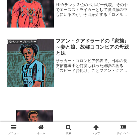
FIFAランク３位のベルギー代表。その中
でエースストライカーとして得点源の中
心にいるのが、今回紹介する「ロメル・
ルカク」選手です。大柄な体と、スピー
ドとテクニックはアフリカの英雄ティデ
ィエ・ドログバ選手（コートジボワール
代表）２世とも言われ...
フアン・クアドラードの『家族』
海外スタープレイヤー
～妻と娘、故郷コロンビアの母親
と妹
サッカー・コロンビア代表で、日本の長
友佑都選手と何度も戦った経験のある
「スピードお化け」ことフアン・クアド
ラード選手。今回は、そんなフアン・ク
アドラード選手の『家族』についてまと
めました。【本人プロフィール】氏名：
フアン・ギジェルモ・クアド...
デレ・アリの『家族』～彼女と結婚は？
蒸発した父親、アル中の母親…
メニュー
ホーム
検索
トップ
サイドバー