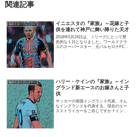
関連記事
イニエスタの『家族』～花嫁と子
海外スタープレイヤー
供を連れて神戸に舞い降りた天才
2018年5月24日は、Ｊリーグにとって歴
史的な１日となりました。ワールドクラ
スのスーパースター、元バルセロナFC所
属のアンドレス・イニエスタ選手のヴィ
ッセル神戸への移籍が発表されたので
す。今回はそんなイニエスタ選手の家族
について詳しくまと...
ハリー・ケインの『家族』～イン
海外スタープレイヤー
グランド新エースのお嫁さんと子
供
サッカーの母国イングランド代表。そん
なイングランドを代表する、現在のエー
スストライカーをご存じですか？イング
ランドの名門トッテナム・ホットスパー
に所属している「ハリー・ケイン」選手
です。今回は、イングランドのニュース
ター、ハリー・ケイン選手...