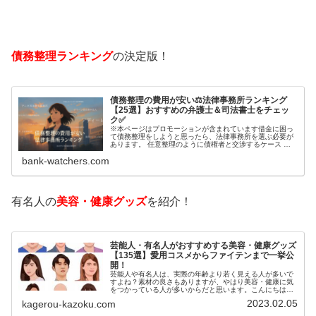
債務整理ランキング
の決定版！
債務整理の費用が安い⚖️法律事務所ランキング
【25選】おすすめの弁護士＆司法書士をチェッ
ク✅
※本ページはプロモーションが含まれています借金に困っ
て債務整理をしようと思ったら、法律事務所を選ぶ必要が
あります。 任意整理のように債権者と交渉するケース 自
己破産のように裁判所が関係するケースいずれも専門家の
bank-watchers.com
知識と経験が必要だからです。で…
有名人の
美容・健康グッズ
を紹介！
芸能人・有名人がおすすめする美容・健康グッズ
【135選】愛用コスメからファイテンまで一挙公
開！
芸能人や有名人は、実際の年齢より若く見える人が多いで
すよね？素材の良さもありますが、やはり美容・健康に気
をつかっている人が多いからだと思います。こんにちは！
カゲロウです芸能人たちは、どんな方法で若返りを図って
2023.02.05
kagerou-kazoku.com
いるのでしょうか？今回は、芸能人…