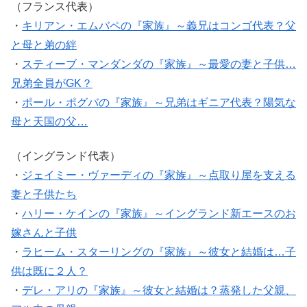
（フランス代表）
・
キリアン・エムバペの『家族』～義兄はコンゴ代表？父
と母と弟の絆
・
スティーブ・マンダンダの『家族』～最愛の妻と子供…
兄弟全員がGK？
・
ポール・ポグバの『家族』～兄弟はギニア代表？陽気な
母と天国の父…
（イングランド代表）
・
ジェイミー・ヴァーディの『家族』～点取り屋を支える
妻と子供たち
・
ハリー・ケインの『家族』～イングランド新エースのお
嫁さんと子供
・
ラヒーム・スターリングの『家族』～彼女と結婚は…子
供は既に２人？
・
デレ・アリの『家族』～彼女と結婚は？蒸発した父親、