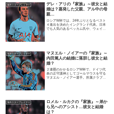
デレ・アリの『家族』～彼女と結
海外スタープレイヤー
婚は？蒸発した父親、アル中の母
親…
ロシアW杯では、24年ぶりとなるベスト
４進出を決めたイングランド代表。日本
でも人気のあるベッカム氏や、ウェイ
ン・ルーニー選手のW杯最高到達点をあ
っさり超えてしまいました。黄金世代と
言われているメンバーの中でも中盤のカ
ギを握る存在なのが、今回...
マヌエル・ノイアーの『家族』～
海外スタープレイヤー
内田篤人の結婚に落胆し彼女と結
婚？
２連覇のかかるロシアW杯で、ドイツ代
表の正守護神としてゴールマウスを守る
マヌエル・ノイアー選手。所属クラブで
の怪我の影響もあり、初戦の出場が危ぶ
まれましたが、見事復帰を果たしまし
た。初戦のメキシコ戦では惜しくも1点差
に泣きましたが、好セーブ...
ロメル・ルカクの『家族』～弟か
海外スタープレイヤー
ら兄へのアシスト…彼女と結婚
は？