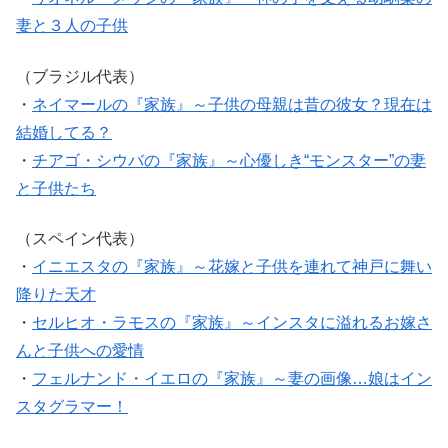
妻と３人の子供
（ブラジル代表）
・
ネイマールの『家族』～子供の母親は昔の彼女？現在は
結婚してる？
・
チアゴ・シウバの『家族』～心優しき“モンスター”の妻
と子供たち
（スペイン代表）
・
イニエスタの『家族』～花嫁と子供を連れて神戸に舞い
降りた天才
・
セルヒオ・ラモスの『家族』～インスタに溢れるお嫁さ
んと子供への愛情
・
フェルナンド・イエロの『家族』～妻の画像…娘はイン
スタグラマー！