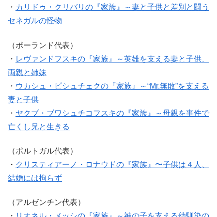
・
カリドゥ・クリバリの『家族』～妻と子供と差別と闘う
セネガルの怪物
（ポーランド代表）
・
レヴァンドフスキの『家族』～英雄を支える妻と子供、
両親と姉妹
・
ウカシュ・ピシュチェクの『家族』～“Mr.無敗”を支える
妻と子供
・
ヤクブ・ブワシュチコフスキの『家族』～母親を事件で
亡くし兄と生きる
（ポルトガル代表）
・
クリスティアーノ・ロナウドの『家族』〜子供は４人、
結婚には拘らず
（アルゼンチン代表）
・
リオネル・メッシの『家族』～神の子を支える幼馴染の