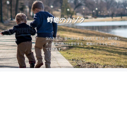
蜉蝣のカゾク
父の大きさ、母の温かさ、兄のたくましさ、姉の優し
さ…家族の数だけ存在する、家族のドラマをご紹介し
ていきます。