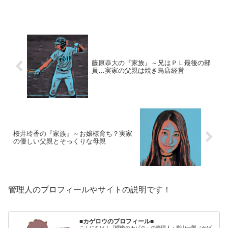
離婚し、母子家庭で育ってい...
藤原恭大の『家族』～兄はＰＬ最後の部
員…実家の父親は焼き鳥店経営
桜井玲香の『家族』～お嬢様育ち？実家
の優しい父親とそっくりな母親
管理人のプロフィールやサイトの説明です！
■カゲロウのプロフィール■
こんにちは！『蜉蝣のカゾク』の管理人・影山一郎（かげ