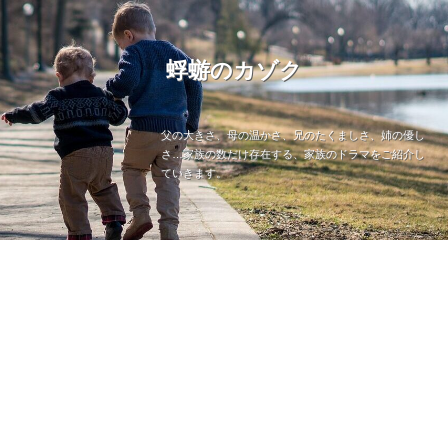
蜉蝣のカゾク
父の大きさ、母の温かさ、兄のたくましさ、姉の優し
さ…家族の数だけ存在する、家族のドラマをご紹介し
ていきます。