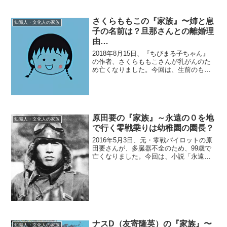
年月日：1974年3月1...
さくらももこの『家族』〜姉と息
知識人・文化人の家族
子の名前は？旦那さんとの離婚理
由…
2018年8月15日、『ちびまる子ちゃん』
の作者、さくらももこさんが乳がんのた
め亡くなりました。今回は、生前のもも
こさんを支えた『家族』にスポットを当
て、在りし日の故人を偲びたいと思いま
す。【本人プロフィール】名前：さくら
ももこ旧本名：三浦...
原田要の『家族』～永遠の０を地
知識人・文化人の家族
で行く零戦乗りは幼稚園の園長？
2016年5月3日、元・零戦パイロットの原
田要さんが、多臓器不全のため、99歳で
亡くなりました。今回は、小説「永遠の
０」を地で行く、原田さんの人生を支え
た『家族』にスポットを当て、ご紹介し
ます。◆父親原田要さんは当初、パイロ
ットでなく整備兵...
ナスD（友寄隆英）の『家族』〜
知識人・文化人の家族