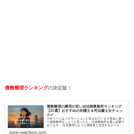
債務整理ランキング
の決定版！
債務整理の費用が安い⚖️法律事務所ランキング
【25選】おすすめの弁護士＆司法書士をチェッ
ク✅
※本ページはプロモーションが含まれています借金に困っ
て債務整理をしようと思ったら、法律事務所を選ぶ必要が
あります。 任意整理のように債権者と交渉するケース 自
己破産のように裁判所が関係するケースいずれも専門家の
bank-watchers.com
知識と経験が必要だからです。で…