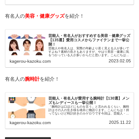
有名人の
美容・健康グッズ
を紹介！
芸能人・有名人がおすすめする美容・健康グッズ
【135選】愛用コスメからファイテンまで一挙公
開！
芸能人や有名人は、実際の年齢より若く見える人が多いで
すよね？素材の良さもありますが、やはり美容・健康に気
をつかっている人が多いからだと思います。こんにちは！
カゲロウです芸能人たちは、どんな方法で若返りを図って
2023.02.05
kagerou-kazoku.com
いるのでしょうか？今回は、芸能人…
有名人の
腕時計
を紹介！
芸能人・有名人が愛用する腕時計【130選】メン
ズもレディースも一挙公開！
「腕時計は口ほどにものを言う」と言われるくらい、腕時
計はその人の生き様を雄弁に物語ります。こんにちは！持
ってないけど時計好きのカゲロウです今回は、芸能人・有
名人の腕時計をご紹介し、その人となりに思いを寄せたい
と思います。見たいページをクリッ…
2025.11.22
kagerou-kazoku.com