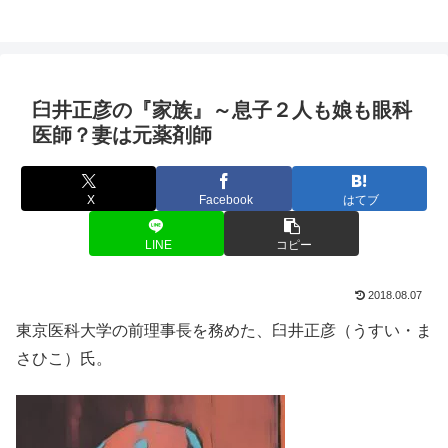
臼井正彦の『家族』～息子２人も娘も眼科
医師？妻は元薬剤師
X
Facebook
はてブ
LINE
コピー
2018.08.07
東京医科大学の前理事長を務めた、臼井正彦（うすい・ま
さひこ）氏。