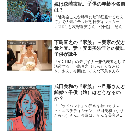
嫁は森崎友紀、子供の年齢や名前
は？
「陸海空こんな時間に地球征服するなん
て」で人気のテレビ朝日ディレクター、
ナスDこと友寄隆英さん。今回は、そんな
ナスDを取り巻く『家族』にスポットを当
て、ご紹介します。◆実家は兵庫県？ナ
スDは、兵庫県の出身なので、実家は兵庫
下鳥直之の『家族』～実家の父と
知識人・文化人の家族
県にあるのでしょう...
母と兄。妻・安田美沙子との間に
子供が誕生
「VICTIM」のデザイナー兼代表者として
活躍する、下鳥直之（しもとりなおゆ
き）さん。今回は、そんな下鳥さんを取
り巻く『家族』にスポットを当て、ご紹
介します。◆実家は新潟県上越市下鳥直
之さんの実家は、新潟県上越市。地元の
成田美和の『家族』～旦那さんと
知識人・文化人の家族
上越市立直江津東中学...
離婚？子供（娘）はどうなるの
か？
「ゴッドハンド」の異名を持つカリス
マ・エステティシャン、成田美和（なり
たみわ）さん。今回は、そんな美和さん
を取り巻く『家族』にスポットを当て、
ご紹介します。◆父親成田美和さんは、
神奈川県横浜市出身。３歳の時に両親は