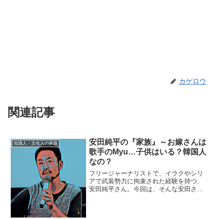
カゲロウ
関連記事
安田純平の『家族』～お嫁さんは
知識人・文化人の家族
歌手のMyu…子供はいる？韓国人
なの？
フリージャーナリストで、イラクやシリ
アで武装勢力に拘束された経験を持つ、
安田純平さん。今回は、そんな安田さん
を取り巻く『家族』にスポットを当て、
ご紹介します。【本人プロフィール】名
前：安田純平（やすだ・じゅんぺい）生