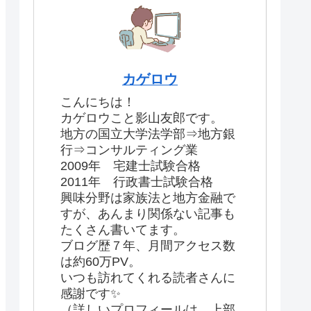
カゲロウ
こんにちは！
カゲロウこと影山友郎です。
地方の国立大学法学部⇒地方銀
行⇒コンサルティング業
2009年 宅建士試験合格
2011年 行政書士試験合格
興味分野は家族法と地方金融で
すが、あんまり関係ない記事も
たくさん書いてます。
ブログ歴７年、月間アクセス数
は約60万PV。
いつも訪れてくれる読者さんに
感謝です✨
（詳しいプロフィールは、上部