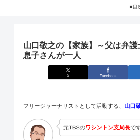
■目
山口敬之の【家族】～父は弁護
息子さんが一人
X
Facebook
フリージャーナリストとして活動する、
山口
元TBSの
ワシントン支局長
で