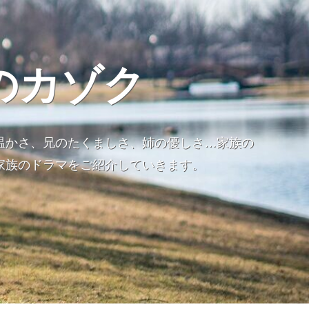
のカゾク
温かさ、兄のたくましさ、姉の優しさ…家族の
家族のドラマをご紹介していきます。