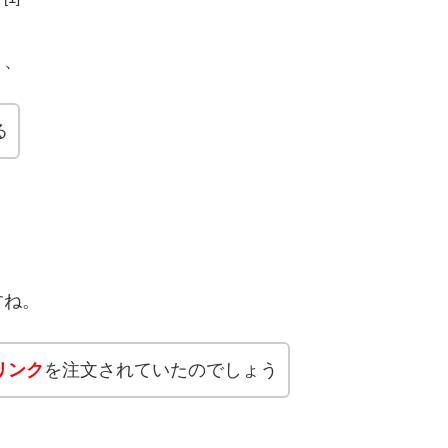
。
き、
る
すね。
リンク
を注文されていたのでしょう