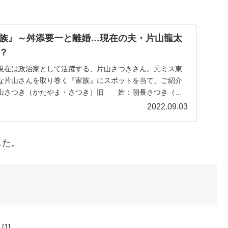
族』～舛添要一と離婚…現在の夫・片山龍太
？
現在は政治家として活躍する、片山さつきさん。元ミス東
な片山さんを取り巻く『家族』にスポットを当て、ご紹介
山さつき（かたやま・さつき）旧 姓：朝長さつき（と
...
2022.09.03
した。
[1]