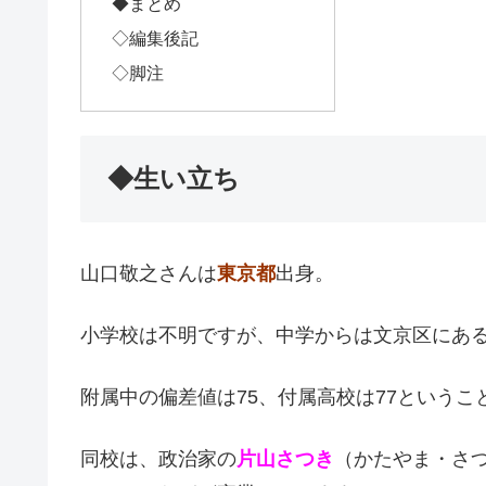
◆まとめ
◇編集後記
◇脚注
◆生い立ち
山口敬之さんは
東京都
出身。
小学校は不明ですが、中学からは文京区にあ
附属中の偏差値は75、付属高校は77という
同校は、政治家の
片山さつき
（かたやま・さ