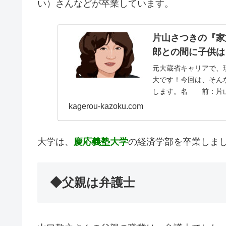
い）さんなどが卒業しています。
片山さつきの『家
郎との間に子供は
元大蔵省キャリアで、
大です！今回は、そん
します。名 前：片
もなが・さつき）生年月日
kagerou-kazoku.com
大学は、
慶応義塾大学
の経済学部を卒業しま
◆父親は弁護士