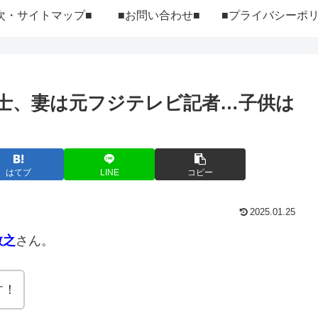
次・サイトマップ■
■お問い合わせ■
士、妻は元フジテレビ記者…子供は
はてブ
LINE
コピー
2025.01.25
敬之
さん。
す！