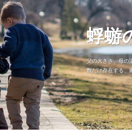
蜉蝣
父の大きさ、母の
数だけ存在する、