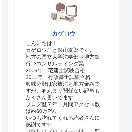
カゲロウ
こんにちは！
カゲロウこと影山友郎です。
地方の国立大学法学部⇒地方銀
行⇒コンサルティング業
2009年 宅建士試験合格
2011年 行政書士試験合格
興味分野は家族法と地方金融で
すが、あんまり関係ない記事も
たくさん書いてます。
ブログ歴７年、月間アクセス数
は約60万PV。
いつも訪れてくれる読者さんに
感謝です✨
（詳しいプロフィールは、上部