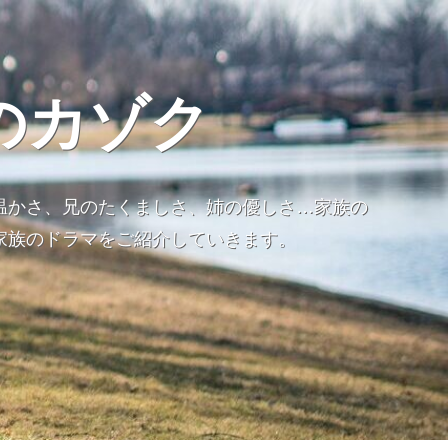
のカゾク
温かさ、兄のたくましさ、姉の優しさ…家族の
家族のドラマをご紹介していきます。