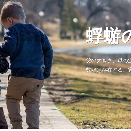
蜉蝣
父の大きさ、母の
数だけ存在する、