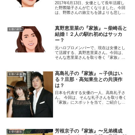
2017年6月13日、女優として長年活躍し
た野際陽子さんが亡くなりました。今回
は、野際さんの旅立ちを誰よりも悲しむ
『家族』をご紹介します。【プロフィー
ル】名前：野際陽子（のぎわ・ようこ）
生年月日：1936年〈昭和11年〉1月24日
真野恵里菜の『家族』～柴崎岳と
女優の家族
身長：16...
結婚！２人の馴れ初めはサッカ
ー？
元ハロプロメンバーで、現在は女優とし
て活躍する、真野恵里菜さん。今回は、
そんな恵里菜さんを取り巻く『家族』に
スポットを当て、ご紹介します。名前：
真野恵里菜（まの・えりな）生年月日：
1991年4月11日（27歳）※2018年7月現在
高島礼子の『家族』～子供はい
女優の家族
身長：15...
る？旦那・高知東生との共演作
は？
日本を代表する女優の一人、高島礼子さ
ん。 今回は、そんな礼子さんを取り巻く
『家族』にスポットを当て、ご紹介しま
す。◆父親の職業は明治学院大学勤務？
高島礼子さんのお父さんの名前は、高島
武さん。 年齢は、90歳になります。 父・
武さんの現役時代...
芳根京子の『家族』〜兄弟構成
女優の家族