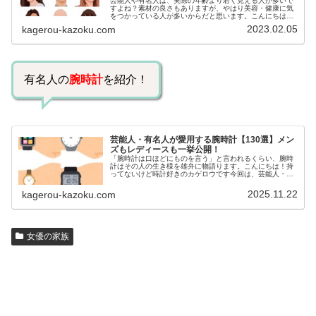
芸能人や有名人は、実際の年齢より若く見える人が多いで
すよね？素材の良さもありますが、やはり美容・健康に気
をつかっている人が多いからだと思います。こんにちは！
カゲロウです芸能人たちは、どんな方法で若返りを図って
2023.02.05
kagerou-kazoku.com
いるのでしょうか？今回は、芸能人…
有名人の
腕時計
を紹介！
芸能人・有名人が愛用する腕時計【130選】メン
ズもレディースも一挙公開！
「腕時計は口ほどにものを言う」と言われるくらい、腕時
計はその人の生き様を雄弁に物語ります。こんにちは！持
ってないけど時計好きのカゲロウです今回は、芸能人・有
名人の腕時計をご紹介し、その人となりに思いを寄せたい
と思います。見たいページをクリッ…
2025.11.22
kagerou-kazoku.com
女優の家族