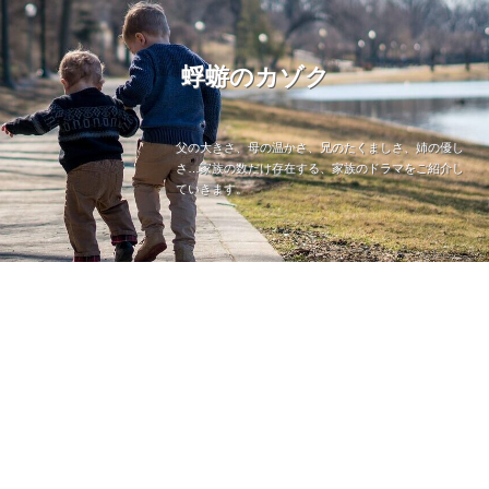
蜉蝣のカゾク
父の大きさ、母の温かさ、兄のたくましさ、姉の優し
さ…家族の数だけ存在する、家族のドラマをご紹介し
ていきます。