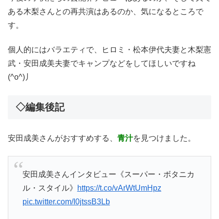
ある木梨さんとの再共演はあるのか、気になるところで
す。
個人的にはバラエティで、ヒロミ・松本伊代夫妻と木梨憲
武・安田成美夫妻でキャンプなどをしてほしいですね
(^o^)丿
◇編集後記
安田成美さんがおすすめする、
青汁
を見つけました。
安田成美さんインタビュー《スーパー・ボタニカ
ル・スタイル》
https://t.co/vArWtUmHpz
pic.twitter.com/I0jtssB3Lb