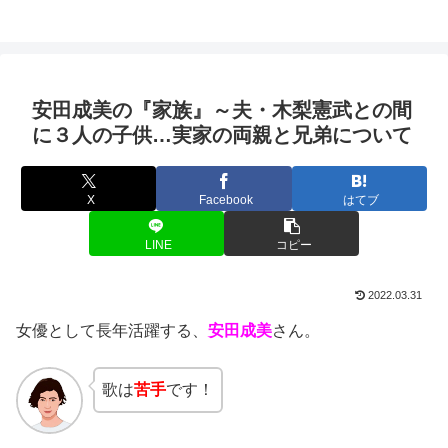
安田成美の『家族』～夫・木梨憲武との間
に３人の子供…実家の両親と兄弟について
X
Facebook
はてブ
LINE
コピー
2022.03.31
女優として長年活躍する、
安田成美
さん。
歌は
苦手
です！