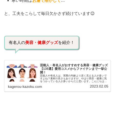
寒い時期は
お湯で溶かして
…
と、工夫をこらして毎日欠かさず続けています😉
有名人の
美容・健康グッズ
を紹介！
芸能人・有名人がおすすめする美容・健康グッズ
【135選】愛用コスメからファイテンまで一挙公
開！
芸能人や有名人は、実際の年齢より若く見える人が多いで
すよね？素材の良さもありますが、やはり美容・健康に気
をつかっている人が多いからだと思います。こんにちは！
カゲロウです芸能人たちは、どんな方法で若返りを図って
2023.02.05
kagerou-kazoku.com
いるのでしょうか？今回は、芸能人...