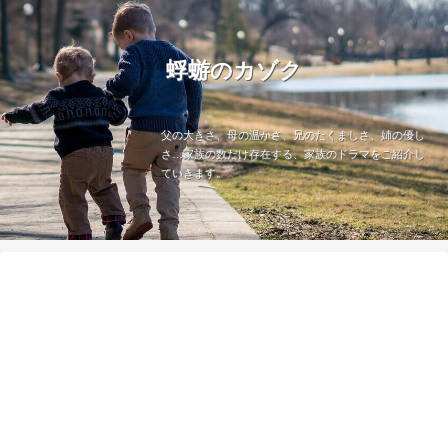
蜉蝣のカゾク
父の大きさ、母の温かさ、兄のたくましさ、姉の優し
さ…家族の数だけ存在する、家族のドラマをご紹介し
ていきます。