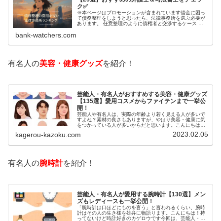
ク✅
※本ページはプロモーションが含まれています借金に困っ
て債務整理をしようと思ったら、法律事務所を選ぶ必要が
あります。 任意整理のように債権者と交渉するケース 自
己破産のように裁判所が関係するケースいずれも専門家の
bank-watchers.com
知識と経験が必要だからです。で…
有名人の
美容・健康グッズ
を紹介！
芸能人・有名人がおすすめする美容・健康グッズ
【135選】愛用コスメからファイテンまで一挙公
開！
芸能人や有名人は、実際の年齢より若く見える人が多いで
すよね？素材の良さもありますが、やはり美容・健康に気
をつかっている人が多いからだと思います。こんにちは！
カゲロウです芸能人たちは、どんな方法で若返りを図って
2023.02.05
kagerou-kazoku.com
いるのでしょうか？今回は、芸能人…
有名人の
腕時計
を紹介！
芸能人・有名人が愛用する腕時計【130選】メン
ズもレディースも一挙公開！
「腕時計は口ほどにものを言う」と言われるくらい、腕時
計はその人の生き様を雄弁に物語ります。こんにちは！持
ってないけど時計好きのカゲロウです今回は、芸能人・有