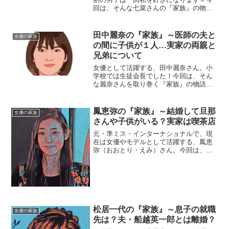
回は、そんな七菜さんの『家族』の物語
です。【プロフィール】名前：森七菜
（もり・なな）生年月日：2001年8月31
日身長：154cm血液型：A型出身地：大分
田中麗奈の『家族』～医師の夫と
女優の家族
県（大阪府生ま...
の間に子供が１人…実家の両親と
兄弟について
女優として活躍する、田中麗奈さん。小
学校では生徒会長でした！今回は、そん
な麗奈さんを取り巻く『家族』の物語で
す。名前：田中麗奈（たなか・れな）生
年月日：1980年〈昭和55年〉5月22日身
長：158cm血液型：A型出身地：福岡県久
鳳恵弥の『家族』～結婚して旦那
女優の家族
留米市◆実...
さんや子供がいる？実家は喫茶店
元・準ミス・インターナショナルで、現
在は女優やモデルとして活躍する、鳳恵
弥（おおとり・えみ）さん。今回は、そ
んな恵弥さんを取り巻く『家族』にスポ
ットを当て、ご紹介します。◆結婚して
旦那さんや子供がいる？鳳恵弥さんは、
１９８１年１月４日生まれ...
松居一代の『家族』～息子の就職
女優の家族
先は？夫・船越英一郎とは離婚？