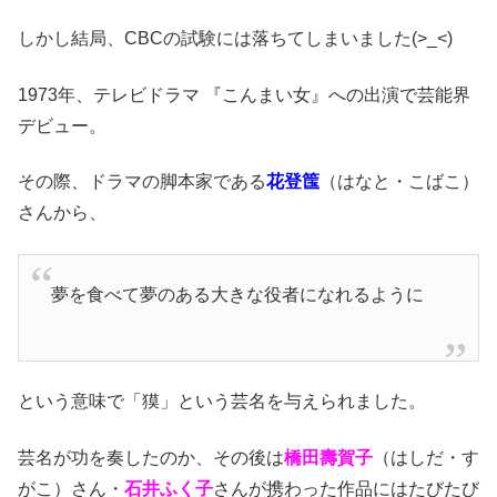
しかし結局、CBCの試験には落ちてしまいました(>_<)
1973年、テレビドラマ 『こんまい女』への出演で芸能界
デビュー。
その際、ドラマの脚本家である
花登筺
（
はなと・こばこ
）
さんから、
夢を食べて夢のある大きな役者になれるように
という意味で「獏」という芸名を与えられました。
芸名が功を奏したのか、その後は
橋田壽賀子
（はしだ・す
がこ
）さん・
石井ふく子
さんが携わった作品にはたびたび