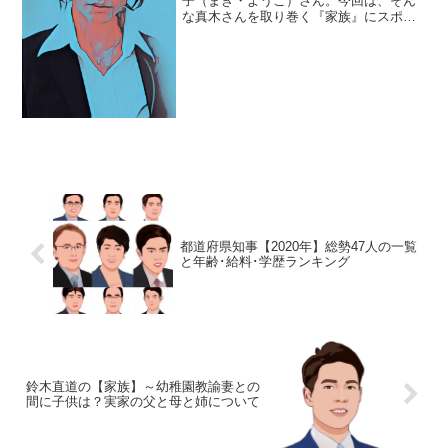
子（まき・ようこ）さん。今回は、そん
な真木さんを取り巻く『家族』にスポッ
トを当て、ご紹介します。◆元旦那は片
山怜雄真木よう子さんは、２００８年１
１月１０日、元俳優の片山怜雄（かたや
ま・れお）さんと結婚して...
都道府県知事【2020年】総勢47人の一覧
と年齢･給料･学歴ランキング
鈴木直道の【家族】～幼稚園教諭妻との
間に子供は？実家の父と母と姉について