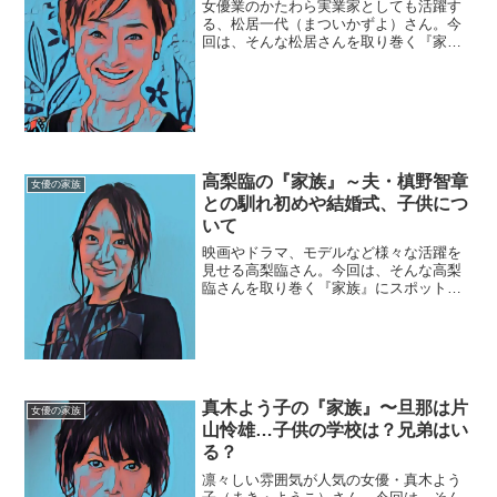
女優業のかたわら実業家としても活躍す
る、松居一代（まついかずよ）さん。今
回は、そんな松居さんを取り巻く『家
族』にスポットを当て、ご紹介します。
◆実家は滋賀県近江八幡市松居一代さん
は、滋賀県近江八幡市の出身。近江八幡
市に所在するプロテスタント...
高梨臨の『家族』～夫・槙野智章
女優の家族
との馴れ初めや結婚式、子供につ
いて
映画やドラマ、モデルなど様々な活躍を
見せる高梨臨さん。今回は、そんな高梨
臨さんを取り巻く『家族』にスポットを
当て、ご紹介します。【本人プロフィー
ル】名前：高梨臨（たかなし・りん）生
年月日：1988年12月17日（29歳）※2018
年6月現身...
真木よう子の『家族』〜旦那は片
女優の家族
山怜雄…子供の学校は？兄弟はい
る？
凛々しい雰囲気が人気の女優・真木よう