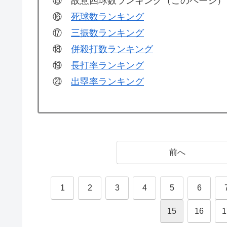
⑮ 故意四球数ランキング（このページ）
⑯
死球数ランキング
⑰
三振数ランキング
⑱
併殺打数ランキング
⑲
長打率ランキング
⑳
出塁率ランキング
前へ
1
2
3
4
5
6
15
16
1