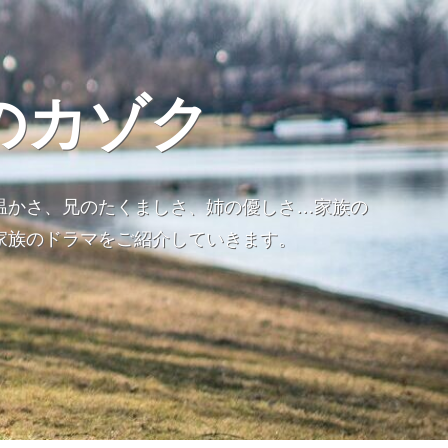
のカゾク
温かさ、兄のたくましさ、姉の優しさ…家族の
家族のドラマをご紹介していきます。