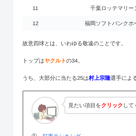
11
千葉ロッテマリー
12
福岡ソフトバンクホ
故意四球とは、いわゆる敬遠のことです。
トップは
ヤクルト
の34。
うち、大部分に当たる25は
村上宗隆
選手によ
見たい項目を
クリック
して