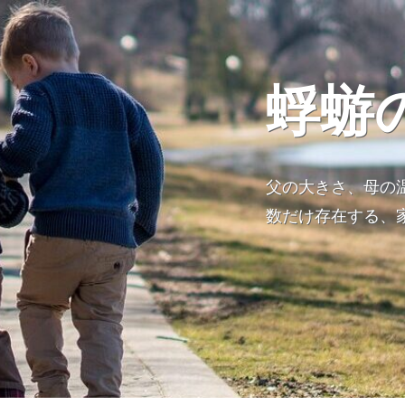
蜉蝣
父の大きさ、母の
数だけ存在する、