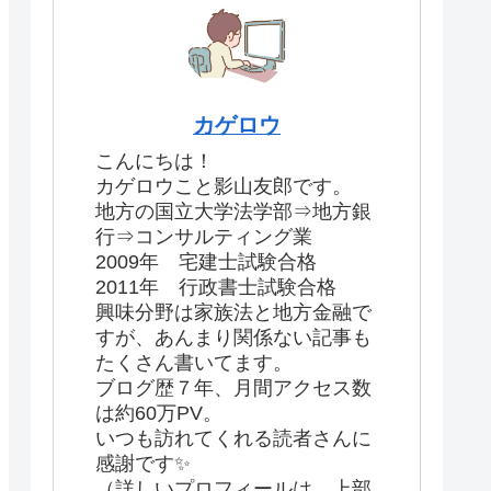
カゲロウ
こんにちは！
カゲロウこと影山友郎です。
地方の国立大学法学部⇒地方銀
行⇒コンサルティング業
2009年 宅建士試験合格
2011年 行政書士試験合格
興味分野は家族法と地方金融で
すが、あんまり関係ない記事も
たくさん書いてます。
ブログ歴７年、月間アクセス数
は約60万PV。
いつも訪れてくれる読者さんに
感謝です✨
（詳しいプロフィールは、上部