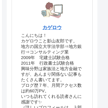
カゲロウ
こんにちは！
カゲロウこと影山友郎です。
地方の国立大学法学部⇒地方銀
行⇒コンサルティング業
2009年 宅建士試験合格
2011年 行政書士試験合格
興味分野は家族法と地方金融で
すが、あんまり関係ない記事も
たくさん書いてます。
ブログ歴７年、月間アクセス数
は約60万PV。
いつも訪れてくれる読者さんに
感謝です✨
（詳しいプロフィールは、上部