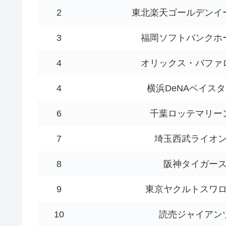
2
東北楽天ゴールデンイ
3
福岡ソフトバンクホ
4
オリックス・バファ
4
横浜DeNAベイス
6
千葉ロッテマリー
7
埼玉西武ライオ
8
阪神タイガー
9
東京ヤクルトスワ
10
読売ジャイアン