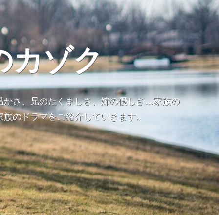
のカゾク
温かさ、兄のたくましさ、姉の優しさ…家族の
家族のドラマをご紹介していきます。