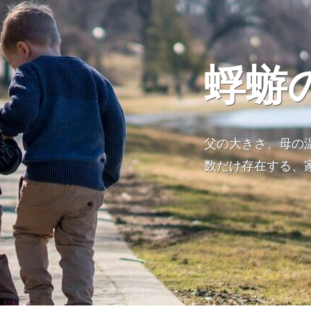
蜉蝣
父の大きさ、母の
数だけ存在する、