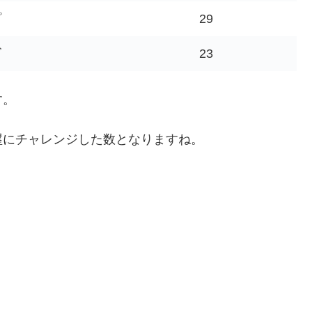
プ
29
ズ
23
す。
塁にチャレンジした数となりますね。