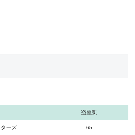
盗塁刺
イターズ
65