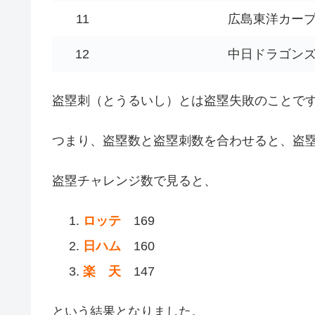
11
広島東洋カー
12
中日ドラゴン
盗塁刺（とうるいし）とは盗塁失敗のことで
つまり、盗塁数と盗塁刺数を合わせると、盗
盗塁チャレンジ数で見ると、
ロッテ
169
日ハム
160
楽 天
147
という結果となりました。