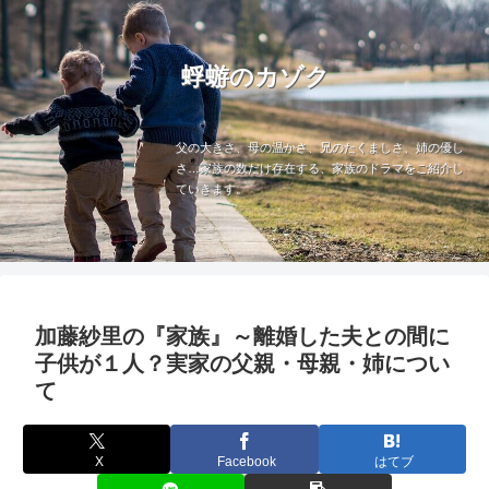
蜉蝣のカゾク
父の大きさ、母の温かさ、兄のたくましさ、姉の優し
さ…家族の数だけ存在する、家族のドラマをご紹介し
ていきます。
加藤紗里の『家族』～離婚した夫との間に
子供が１人？実家の父親・母親・姉につい
て
X
Facebook
はてブ