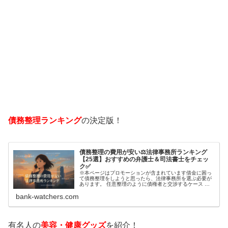
債務整理ランキング
の決定版！
債務整理の費用が安い⚖️法律事務所ランキング
【25選】おすすめの弁護士＆司法書士をチェッ
ク✅
※本ページはプロモーションが含まれています借金に困っ
て債務整理をしようと思ったら、法律事務所を選ぶ必要が
あります。 任意整理のように債権者と交渉するケース 自
己破産のように裁判所が関係するケースいずれも専門家の
bank-watchers.com
知識と経験が必要だからです。で…
有名人の
美容・健康グッズ
を紹介！