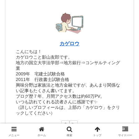
カゲロウ
こんにちは！
カゲロウこと影山友郎です。
地方の国立大学法学部⇒地方銀行⇒コンサルティング
業
2009年 宅建士試験合格
2011年 行政書士試験合格
興味分野は家族法と地方金融ですが、あんまり関係な
い記事もたくさん書いてます。
ブログ歴７年、月間アクセス数は約60万PV。
いつも訪れてくれる読者さんに感謝です✨
（詳しいプロフィールは、上部の「カゲロウ」をクリ
ックしてください）
メニュー
ホーム
検索
トップ
サイドバー