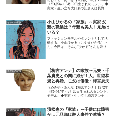
〈平成5年〉5月19日生まれのモデル。◆
実家・生い立ち大口あづ記さんは長野県
の出身。駒澤大学文学部英米文学科に在
学中、東京・表参道でサロンモデルへの
スカウトをきっかけに芸能界入りしまし
小山ひかるの『家族』～実家 父
モデルの家族
た。就職活動を中...
親の職業は？母親も美人！兄弟は
いる？
ファッションモデルやタレントとして活
動する、小山ひかる（こやまひかる）さ
ん。今回は、そんな“ひかる”さんを取り巻
く『家族』にスポットを当て、ご紹介し
ます。◆実家は京都小山ひかるさんは京
都の出身。中学から芸能活動をしている
ので、中学くらいから...
【梅宮アンナ】の家族〜元夫・千
モデルの家族
葉貴史との間に娘が１人。世継恭
規と再婚。亡父は俳優・梅宮辰夫
うめみや・あんな【梅宮アンナ】1972年
〈昭和47年〉8月20日生まれのタレント、
モデル。◆実家・生い立ち梅宮アンナさ
んは、東京都出身。芸能一家に生まれ、
華やかな世界と共に多くの注目を浴びな
がら育ちました。学歴は、若葉会幼稚
濱松恵の『家族』～子供には障害
女優の家族
園、川村小学校、...
が…元旦那は殺人事件で逮捕？