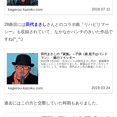
2018.07.11
kagerou-kazoku.com
28曲目には
田代まさし
さんとのコラボ曲『リハビリマー
シー』も収録されていて、なかなかパンチのきいた作品で
すね(^_^;)
田代まさしの『家族』～子供（娘 息子はバンド
マン）・嫁のツイッター
2015年7月10日、元タレントの田代まさし氏が、盗撮事件
を起こしたことが分かりました。家族はさぞガッカリして
いるでしょう。今回は、田代まさし氏の家族にスポットを
当てたいと思います。◆子供（娘）の画像田代まさし氏の
娘・小夏さんは、東横学園小...
2019.03.24
kagerou-kazoku.com
過去にはこの方と交際していた時期もありました。