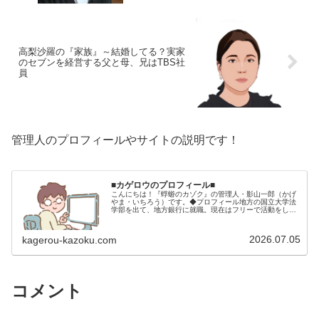
高梨沙羅の『家族』～結婚してる？実家
のセブンを経営する父と母、兄はTBS社
員
管理人のプロフィールやサイトの説明です！
■カゲロウのプロフィール■
こんにちは！『蜉蝣のカゾク』の管理人・影山一郎（かげ
やま・いちろう）です。◆プロフィール地方の国立大学法
学部を出て、地方銀行に就職。現在はフリーで活動をして
います。 2009年12月2日 宅建士試験合格（合格率
15.85％） 2012年1月…
2026.07.05
kagerou-kazoku.com
コメント