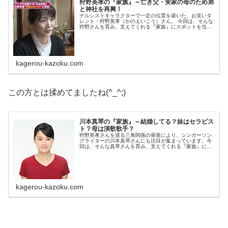
狩野英孝の『家族』～亡き父・実家の母のため弟
と神社を再興！
ナルシストキャラクターで一定の位置を築いた、お笑いタ
レント・狩野英孝（かのえいこう）さん。 今回は、そんな
狩野さんを育み、支えてくれる『家族』にスポットを当
て、ご紹介します。◆実家・神社の神職を務めた父親…狩
野英孝さんのお父さんの名前は、狩...
kagerou-kazoku.com
この方とは揉めてましたね(^_^;)
川本真琴の『家族』～結婚してる？妹はセラピス
ト？母は演歌歌手？
狩野英孝さんを巡る三角関係の発覚により、シンガーソン
グライターの川本真琴さんにも注目が集まっています。今
回は、そんな真琴さんを育み、支えてくれる『家族』にス
ポットを当て、ご紹介します。 ◆父親の出身は？川本真琴
さんのお父さんは、名古屋の出身...
kagerou-kazoku.com