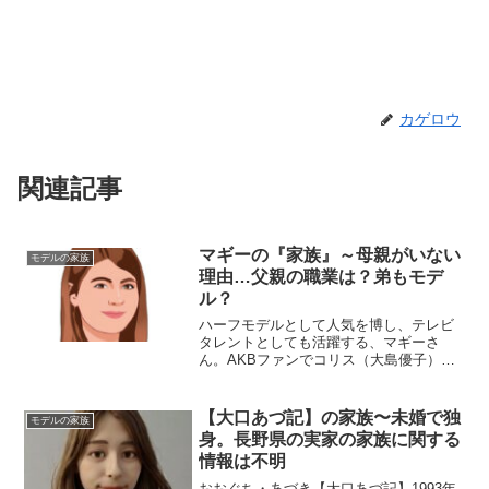
カゲロウ
関連記事
マギーの『家族』～母親がいない
モデルの家族
理由…父親の職業は？弟もモデ
ル？
ハーフモデルとして人気を博し、テレビ
タレントとしても活躍する、マギーさ
ん。AKBファンでコリス（大島優子）推
しでした！今回は、マギーさんを育み、
支えてくれた『家族』にスポットを当
て、ご紹介します。名 前：マギー
【大口あづ記】の家族〜未婚で独
モデルの家族
本 名：ギブ・奈月・マーガ...
身。長野県の実家の家族に関する
情報は不明
おおぐち・あづき【大口あづ記】1993年