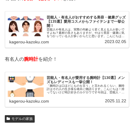
芸能人・有名人がおすすめする美容・健康グッズ
【135選】愛用コスメからファイテンまで一挙公
開！
芸能人や有名人は、実際の年齢より若く見える人が多いで
すよね？素材の良さもありますが、やはり美容・健康に気
をつかっている人が多いからだと思います。こんにちは！
カゲロウです芸能人たちは、どんな方法で若返りを図って
2023.02.05
kagerou-kazoku.com
いるのでしょうか？今回は、芸能人…
有名人の
腕時計
を紹介！
芸能人・有名人が愛用する腕時計【130選】メン
ズもレディースも一挙公開！
「腕時計は口ほどにものを言う」と言われるくらい、腕時
計はその人の生き様を雄弁に物語ります。こんにちは！持
ってないけど時計好きのカゲロウです今回は、芸能人・有
名人の腕時計をご紹介し、その人となりに思いを寄せたい
と思います。見たいページをクリッ…
2025.11.22
kagerou-kazoku.com
モデルの家族