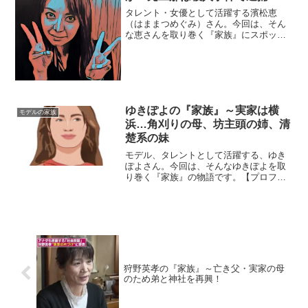
タレント・女優として活躍する濱松恵
（はままつめぐみ）さん。今回は、そん
な恵さんを取り巻く『家族』にスポット
を当て、ご紹介します。◆実家は埼玉県
川口市濱松恵さんは、埼玉県川口市の出
身。お祖父さんが建ててくれた二世帯住
宅で、恵さんはお母さんと一...
ゆきぽよの『家族』～実家は横
モデルの家族
浜…角刈りの母、坊主頭の姉、清
楚系の妹
モデル、タレントとして活躍する、ゆき
ぽよさん。今回は、そんなゆきぽよを取
り巻く『家族』の物語です。【プロフィ
ール】愛称：ゆきぽよ本名：木村有希
（きむら・ゆき）生年月日：1996年（平
成８年）10月23日身長：158cm血液型：
O型◆横浜の実...
狩野英孝の『家族』～亡き父・実家の母
のため弟と神社を再興！