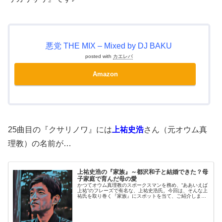
悪党 THE MIX – Mixed by DJ BAKU
posted with
カエレバ
Amazon
25曲目の『クサリノワ』には
上祐史浩
さん（元オウム真
理教）の名前が…
上祐史浩の『家族』～都沢和子と結婚できた？母
子家庭で育んだ母の愛
かつてオウム真理教のスポークスマンを務め、“ああいえば
上祐”のフレーズで有名な、上祐史浩氏。今回は、そんな上
祐氏を取り巻く『家族』にスポットを当て、ご紹介しま
す。名前：上祐史浩（じょうゆう・ふみひろ）生年月日：
1962年12月17日（55歳...