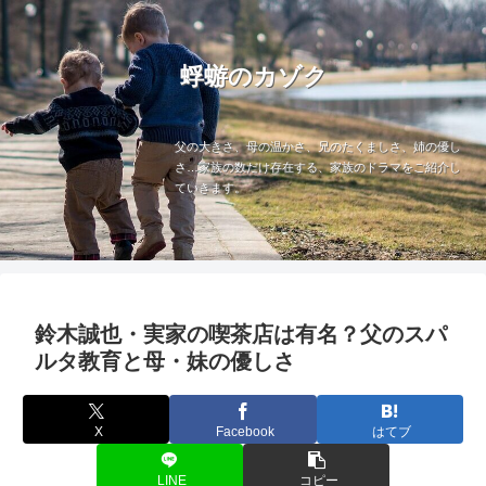
蜉蝣のカゾク
父の大きさ、母の温かさ、兄のたくましさ、姉の優し
さ…家族の数だけ存在する、家族のドラマをご紹介し
ていきます。
鈴木誠也・実家の喫茶店は有名？父のスパ
ルタ教育と母・妹の優しさ
X
Facebook
はてブ
LINE
コピー