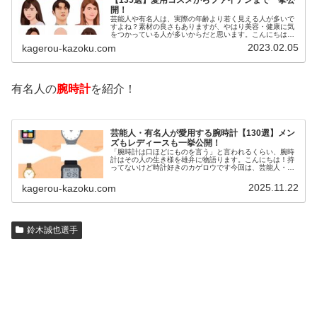
開！
芸能人や有名人は、実際の年齢より若く見える人が多いで
すよね？素材の良さもありますが、やはり美容・健康に気
をつかっている人が多いからだと思います。こんにちは！
カゲロウです芸能人たちは、どんな方法で若返りを図って
2023.02.05
kagerou-kazoku.com
いるのでしょうか？今回は、芸能人…
有名人の
腕時計
を紹介！
芸能人・有名人が愛用する腕時計【130選】メン
ズもレディースも一挙公開！
「腕時計は口ほどにものを言う」と言われるくらい、腕時
計はその人の生き様を雄弁に物語ります。こんにちは！持
ってないけど時計好きのカゲロウです今回は、芸能人・有
名人の腕時計をご紹介し、その人となりに思いを寄せたい
と思います。見たいページをクリッ…
2025.11.22
kagerou-kazoku.com
鈴木誠也選手