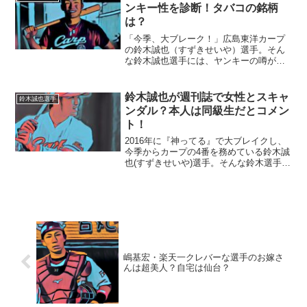
か？とても気になりますね...
ンキー性を診断！タバコの銘柄
は？
「今季、大ブレーク！」広島東洋カープ
の鈴木誠也（すずきせいや）選手。そん
な鈴木誠也選手には、ヤンキーの噂が…
検証したいと思います。■ブログ・画像か
らのヤンキー性を診断鈴木誠也選手は、
ブログや画像などの見た目から「ヤンキ
鈴木誠也が週刊誌で女性とスキャ
鈴木誠也選手
ーっぽい」と言われるこ...
ンダル？本人は同級生だとコメン
ト！
2016年に『神ってる』で大ブレイクし、
今季からカープの4番を務めている鈴木誠
也(すずきせいや)選手。そんな鈴木選手の
初スキャンダルが週刊誌で報じられてし
まいました。今回は、鈴木誠也選手の初
スキャンダルの真相に迫っていきます！■
週刊誌に女性...
嶋基宏・楽天一クレバーな選手のお嫁さ
んは超美人？自宅は仙台？