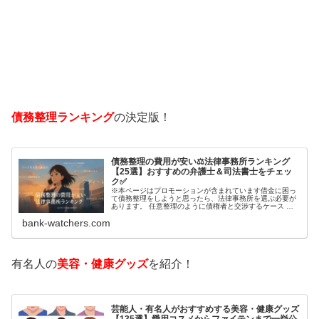
債務整理ランキング
の決定版！
債務整理の費用が安い⚖️法律事務所ランキング
【25選】おすすめの弁護士＆司法書士をチェッ
ク✅
※本ページはプロモーションが含まれています借金に困っ
て債務整理をしようと思ったら、法律事務所を選ぶ必要が
あります。 任意整理のように債権者と交渉するケース 自
己破産のように裁判所が関係するケースいずれも専門家の
bank-watchers.com
知識と経験が必要だからです。で…
有名人の
美容・健康グッズ
を紹介！
芸能人・有名人がおすすめする美容・健康グッズ
【135選】愛用コスメからファイテンまで一挙公