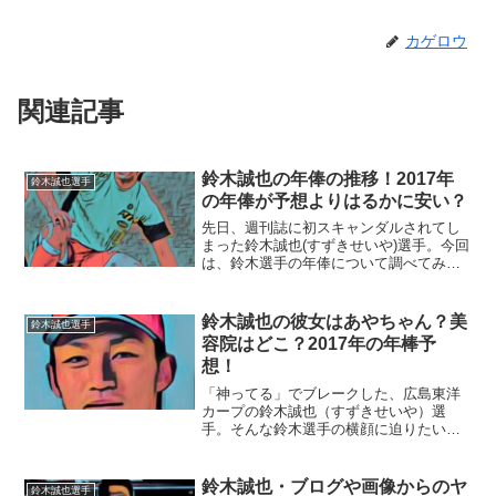
カゲロウ
関連記事
鈴木誠也の年俸の推移！2017年
鈴木誠也選手
の年俸が予想よりはるかに安い？
先日、週刊誌に初スキャンダルされてし
まった鈴木誠也(すずきせいや)選手。今回
は、鈴木選手の年俸について調べてみま
した。■年俸の推移を見てみよう！鈴木誠
也選手は、2012年のドラフト会議で広島
カープから2位指名を受けて、契約金6000
鈴木誠也の彼女はあやちゃん？美
鈴木誠也選手
万円＋年...
容院はどこ？2017年の年棒予
想！
「神ってる」でブレークした、広島東洋
カープの鈴木誠也（すずきせいや）選
手。そんな鈴木選手の横顔に迫りたいと
思います。■彼女はあやちゃん？イケメン
で、カープ女子からの人気もある鈴木誠
也選手です。彼女がいるのか？いないの
鈴木誠也・ブログや画像からのヤ
鈴木誠也選手