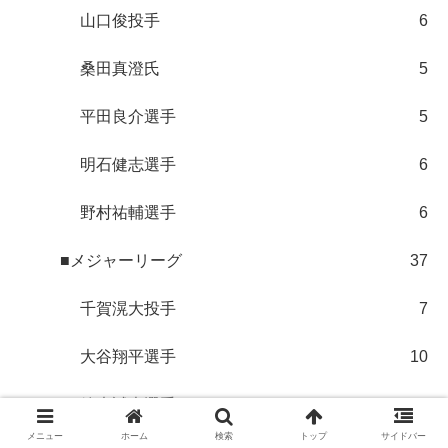
山口俊投手
6
桑田真澄氏
5
平田良介選手
5
明石健志選手
6
野村祐輔選手
6
■メジャーリーグ
37
千賀滉大投手
7
大谷翔平選手
10
鈴木誠也選手
5
メニュー
ホーム
検索
トップ
サイドバー