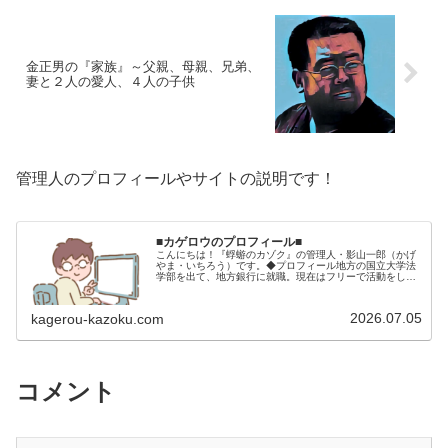
金正男の『家族』～父親、母親、兄弟、
妻と２人の愛人、４人の子供
管理人のプロフィールやサイトの説明です！
■カゲロウのプロフィール■
こんにちは！『蜉蝣のカゾク』の管理人・影山一郎（かげ
やま・いちろう）です。◆プロフィール地方の国立大学法
学部を出て、地方銀行に就職。現在はフリーで活動をして
います。 2009年12月2日 宅建士試験合格（合格率
15.85％） 2012年1月…
2026.07.05
kagerou-kazoku.com
コメント