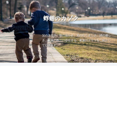
蜉蝣のカゾク
父の大きさ、母の温かさ、兄のたくましさ、姉の優し
さ…家族の数だけ存在する、家族のドラマをご紹介し
ていきます。