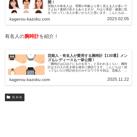
開！
芸能人や有名人は、実際の年齢より若く見える人が多いで
すよね？素材の良さもありますが、やはり美容・健康に気
をつかっている人が多いからだと思います。こんにちは！
カゲロウです芸能人たちは、どんな方法で若返りを図って
2023.02.05
kagerou-kazoku.com
いるのでしょうか？今回は、芸能人…
有名人の
腕時計
を紹介！
芸能人・有名人が愛用する腕時計【130選】メン
ズもレディースも一挙公開！
「腕時計は口ほどにものを言う」と言われるくらい、腕時
計はその人の生き様を雄弁に物語ります。こんにちは！持
ってないけど時計好きのカゲロウです今回は、芸能人・有
名人の腕時計をご紹介し、その人となりに思いを寄せたい
と思います。見たいページをクリッ…
2025.11.22
kagerou-kazoku.com
ＮＨＫ