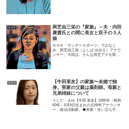
ひアナを取り巻く『家族』にスポットを
当て、ご紹介します。【本人プロフィー
ル】名前：井上 あさひ（いのうえ・あ
さひ）生年月日：1981...
與芝由三栄の『家族』～夫・内田
ＮＨＫ
康貴氏との間に長女と双子の３人
娘
ＮＨＫ「サンデースポーツ」でおなじ
み、與芝由三栄（よしば ゆみえ）アナウ
ンサー。今回は、そんな與芝アナを取り
巻く『家族』にスポットを当て、ご紹介
します。◆実家の両親とのエピソード與
芝由三栄アナウンサーは、東京都豊島区
の出身。アナウンサーにな...
【牛田茉友】の家族〜未婚で独
ＮＨＫ
身。実家の父親は薬剤師。母親と
兄弟姉妹について
うしだ・まゆ【牛田 茉友】1985年〈昭和
60年〉6月8日生まれの元NHKアナウンサ
ー、政治活動家。◆実家・生い立ち牛田
茉友さんは大阪府池田市の出身です。子
供の頃はテレビはほとんどNHKしか見せ
てもらえなかったと語っており、その影
響もあり、...