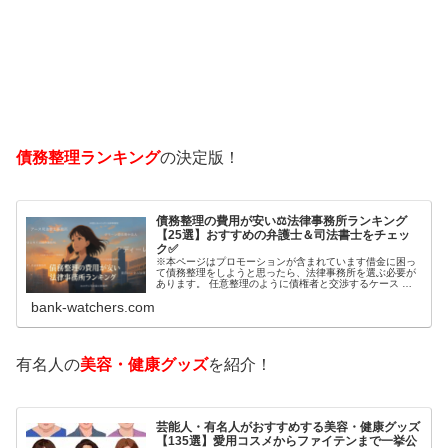
債務整理ランキング
の決定版！
債務整理の費用が安い⚖️法律事務所ランキング
【25選】おすすめの弁護士＆司法書士をチェッ
ク✅
※本ページはプロモーションが含まれています借金に困っ
て債務整理をしようと思ったら、法律事務所を選ぶ必要が
あります。 任意整理のように債権者と交渉するケース 自
己破産のように裁判所が関係するケースいずれも専門家の
bank-watchers.com
知識と経験が必要だからです。で…
有名人の
美容・健康グッズ
を紹介！
芸能人・有名人がおすすめする美容・健康グッズ
【135選】愛用コスメからファイテンまで一挙公