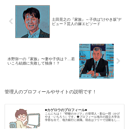
土田晃之の『家族』～子供は“けやき坂”デ
ビュー？芸人の嫁エピソード
水野弥一の『家族』〜妻や子供は？…若
いころ結婚に失敗して独身！？
管理人のプロフィールやサイトの説明です！
■カゲロウのプロフィール■
こんにちは！『蜉蝣のカゾク』の管理人・影山一郎（かげ
やま・いちろう）です。◆プロフィール地方の国立大学法
学部を出て、地方銀行に就職。現在はフリーで活動をして
います。 2009年12月2日 宅建士試験合格（合格率
15.85％） 2012年1月…