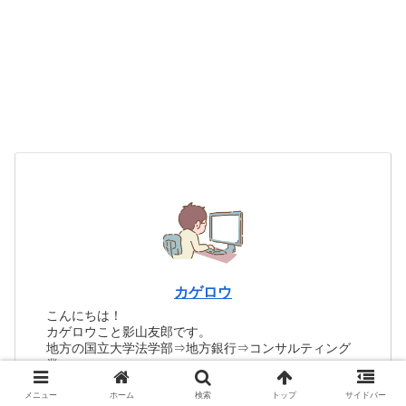
カゲロウ
こんにちは！
カゲロウこと影山友郎です。
地方の国立大学法学部⇒地方銀行⇒コンサルティング
業
2009年 宅建士試験合格
2011年 行政書士試験合格
メニュー
ホーム
検索
トップ
サイドバー