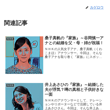
カゲロウ
関連記事
桑子真帆の『家族』～谷岡慎一ア
ＮＨＫ
ナとの結婚を父・母・姉が祝福！
ＮＨＫの人気女子アナ、桑子真帆（くわ
こまほ）アナウンサー。今回は、そんな
桑子アナを取り巻く『家族』にスポット
を当て、ご紹介します。◆実家は川崎桑
子真帆アナウンサーは、神奈川県川崎市
の出身。小学生の頃から「クローズアッ
プ現代」の国谷裕子キャス...
井上あさひの『家族』～結婚した
ＮＨＫ
夫が浮気？噂の真相と子供好きな
一面
ＮＨＫのアナウンサーとして、ナレーシ
ョンやリポーターなどで活躍している井
上あさひさん。今回は、そんな井上あさ