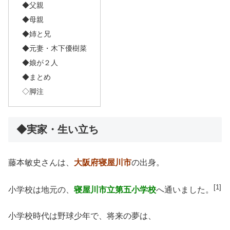
◆父親
◆母親
◆姉と兄
◆元妻・木下優樹菜
◆娘が２人
◆まとめ
◇脚注
◆実家・生い立ち
藤本敏史さんは、
大阪府寝屋川市
の出身。
[1]
小学校は地元の、
寝屋川市立第五小学校
へ通いました。
小学校時代は野球少年で、将来の夢は、