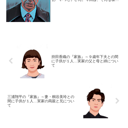
さんを取り巻く『家族』にスポットを当
て、ご紹介します。◆子供が突然死した
過去実は、板尾創路さんは最愛の子供を
亡くした過去があります。...
持田香織の『家族』～９歳年下夫との間
に子供が１人…実家の父と母と姉につい
て
三浦翔平の『家族』～妻・桐谷美玲との
間に子供が１人…実家の両親と兄につい
て