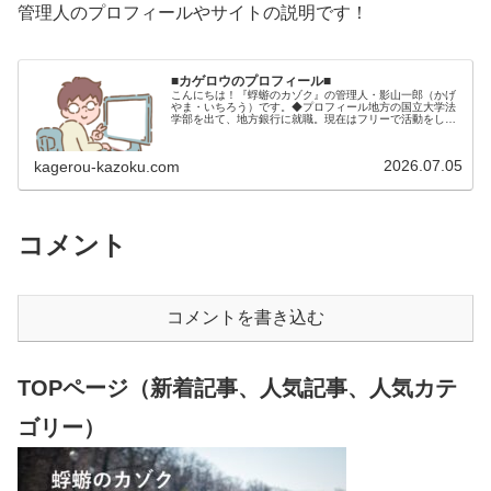
管理人のプロフィールやサイトの説明です！
■カゲロウのプロフィール■
こんにちは！『蜉蝣のカゾク』の管理人・影山一郎（かげ
やま・いちろう）です。◆プロフィール地方の国立大学法
学部を出て、地方銀行に就職。現在はフリーで活動をして
います。 2009年12月2日 宅建士試験合格（合格率
15.85％） 2012年1月…
2026.07.05
kagerou-kazoku.com
コメント
コメントを書き込む
TOPページ（新着記事、人気記事、人気カテ
ゴリー）