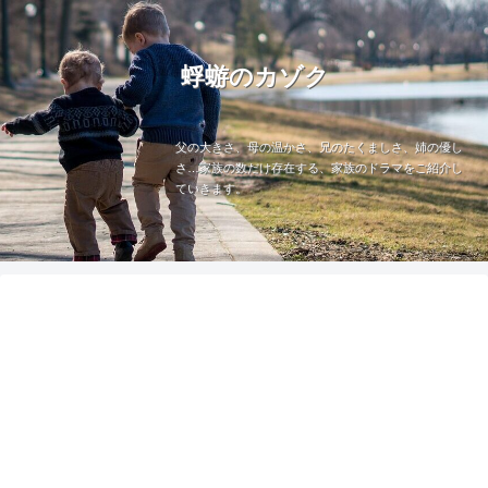
蜉蝣のカゾク
父の大きさ、母の温かさ、兄のたくましさ、姉の優し
さ…家族の数だけ存在する、家族のドラマをご紹介し
ていきます。