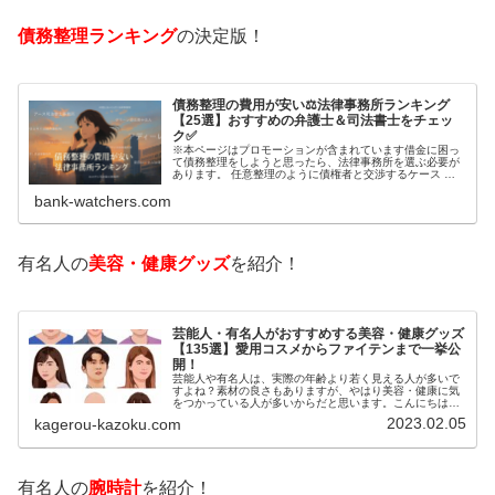
債務整理ランキング
の決定版！
債務整理の費用が安い⚖️法律事務所ランキング
【25選】おすすめの弁護士＆司法書士をチェッ
ク✅
※本ページはプロモーションが含まれています借金に困っ
て債務整理をしようと思ったら、法律事務所を選ぶ必要が
あります。 任意整理のように債権者と交渉するケース 自
己破産のように裁判所が関係するケースいずれも専門家の
bank-watchers.com
知識と経験が必要だからです。で…
有名人の
美容・健康グッズ
を紹介！
芸能人・有名人がおすすめする美容・健康グッズ
【135選】愛用コスメからファイテンまで一挙公
開！
芸能人や有名人は、実際の年齢より若く見える人が多いで
すよね？素材の良さもありますが、やはり美容・健康に気
をつかっている人が多いからだと思います。こんにちは！
カゲロウです芸能人たちは、どんな方法で若返りを図って
2023.02.05
kagerou-kazoku.com
いるのでしょうか？今回は、芸能人…
有名人の
腕時計
を紹介！