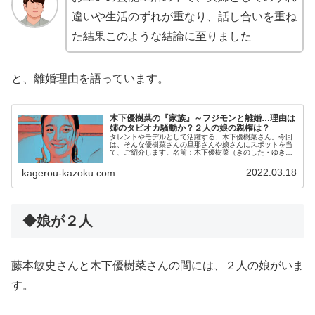
違いや生活のずれが重なり、話し合いを重ね
た結果このような結論に至りました
と、離婚理由を語っています。
木下優樹菜の『家族』～フジモンと離婚…理由は
姉のタピオカ騒動か？２人の娘の親権は？
タレントやモデルとして活躍する、木下優樹菜さん。今回
は、そんな優樹菜さんの旦那さんや娘さんにスポットを当
て、ご紹介します。名前：木下優樹菜（きのした・ゆき
な）生年月日：1987年12月4日身長：166cm血液型：A型
◆実家・生い立ち木下優樹...
2022.03.18
kagerou-kazoku.com
◆娘が２人
藤本敏史さんと木下優樹菜さんの間には、２人の娘がいま
す。