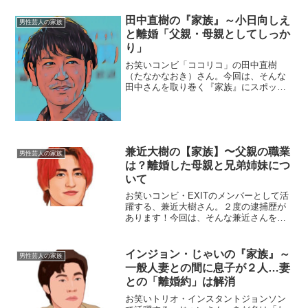
田中直樹の『家族』～小日向しえ
男性芸人の家族
と離婚「父親・母親としてしっか
り」
お笑いコンビ「ココリコ」の田中直樹
（たなかなおき）さん。今回は、そんな
田中さんを取り巻く『家族』にスポット
を当て、ご紹介します。◆実家は豊中田
中直樹さんは、大阪府豊中市生まれ。豊
中市立豊島小学校の頃から野球を始め、
豊中市立第四中学校では後に...
兼近大樹の【家族】〜父親の職業
男性芸人の家族
は？離婚した母親と兄弟姉妹につ
いて
お笑いコンビ・EXITのメンバーとして活
躍する、兼近大樹さん。２度の逮捕歴が
あります！今回は、そんな兼近さんを取
り巻く『家族』の物語です。名 前：
兼近大樹（かねちか・だいき）生年月
日：1991年〈平成3年〉5月11日身
インジョン・じゃいの『家族』～
男性芸人の家族
長：172cm血...
一般人妻との間に息子が２人…妻
との「離婚約」は解消
お笑いトリオ・インスタントジョンソン