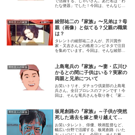
で活躍する、じゃいさん。あだ名は「わ
たな便器」でした！今回は、そんなじゃ
いさんを取り巻く『家族』の物語です。
本 名：渡辺隆浩（わたなべ・たかひ
ろ）生年月日：1972年〈昭和47年〉3月
綾部祐二の『家族』〜兄弟は？母
男性芸人の家族
20日身 長：1...
親（画像）と似てる？父親の職業
は？
タレントの綾部祐二さんが、芥川賞作
家・又吉さんとの格差コンビネタで注目
を集めています。今回は、そんな綾部さ
んを育くみ、温かく支える「家族」にス
ポットを当て、ご紹介します。◆兄弟は
いる？綾部祐二さんの兄弟としては、お
上島竜兵の『家族』〜妻・広川ひ
男性芸人の家族
兄さんが1人います。綾部さ...
かるとの間に子供はいる？実家の
両親と兄弟について
お笑いトリオ、ダチョウ倶楽部の上島竜
兵さん。全日プロレスのファンです！今
回は、そんな竜兵さんを取り巻く『家
族』の物語です。名 前：上島竜兵
（うえしま・りゅうへい）生年月日：
1961年（昭和36年）1月20日身 長：
板尾創路の『家族』～子供が突然
男性芸人の家族
162cm血液型 ：A...
死した過去を嫁と乗り越えて…
お笑いタレント、俳優、映画監督など、
幅広い分野で活躍する、板尾創路（いた
お・いつじ）さん。今回は、そんな板尾