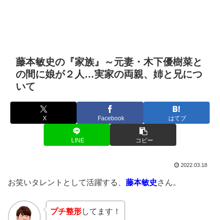
藤本敏史の『家族』～元妻・木下優樹菜と
の間に娘が２人…実家の両親、姉と兄につ
いて
X
Facebook
はてブ
LINE
コピー
2022.03.18
お笑いタレントとして活躍する、
藤本敏史
さん。
プチ整形
してます！