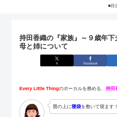
■目
持田香織の『家族』～９歳年下
母と姉について
X
Facebook
Every Little Thing
のボーカルを務める、
持田
畳の上に
寝袋
を敷いて寝ます