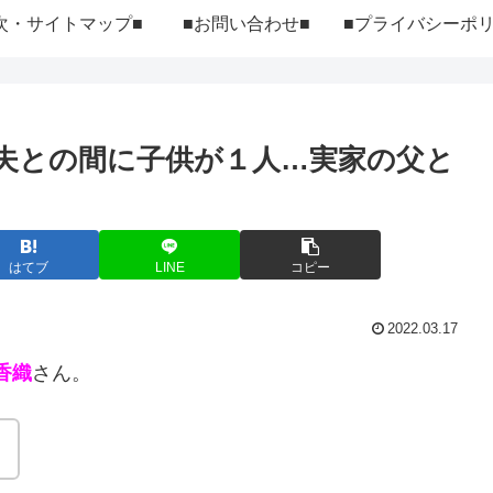
次・サイトマップ■
■お問い合わせ■
夫との間に子供が１人…実家の父と
はてブ
LINE
コピー
2022.03.17
香織
さん。
！