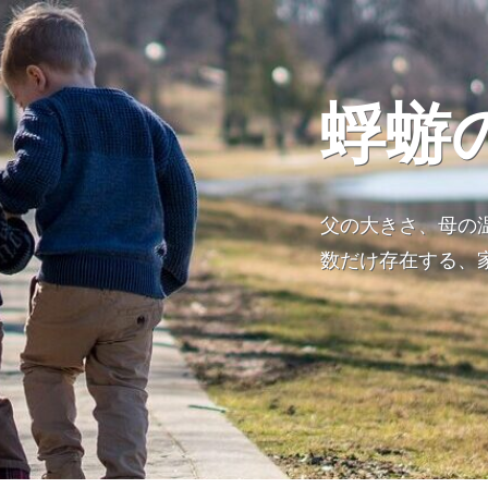
蜉蝣
父の大きさ、母の
数だけ存在する、