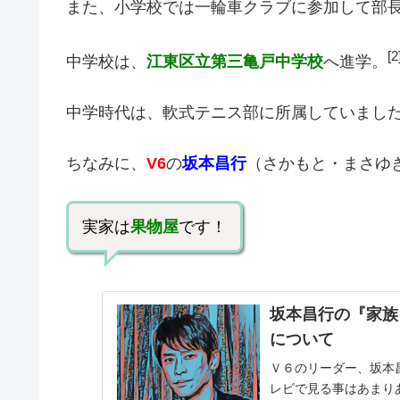
また、小学校では一輪車クラブに参加して部
[2
中学校は、
江東区立第三亀戸中学校
へ進学。
中学時代は、軟式テニス部に所属していまし
ちなみに、
V6
の
坂本昌行
（さかもと・まさゆ
実家は
果物屋
です！
坂本昌行の『家族
について
Ｖ６のリーダー、坂本
レビで見る事はあまり