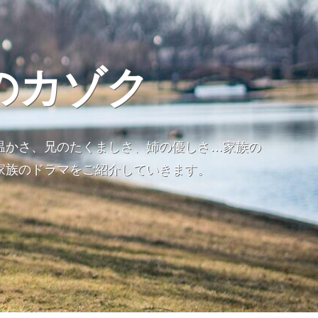
のカゾク
温かさ、兄のたくましさ、姉の優しさ…家族の
家族のドラマをご紹介していきます。