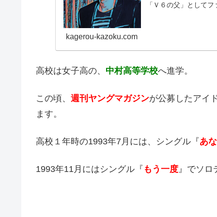
「Ｖ６の父」としてフ
についてまとめます。【本
kagerou-kazoku.com
高校は女子高の、
中村高等学校
へ進学。
この頃、
週刊ヤングマガジン
が公募したアイ
ます。
高校１年時の1993年7月には、シングル『
あな
1993年11月にはシングル『
もう一度
』でソロ