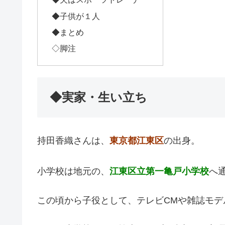
◆子供が１人
◆まとめ
◇脚注
◆実家・生い立ち
持田香織さんは、
東京都江東区
の出身。
小学校は地元の、
江東区立第一亀戸小学校
へ
この頃から子役として、テレビCMや雑誌モデ