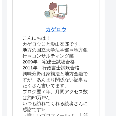
カゲロウ
こんにちは！
カゲロウこと影山友郎です。
地方の国立大学法学部⇒地方銀
行⇒コンサルティング業
2009年 宅建士試験合格
2011年 行政書士試験合格
興味分野は家族法と地方金融で
すが、あんまり関係ない記事も
たくさん書いてます。
ブログ歴７年、月間アクセス数
は約60万PV。
いつも訪れてくれる読者さんに
感謝です✨
（詳しいプロフィールは、上部