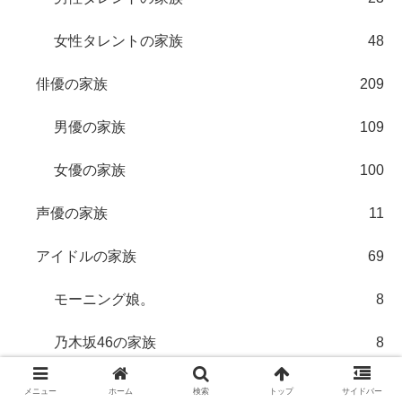
女性タレントの家族
48
俳優の家族
209
男優の家族
109
女優の家族
100
声優の家族
11
アイドルの家族
69
モーニング娘。
8
乃木坂46の家族
8
欅坂46の家族
6
メニュー
ホーム
検索
トップ
サイドバー