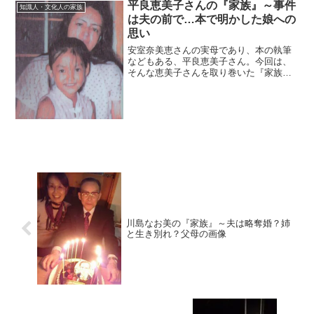
平良恵美子さんの『家族』～事件
知識人・文化人の家族
は夫の前で…本で明かした娘への
思い
安室奈美恵さんの実母であり、本の執筆
などもある、平良恵美子さん。今回は、
そんな恵美子さんを取り巻いた『家族』
にスポットを当て、ご紹介します。【本
人プロフィール】名前：平良恵美子（た
いら・えみこ）生年月日：1950年6月30
日没年月日：199...
川島なお美の『家族』～夫は略奪婚？姉
と生き別れ？父母の画像