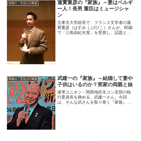
月5日身 長：不明血液型 ：不明家族
蓮實重彦の『家族』～妻はベルギ
知識人・文化人の家族
構成：【実 家】...
ー人！長男 重臣はミュージシャ
ン
元東京大学総長で、フランス文学者の蓮
實重彦（はすみ しげひこ）さんが、80歳
で「三島由紀夫賞」を受賞し、話題とな
っています。今回は、そんな蓮實さんを
取り巻く『家族』にスポットを当て、ご
紹介します。◆父親の職業は？蓮實重彦
さんのお父さんの名前...
武建一の『家族』～結婚して妻や
知識人・文化人の家族
子供はいるのか？実家の両親と妹
連帯ユニオン・関西地区生コン支部の執
行委員長を務める、武建一さん。今回
は、そんな武さんを取り巻く『家族』に
スポットを当て、ご紹介します。【本人
プロフィール】名前：武建一（たけ・け
んいち）生年月日：1942年（76歳）
※2018年8月現在出身...