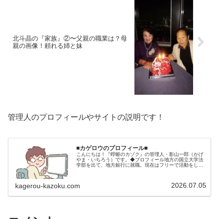
北斗晶の『家族』②〜父親の職業は？母
親の画像！頼れる姉と妹
管理人のプロフィールやサイトの説明です！
■カゲロウのプロフィール■
こんにちは！『蜉蝣のカゾク』の管理人・影山一郎（かげ
やま・いちろう）です。◆プロフィール地方の国立大学法
学部を出て、地方銀行に就職。現在はフリーで活動をして
います。 2009年12月2日 宅建士試験合格（合格率
15.85％） 2012年1月…
2026.07.05
kagerou-kazoku.com