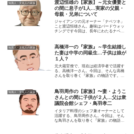
渡辺恒雄の【家族】～元女優妻と
知識人・文化人の家族
の間に息子が1人…実家の父親・
母親・兄弟について
ジャイアンツの元オーナー「ナベツネ」
こと渡辺恒雄さん。趣味はバードウォッ
チングです今回は、長年にわたるナベツ
ネさんの活躍を支えた『家族』にスポッ
トを当て、ご紹介します。名 前：渡
辺恒雄（わたなべ・つねお）生年月日：
高橋洋一の『家族』～学生結婚し
知識人・文化人の家族
1926年〈大正15年〉...
た妻は中学の同級生…子供は娘が
１人？
元大蔵官僚で、現在は経済学者で活躍す
る、高橋洋一さん。今回は、そんな高橋
さんを取り巻く『家族』の物語です。
名 前：高橋洋一生年月日：1955年
〈昭和30年〉9月12日出身地 ：東京都豊
島区出身大学：東京大学理学部、経済学
鳥羽周作の【家族】〜妻・ようこ
知識人・文化人の家族
部家族構成：妻、娘...
さんとの間に子供が２人…父は衆
議院会館シェフ・鳥羽孝二
イタリア料理のシェフ兼オーナーとして
活躍する、鳥羽周作さん。今回は、そん
な鳥羽さんを取り巻く『家族』の物語で
す。名 前：鳥羽周作（とば・しゅう
さく）生年月日：1978年〈昭和53年〉5