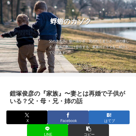
蜉蝣のカゾク
父の大きさ、母の温かさ、兄のたくましさ、姉の優し
さ…家族の数だけ存在する、家族のドラマをご紹介し
ていきます。
鎧塚俊彦の『家族』〜妻とは再婚で子供が
いる？父・母・兄・姉の話
X
Facebook
はてブ
LINE
コピー