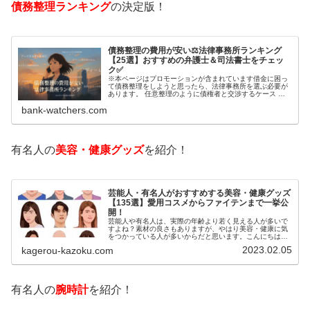
債務整理ランキング
の決定版！
債務整理の費用が安い⚖️法律事務所ランキング
【25選】おすすめの弁護士＆司法書士をチェッ
ク✅
※本ページはプロモーションが含まれています借金に困っ
て債務整理をしようと思ったら、法律事務所を選ぶ必要が
あります。 任意整理のように債権者と交渉するケース 自
己破産のように裁判所が関係するケースいずれも専門家の
bank-watchers.com
知識と経験が必要だからです。で…
有名人の
美容・健康グッズ
を紹介！
芸能人・有名人がおすすめする美容・健康グッズ
【135選】愛用コスメからファイテンまで一挙公
開！
芸能人や有名人は、実際の年齢より若く見える人が多いで
すよね？素材の良さもありますが、やはり美容・健康に気
をつかっている人が多いからだと思います。こんにちは！
カゲロウです芸能人たちは、どんな方法で若返りを図って
2023.02.05
kagerou-kazoku.com
いるのでしょうか？今回は、芸能人…
有名人の
腕時計
を紹介！