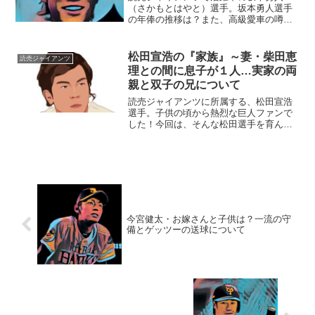
（さかもとはやと）選手。坂本勇人選手
の年俸の推移は？また、高級愛車の噂と
プロ1号満塁ホームランについて迫りま
す。■年俸の推移は？読売ジャイアンツで
活躍中の坂本勇人選手。2008年の年俸
松田宣浩の『家族』～妻・柴田恵
読売ジャイアンツ
は、2550万円でした...
理との間に息子が１人…実家の両
親と双子の兄について
読売ジャイアンツに所属する、松田宣浩
選手。子供の頃から熱烈な巨人ファンで
した！今回は、そんな松田選手を育んだ
『家族』にスポットを当て、ご紹介しま
す。名 前：松田宣浩（まつだ・のぶ
ひろ）生年月日：1983年〈昭和58年〉5
月17日身 長：...
今宮健太・お嫁さんと子供は？一流の守
備とゲッツーの送球について