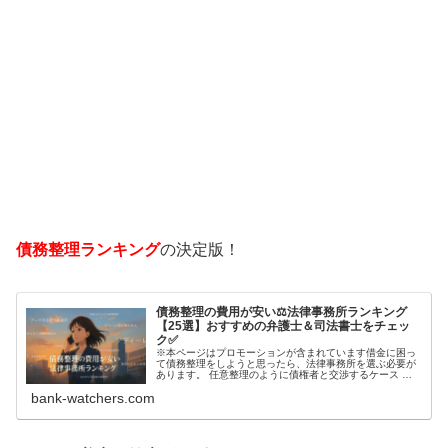
債務整理ランキング
の決定版！
債務整理の費用が安い⚖️法律事務所ランキング
【25選】おすすめの弁護士＆司法書士をチェッ
ク✅
※本ページはプロモーションが含まれています借金に困っ
て債務整理をしようと思ったら、法律事務所を選ぶ必要が
あります。 任意整理のように債権者と交渉するケース 自
己破産のように裁判所が関係するケースいずれも専門家の
bank-watchers.com
知識と経験が必要だからです。で…