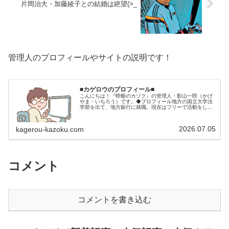
片岡治大・加藤綾子との結婚は絶望(>_
管理人のプロフィールやサイトの説明です！
■カゲロウのプロフィール■
こんにちは！『蜉蝣のカゾク』の管理人・影山一郎（かげ
やま・いちろう）です。◆プロフィール地方の国立大学法
学部を出て、地方銀行に就職。現在はフリーで活動をして
います。 2009年12月2日 宅建士試験合格（合格率
15.85％） 2012年1月…
2026.07.05
kagerou-kazoku.com
コメント
コメントを書き込む