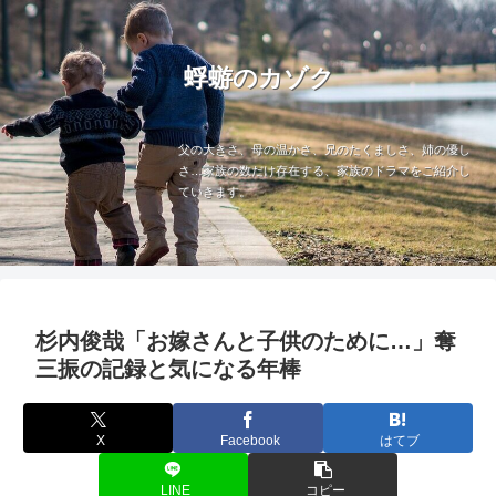
蜉蝣のカゾク
父の大きさ、母の温かさ、兄のたくましさ、姉の優し
さ…家族の数だけ存在する、家族のドラマをご紹介し
ていきます。
杉内俊哉「お嫁さんと子供のために…」奪
三振の記録と気になる年棒
X
Facebook
はてブ
LINE
コピー