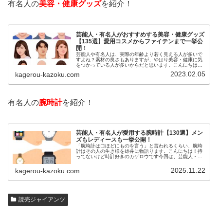
有名人の
美容・健康グッズ
を紹介！
芸能人・有名人がおすすめする美容・健康グッズ
【135選】愛用コスメからファイテンまで一挙公
開！
芸能人や有名人は、実際の年齢より若く見える人が多いで
すよね？素材の良さもありますが、やはり美容・健康に気
をつかっている人が多いからだと思います。こんにちは！
カゲロウです芸能人たちは、どんな方法で若返りを図って
2023.02.05
kagerou-kazoku.com
いるのでしょうか？今回は、芸能人…
有名人の
腕時計
を紹介！
芸能人・有名人が愛用する腕時計【130選】メン
ズもレディースも一挙公開！
「腕時計は口ほどにものを言う」と言われるくらい、腕時
計はその人の生き様を雄弁に物語ります。こんにちは！持
ってないけど時計好きのカゲロウです今回は、芸能人・有
名人の腕時計をご紹介し、その人となりに思いを寄せたい
と思います。見たいページをクリッ…
2025.11.22
kagerou-kazoku.com
読売ジャイアンツ