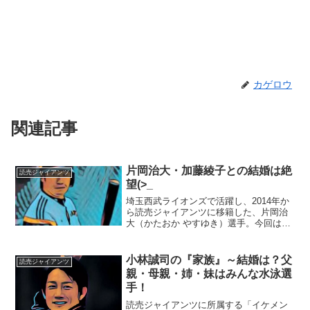
カゲロウ
関連記事
片岡治大・加藤綾子との結婚は絶
読売ジャイアンツ
望(>_
埼玉西武ライオンズで活躍し、2014年か
ら読売ジャイアンツに移籍した、片岡治
大（かたおか やすゆき）選手。今回は、
片岡選手の私生活や横顔に迫りたいと思
います！■加藤綾子アナとの結婚は絶望？
30代も半ばに差し掛かろうとしている片
小林誠司の『家族』～結婚は？父
読売ジャイアンツ
岡治大選手。2...
親・母親・姉・妹はみんな水泳選
手！
読売ジャイアンツに所属する「イケメン