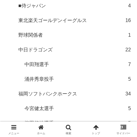
■侍ジャパン
4
東北楽天ゴールデンイーグルス
16
野球関係者
1
中日ドラゴンズ
22
中田翔選手
7
涌井秀章投手
5
福岡ソフトバンクホークス
34
今宮健太選手
5
柳田悠岐選手
5
メニュー
ホーム
検索
トップ
サイドバー