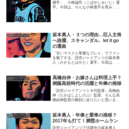
捕手」、小林誠司（こばやしせいじ）選
手。今回は、そんな小林選手を育み、支
えてくれた『家族』にスポットを当て、
ご紹介します。◆実家は大阪府堺市小林
選手の実家は、大阪府堺市。堺市立新檜
尾台（しんひのおだい）小...
坂本勇人・３つの理由…巨人主将
読売ジャイアンツ
へ抜擢、スキャンダル、let it go
の選曲
「甘いマスクと華麗なプレイ」でファン
を魅了する。読売ジャイアンツの坂本勇
人（さかもとはやと）選手。今回は、坂
本勇人選手の人柄を中心にグッグッっと
素顔に迫りたいと思います。■巨人の主将
に抜擢された理由は？第１９代読売ジャ
高橋由伸・お嫁さんは料理上手？
読売ジャイアンツ
イアンツ主将に坂本勇人...
桐蔭高校時代の活躍と年棒の推移
「読売ジャイアンツ１８代監督」高橋由
伸（たかはしよしのぶ）監督。そんな高
橋由伸監督の横顔に迫りたいと思いま
す。■高橋由伸監督・お嫁さんの料理は上
手？高橋由伸監督のお嫁さんは、日本テ
レビの元アナウンサー、小野寺麻衣さん
坂本勇人・年俸と愛車の推移？
読売ジャイアンツ
です。麻衣さんは日本テレ...
2017年も打て！満塁ホームラン
読売ジャイアンツで活躍中の坂本勇人