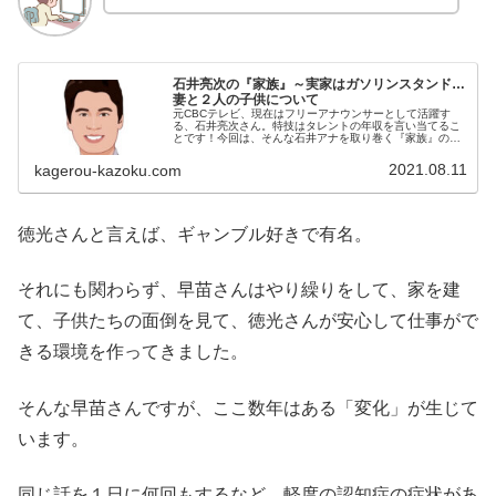
石井亮次の『家族』～実家はガソリンスタンド…
妻と２人の子供について
元CBCテレビ、現在はフリーアナウンサーとして活躍す
る、石井亮次さん。特技はタレントの年収を言い当てるこ
とです！今回は、そんな石井アナを取り巻く『家族』の物
語です。【プロフィール】名前：石井亮次（いしい・りょ
うじ）生年月日：1977年〈昭和...
2021.08.11
kagerou-kazoku.com
徳光さんと言えば、ギャンブル好きで有名。
それにも関わらず、早苗さんはやり繰りをして、家を建
て、子供たちの面倒を見て、徳光さんが安心して仕事がで
きる環境を作ってきました。
そんな早苗さんですが、ここ数年はある「変化」が生じて
います。
同じ話を１日に何回もするなど、軽度の認知症の症状があ