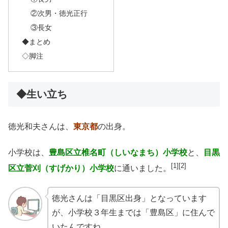
②次男・徳光正行
③長女
◆まとめ
◇脚注
◆生い立ち
徳光和夫さんは、
東京都
の出身。
小学校は、
豊島区立椎名町（しいなまち）小学校
と、
目黒
[1][2]
区立菅刈（すげかり）小学校
に通いました。
徳光さんは「目黒区出身」となっています
が、小学校３年生までは「豊島区」に住んで
いたんですね