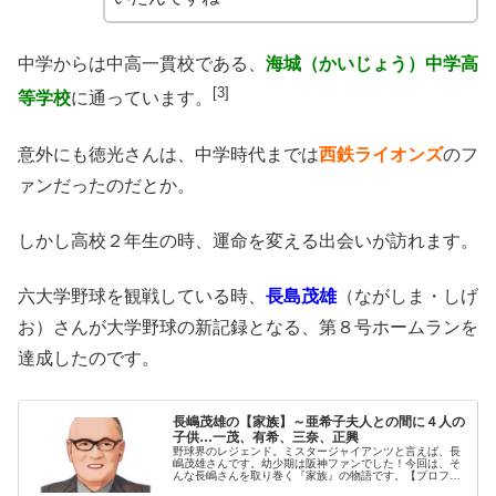
中学からは中高一貫校である、
海城（かいじょう）中学高
[3]
等学校
に通っています。
意外にも徳光さんは、中学時代までは
西鉄ライオンズ
のフ
ァンだったのだとか。
しかし高校２年生の時、運命を変える出会いが訪れます。
六大学野球を観戦している時、
長島茂雄
（ながしま・しげ
お）さんが大学野球の新記録となる、第８号ホームランを
達成したのです。
長嶋茂雄の【家族】～亜希子夫人との間に４人の
子供…一茂、有希、三奈、正興
野球界のレジェンド。ミスタージャイアンツと言えば、長
嶋茂雄さんです。幼少期は阪神ファンでした！今回は、そ
んな長嶋さんを取り巻く『家族』の物語です。【プロフィ
ール】名 前：長嶋茂雄（ながしま・しげお）生年月