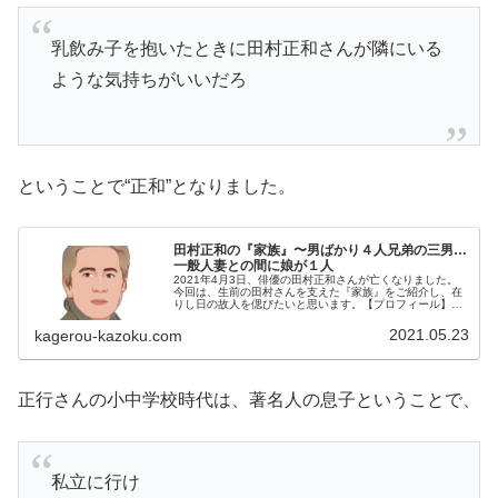
乳飲み子を抱いたときに田村正和さんが隣にいる
ような気持ちがいいだろ
ということで“正和”となりました。
田村正和の『家族』〜男ばかり４人兄弟の三男…
一般人妻との間に娘が１人
2021年4月3日、俳優の田村正和さんが亡くなりました。
今回は、生前の田村さんを支えた『家族』をご紹介し、在
りし日の故人を偲びたいと思います。【プロフィール】名
前：田村正和生年月日：1943年〈昭和18年〉8月1日身
長：172cm血液型：A...
2021.05.23
kagerou-kazoku.com
正行さんの小中学校時代は、著名人の息子ということで、
私立に行け