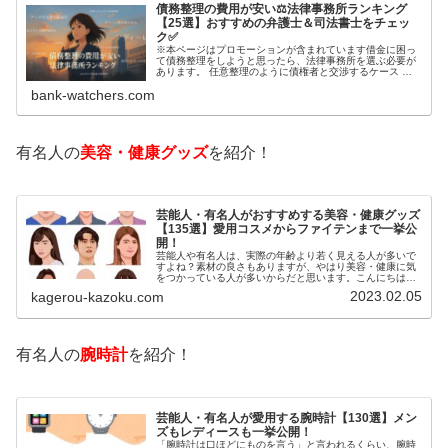
債務整理の費用が安い⚖️法律事務所ランキング
【25選】おすすめの弁護士＆司法書士をチェッ
ク✅
※本ページはプロモーションが含まれています借金に困っ
て債務整理をしようと思ったら、法律事務所を選ぶ必要が
あります。 任意整理のように債権者と交渉するケース 自
己破産のように裁判所が関係するケースいずれも専門家の
bank-watchers.com
知識と経験が必要だからです。で…
有名人の
美容・健康グッズ
を紹介！
芸能人・有名人がおすすめする美容・健康グッズ
【135選】愛用コスメからファイテンまで一挙公
開！
芸能人や有名人は、実際の年齢より若く見える人が多いで
すよね？素材の良さもありますが、やはり美容・健康に気
をつかっている人が多いからだと思います。こんにちは！
カゲロウです芸能人たちは、どんな方法で若返りを図って
2023.02.05
kagerou-kazoku.com
いるのでしょうか？今回は、芸能人…
有名人の
腕時計
を紹介！
芸能人・有名人が愛用する腕時計【130選】メン
ズもレディースも一挙公開！
「腕時計は口ほどにものを言う」と言われるくらい、腕時