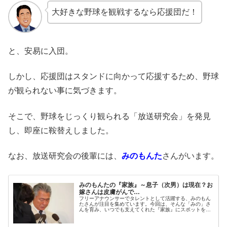
大好きな野球を観戦するなら応援団だ！
と、安易に入団。
しかし、応援団はスタンドに向かって応援するため、野球
が観られない事に気づきます。
そこで、野球をじっくり観られる「放送研究会」を発見
し、即座に鞍替えしました。
なお、放送研究会の後輩には、
みのもんた
さんがいます。
みのもんたの『家族』～息子（次男）は現在？お
嫁さんは皮膚がんで…
フリーアナウンサーでタレントとして活躍する、みのもん
たさんが注目を集めています。今回は、そんな「みの」さ
んを育み、いつでも支えてくれた『家族』にスポットを当
て、ご紹介します。◆実家・父親の職業は？みのもんたさ
んの父親の名前は、御法川正男（み...