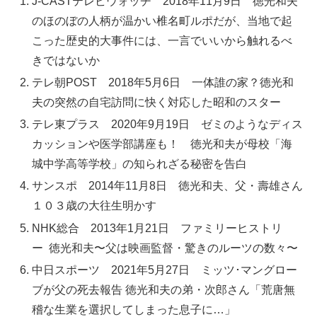
J-CASTテレビウォッチ 2018年11月9日 徳光和夫
のほのぼの人柄が温かい椎名町ルポだが、当地で起
こった歴史的大事件には、一言でいいから触れるべ
きではないか
テレ朝POST 2018年5月6日 一体誰の家？徳光和
夫の突然の自宅訪問に快く対応した昭和のスター
テレ東プラス 2020年9月19日 ゼミのようなディス
カッションや医学部講座も！ 徳光和夫が母校「海
城中学高等学校」の知られざる秘密を告白
サンスポ 2014年11月8日 徳光和夫、父・壽雄さん
１０３歳の大往生明かす
NHK総合 2013年1月21日 ファミリーヒストリ
ー 徳光和夫〜父は映画監督・驚きのルーツの数々〜
中日スポーツ 2021年5月27日 ミッツ･マングロー
ブが父の死去報告 徳光和夫の弟・次郎さん「荒唐無
稽な生業を選択してしまった息子に…」