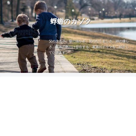
蜉蝣のカゾク
父の大きさ、母の温かさ、兄のたくましさ、姉の優し
さ…家族の数だけ存在する、家族のドラマをご紹介し
ていきます。