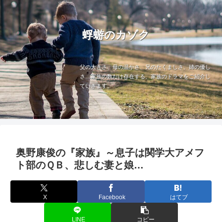
蜉蝣のカゾク
父の大きさ、母の温かさ、兄のたくましさ、姉の優し
さ…家族の数だけ存在する、家族のドラマをご紹介し
ていきます。
奥野康俊の『家族』～息子は関学大アメフ
ト部のＱＢ、悲しむ妻と娘…
X
Facebook
はてブ
LINE
コピー