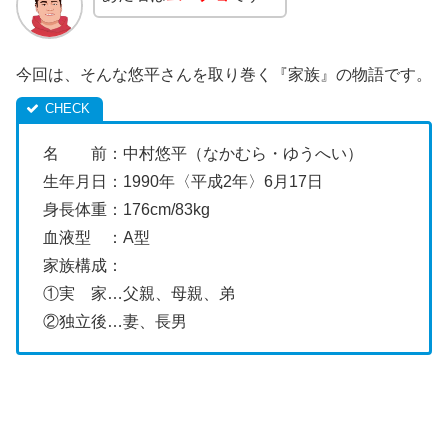
今回は、そんな悠平さんを取り巻く『家族』の物語です。
名 前：中村悠平（なかむら・ゆうへい）
生年月日：1990年〈平成2年〉6月17日
身長体重：176cm/83kg
血液型 ：A型
家族構成：
①実 家…父親、母親、弟
②独立後…妻、長男