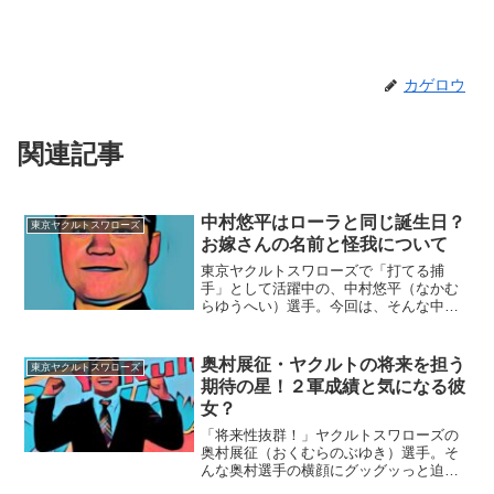
カゲロウ
関連記事
中村悠平はローラと同じ誕生日？
東京ヤクルトスワローズ
お嫁さんの名前と怪我について
東京ヤクルトスワローズで「打てる捕
手」として活躍中の、中村悠平（なかむ
らゆうへい）選手。今回は、そんな中村
選手の横顔をご紹介します。■お嫁さんの
名前は？中村悠平選手のお嫁さんは、長
澤まさみさん似（本人がインタビュー時
奥村展征・ヤクルトの将来を担う
東京ヤクルトスワローズ
にお話していた…）の美人...
期待の星！２軍成績と気になる彼
女？
「将来性抜群！」ヤクルトスワローズの
奥村展征（おくむらのぶゆき）選手。そ
んな奥村選手の横顔にグッグッっと迫り
たいと思います。■ヤクルト入団の経緯奥