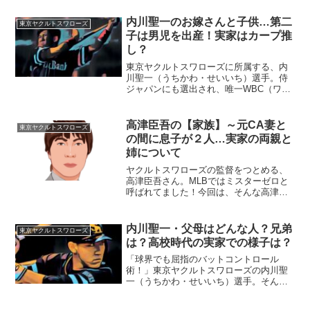
村展征選手は、２０１３年にドラフト４
位で巨人に入団しました。しかし、２０
内川聖一のお嫁さんと子供…第二
東京ヤクルトスワローズ
１５年の年初、ヤクルト...
子は男児を出産！実家はカープ推
し？
東京ヤクルトスワローズに所属する、内
川聖一（うちかわ・せいいち）選手。侍
ジャパンにも選出され、唯一WBC（ワー
ルドベースボールクラシック）に３大会
連続で出場しています。そんな内川聖一
選手の素顔に迫ってみたいと思います。■
高津臣吾の【家族】～元CA妻と
東京ヤクルトスワローズ
内川聖一選手のお嫁さ...
の間に息子が２人…実家の両親と
姉について
ヤクルトスワローズの監督をつとめる、
高津臣吾さん。MLBではミスターゼロと
呼ばれてました！今回は、そんな高津さ
んを取り巻く『家族』の物語です。
名 前：高津臣吾（たかつ・しんご）
生年月日：1968年〈昭和43年〉11月25日
内川聖一・父母はどんな人？兄弟
東京ヤクルトスワローズ
身 長：180...
は？高校時代の実家での様子は？
「球界でも屈指のバットコントロール
術！」東京ヤクルトスワローズの内川聖
一（うちかわ・せいいち）選手。そんな
内川聖一選手の今まで歩んできた人生を
振り返ってみたいと思います。■父母はど