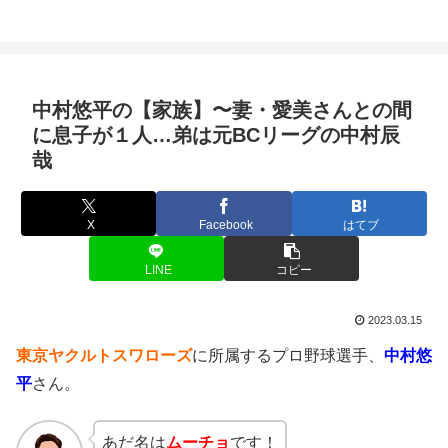
中村悠平の【家族】〜妻・愛美さんとの間
に息子が１人…弟は元BCリーグの中村辰
哉
X
Facebook
はてブ
LINE
コピー
2023.03.15
東京ヤクルトスワローズ
に所属するプロ野球選手、
中村悠
平
さん。
あだ名は
ムーチョ
です！