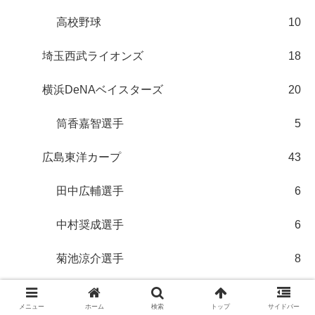
高校野球
10
埼玉西武ライオンズ
18
横浜DeNAベイスターズ
20
筒香嘉智選手
5
広島東洋カープ
43
田中広輔選手
6
中村奨成選手
6
菊池涼介選手
8
野球選手の結婚
5
メニュー
ホーム
検索
トップ
サイドバー