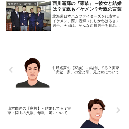
んな人？兄弟はいるの？内川聖一選手
西川遥輝の『家族』～彼女と結婚
東京ヤクルトスワローズ
は、1982年8月4日、大...
は？父親もイケメン？母親の言葉
北海道日本ハムファイターズを代表する
イケメン、西川遥輝（にしかわはるき）
選手。今回は、そんな西川選手を育み、
支えてくれた『家族』にスポットを当
て、ご紹介します。◆実家の父親もイケ
メン？西川遥輝選手の実家は、和歌山県
紀の川市。西川選手はここで...
中野拓夢の【家族】～結婚してる？実家
「虎党一家」の父と母、兄と姉について
山本由伸の【家族】～結婚してる？実
家・岡山の父親、母親、姉について