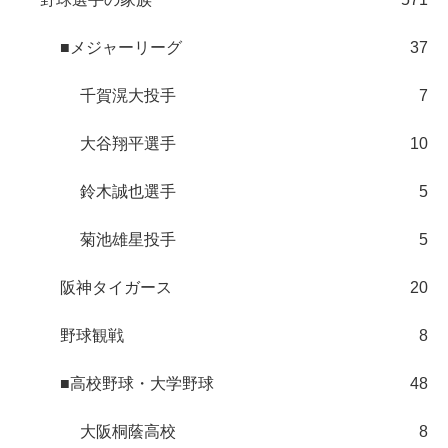
■メジャーリーグ
37
千賀滉大投手
7
大谷翔平選手
10
鈴木誠也選手
5
菊池雄星投手
5
阪神タイガース
20
野球観戦
8
■高校野球・大学野球
48
大阪桐蔭高校
8