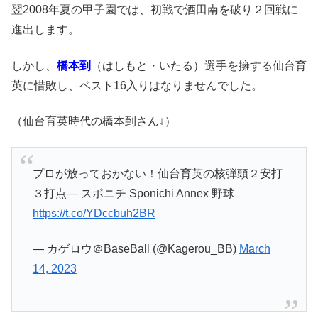
翌2008年夏の甲子園では、初戦で酒田南を破り２回戦に
進出します。
しかし、
橋本到
（はしもと・いたる）選手を擁する仙台育
英に惜敗し、ベスト16入りはなりませんでした。
（仙台育英時代の橋本到さん↓）
プロが放っておかない！仙台育英の核弾頭２安打
３打点― スポニチ Sponichi Annex 野球
https://t.co/YDccbuh2BR
— カゲロウ＠BaseBall (@Kagerou_BB)
March
14, 2023