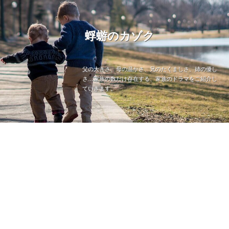
蜉蝣のカゾク
父の大きさ、母の温かさ、兄のたくましさ、姉の優し
さ…家族の数だけ存在する、家族のドラマをご紹介し
ていきます。