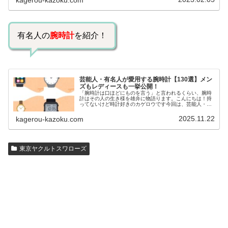
いるのでしょうか？今回は、芸能人…
有名人の
腕時計
を紹介！
芸能人・有名人が愛用する腕時計【130選】メン
ズもレディースも一挙公開！
「腕時計は口ほどにものを言う」と言われるくらい、腕時
計はその人の生き様を雄弁に物語ります。こんにちは！持
ってないけど時計好きのカゲロウです今回は、芸能人・有
名人の腕時計をご紹介し、その人となりに思いを寄せたい
と思います。見たいページをクリッ…
2025.11.22
kagerou-kazoku.com
東京ヤクルトスワローズ