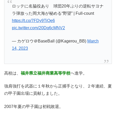
ロッテに名脇役あり 球団20年ぶりの逆転サヨナ
ラ弾放った岡大海が秘める“野望” | Full-count
https://t.co/7FDy9TiQe6
pic.twitter.com/20Dq6cMNV2
— カゲロウ＠BaseBall (@Kagerou_BB)
March
14, 2023
高校は、
福井県立福井商業高等学校
へ進学。
強肩強打を武器に１年秋から正捕手となり、２年連続、夏
の甲子園出場に貢献しました。
2007年夏の甲子園は初戦敗退。