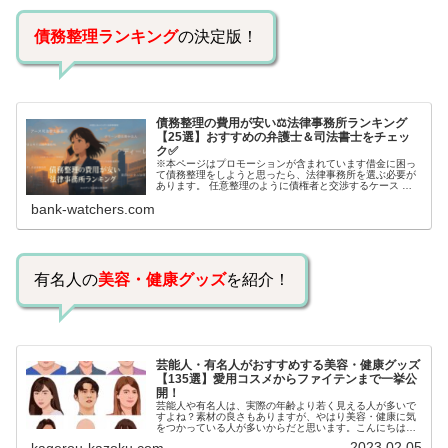
債務整理ランキング
の決定版！
債務整理の費用が安い⚖️法律事務所ランキング
【25選】おすすめの弁護士＆司法書士をチェッ
ク✅
※本ページはプロモーションが含まれています借金に困っ
て債務整理をしようと思ったら、法律事務所を選ぶ必要が
あります。 任意整理のように債権者と交渉するケース 自
己破産のように裁判所が関係するケースいずれも専門家の
bank-watchers.com
知識と経験が必要だからです。で…
有名人の
美容・健康グッズ
を紹介！
芸能人・有名人がおすすめする美容・健康グッズ
【135選】愛用コスメからファイテンまで一挙公
開！
芸能人や有名人は、実際の年齢より若く見える人が多いで
すよね？素材の良さもありますが、やはり美容・健康に気
をつかっている人が多いからだと思います。こんにちは！
カゲロウです芸能人たちは、どんな方法で若返りを図って
2023.02.05
kagerou-kazoku.com