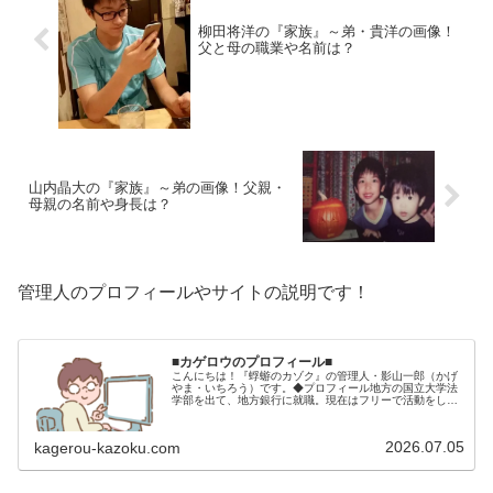
柳田将洋の『家族』～弟・貴洋の画像！
父と母の職業や名前は？
山内晶大の『家族』～弟の画像！父親・
母親の名前や身長は？
管理人のプロフィールやサイトの説明です！
■カゲロウのプロフィール■
こんにちは！『蜉蝣のカゾク』の管理人・影山一郎（かげ
やま・いちろう）です。◆プロフィール地方の国立大学法
学部を出て、地方銀行に就職。現在はフリーで活動をして
います。 2009年12月2日 宅建士試験合格（合格率
15.85％） 2012年1月…
2026.07.05
kagerou-kazoku.com