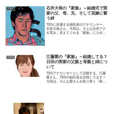
月3日身長：154 cm血液型：AB型出身
地：三重県◆実家は資産家一族田村真子
石井大裕の『家族』～結婚式で実
ＴＢＳ
さんは、三...
家の父、母、兄、そして花嫁に誓
う絆
TBSに所属する個性派のアナウンサー、
石井大裕さん。今回は、そんな石井アナ
を育み、支えてくれる『家族』にスポッ
トを当て、ご紹介します。名前：石井大
裕（いしい・ともひろ）生年月日：1985
年6月5日年齢：31歳（2017年3月現在）
身長：18...
江藤愛の『家族』～結婚してる？
ＴＢＳ
日田の実家の父親と母親と姉につ
いて
TBSアナウンサーとして活躍する、江藤
愛さん。TBSの副社長を目指してます！
今回は、そんな愛さんを取り巻く『家
族』の物語です。名 前：江藤愛（え
とう・あい）生年月日：1985年〈昭和60
年〉11月14日身 長：157cm血液
型 ：AB型...