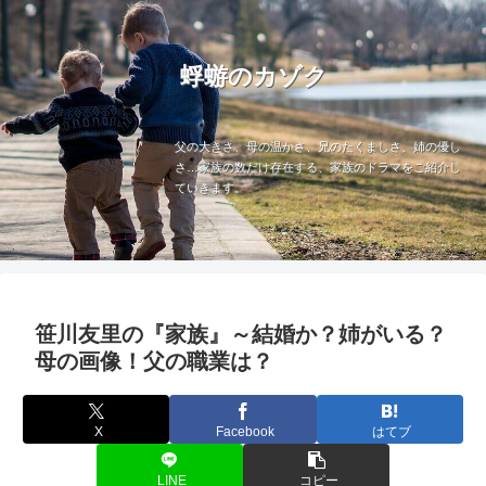
蜉蝣のカゾク
父の大きさ、母の温かさ、兄のたくましさ、姉の優し
さ…家族の数だけ存在する、家族のドラマをご紹介し
ていきます。
笹川友里の『家族』～結婚か？姉がいる？
母の画像！父の職業は？
X
Facebook
はてブ
LINE
コピー