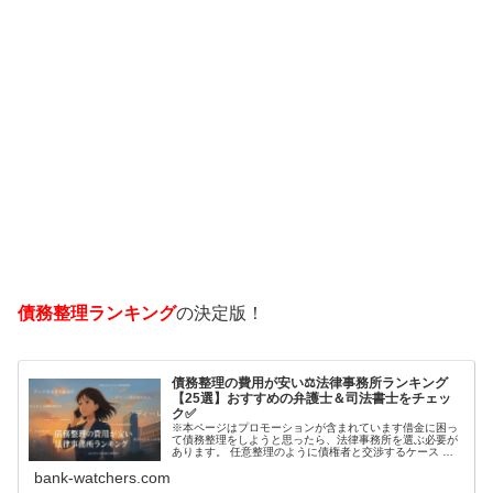
債務整理ランキング
の決定版！
債務整理の費用が安い⚖️法律事務所ランキング
【25選】おすすめの弁護士＆司法書士をチェッ
ク✅
※本ページはプロモーションが含まれています借金に困っ
て債務整理をしようと思ったら、法律事務所を選ぶ必要が
あります。 任意整理のように債権者と交渉するケース 自
己破産のように裁判所が関係するケースいずれも専門家の
bank-watchers.com
知識と経験が必要だからです。で…