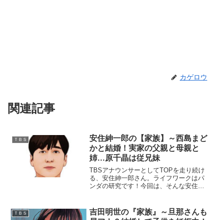
カゲロウ
関連記事
安住紳一郎の【家族】～西島まど
ＴＢＳ
かと結婚！実家の父親と母親と
姉…原千晶は従兄妹
TBSアナウンサーとしてTOPを走り続け
る、安住紳一郎さん。ライフワークはパ
ンダの研究です！今回は、そんな安住さ
んを取り巻く『家族』の物語です。
名 前：安住紳一郎（あずみ・しんい
ちろう）生年月日：1973年〈昭和48年〉
吉田明世の『家族』～旦那さんも
ＴＢＳ
8月3日身長体重：...