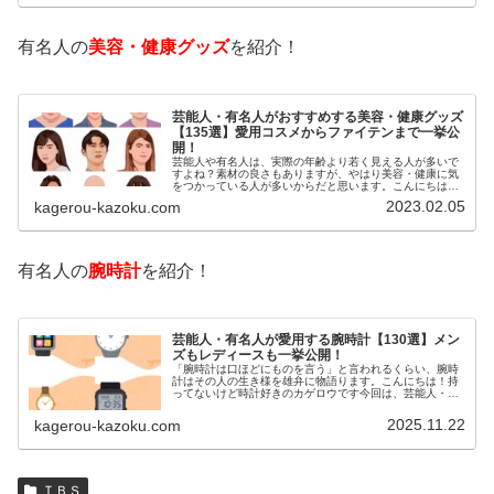
有名人の
美容・健康グッズ
を紹介！
芸能人・有名人がおすすめする美容・健康グッズ
【135選】愛用コスメからファイテンまで一挙公
開！
芸能人や有名人は、実際の年齢より若く見える人が多いで
すよね？素材の良さもありますが、やはり美容・健康に気
をつかっている人が多いからだと思います。こんにちは！
カゲロウです芸能人たちは、どんな方法で若返りを図って
2023.02.05
kagerou-kazoku.com
いるのでしょうか？今回は、芸能人…
有名人の
腕時計
を紹介！
芸能人・有名人が愛用する腕時計【130選】メン
ズもレディースも一挙公開！
「腕時計は口ほどにものを言う」と言われるくらい、腕時
計はその人の生き様を雄弁に物語ります。こんにちは！持
ってないけど時計好きのカゲロウです今回は、芸能人・有
名人の腕時計をご紹介し、その人となりに思いを寄せたい
と思います。見たいページをクリッ…
2025.11.22
kagerou-kazoku.com
ＴＢＳ