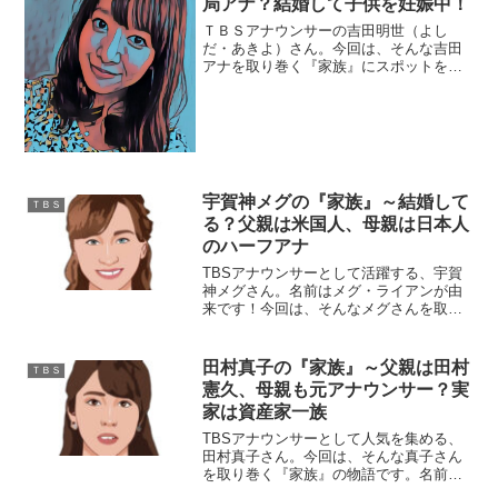
局アナ？結婚して子供を妊娠中！
ＴＢＳアナウンサーの吉田明世（よし
だ・あきよ）さん。今回は、そんな吉田
アナを取り巻く『家族』にスポットを当
て、ご紹介します。◆旦那さんも局ア
ナ？吉田明世アナウンサーは、２０１６
年１０月２７日に結婚しています。同僚
との不倫など世間を騒がせる女...
宇賀神メグの『家族』～結婚して
ＴＢＳ
る？父親は米国人、母親は日本人
のハーフアナ
TBSアナウンサーとして活躍する、宇賀
神メグさん。名前はメグ・ライアンが由
来です！今回は、そんなメグさんを取り
巻く『家族』の物語です。名前：宇賀神
メグ生年月日：1995年〈平成7年〉12月
28日身長：165cm血液型：O型出身大
田村真子の『家族』～父親は田村
ＴＢＳ
学：法政大学...
憲久、母親も元アナウンサー？実
家は資産家一族
TBSアナウンサーとして人気を集める、
田村真子さん。今回は、そんな真子さん
を取り巻く『家族』の物語です。名前：
田村真子生年月日：1996年〈平成8年〉2