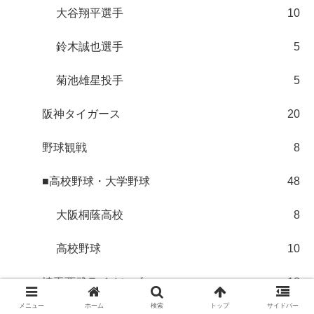
大谷翔平選手
10
鈴木誠也選手
5
菊池雄星投手
5
阪神タイガース
20
野球観戦
8
■高校野球・大学野球
48
大阪桐蔭高校
8
高校野球
10
埼玉西武ライオンズ
18
メニュー
ホーム
検索
トップ
サイドバー