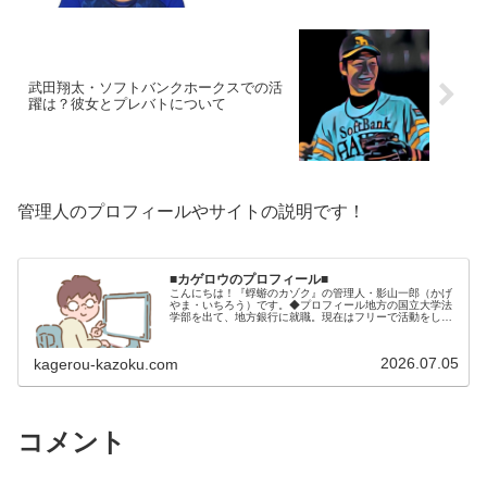
武田翔太・ソフトバンクホークスでの活
躍は？彼女とプレバトについて
管理人のプロフィールやサイトの説明です！
■カゲロウのプロフィール■
こんにちは！『蜉蝣のカゾク』の管理人・影山一郎（かげ
やま・いちろう）です。◆プロフィール地方の国立大学法
学部を出て、地方銀行に就職。現在はフリーで活動をして
います。 2009年12月2日 宅建士試験合格（合格率
15.85％） 2012年1月…
2026.07.05
kagerou-kazoku.com
コメント