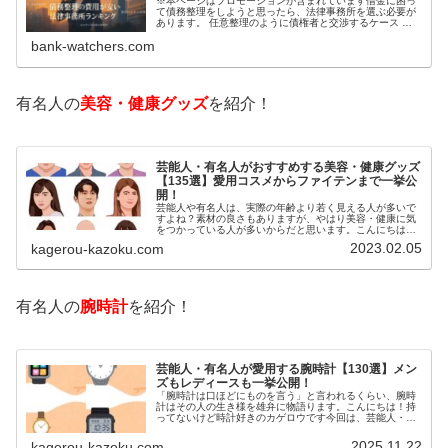
※本ページはプロモーションが含まれています借金に困っ
て債務整理をしようと思ったら、法律事務所を選ぶ必要が
あります。 任意整理のように債権者と交渉するケース 自
己破産のように裁判所が関係するケースいずれも専門家の
bank-watchers.com
知識と経験が必要だからです。で…
有名人の
美容・健康グッズ
を紹介！
芸能人・有名人がおすすめする美容・健康グッズ
【135選】愛用コスメからファイテンまで一挙公
開！
芸能人や有名人は、実際の年齢より若く見える人が多いで
すよね？素材の良さもありますが、やはり美容・健康に気
をつかっている人が多いからだと思います。こんにちは！
カゲロウです芸能人たちは、どんな方法で若返りを図って
2023.02.05
kagerou-kazoku.com
いるのでしょうか？今回は、芸能人…
有名人の
腕時計
を紹介！
芸能人・有名人が愛用する腕時計【130選】メン
ズもレディースも一挙公開！
「腕時計は口ほどにものを言う」と言われるくらい、腕時
計はその人の生き様を雄弁に物語ります。こんにちは！持
ってないけど時計好きのカゲロウです今回は、芸能人・有
名人の腕時計をご紹介し、その人となりに思いを寄せたい
と思います。見たいページをクリッ…
2025.11.22
kagerou-kazoku.com