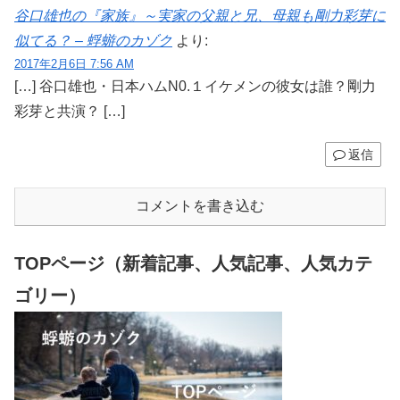
谷口雄也の『家族』～実家の父親と兄、母親も剛力彩芽に
似てる？ – 蜉蝣のカゾク
より:
2017年2月6日 7:56 AM
[…] 谷口雄也・日本ハムN0.１イケメンの彼女は誰？剛力
彩芽と共演？ […]
返信
コメントを書き込む
TOPページ（新着記事、人気記事、人気カテ
ゴリー）