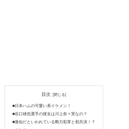
目次
■日本ハムの可愛い系イケメン！
■谷口雄也選手の彼女は川上奈々実なの？
■激似だといわれている剛力彩芽と初共演！？