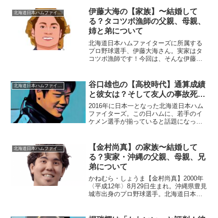
刀流に挑戦？日本ハムファイターズ栗山
監督が、大谷翔平選手に続く、二刀流候
伊藤大海の【家族】〜結婚して
北海道日本ハムファイターズ
補として上原健太選手の...
る？タコツボ漁師の父親、母親、
姉と弟について
北海道日本ハムファイターズに所属する
プロ野球選手、伊藤大海さん。実家はタ
コツボ漁師です！今回は、そんな伊藤さ
んを取り巻く『家族』の物語です。
本 名：伊藤大海（いとう・ひろみ）
生年月日：1997年〈平成9年〉8月31日身
谷口雄也の【高校時代】通算成績
北海道日本ハムファイターズ
長体重：176cm/...
と彼女は？そして友人の事故死…
2016年に日本一となった北海道日本ハム
ファイターズ。この日ハムに、若手のイ
ケメン選手が揃っていると話題になって
います。二刀流で大活躍の大谷翔平選
手、日本シリーズで歴史的なサヨナラ満
塁ホームランを放った西川遥輝選手、彼
【金村尚真】の家族〜結婚して
北海道日本ハムファイターズ
氏にしたいプロ野球選手...
る？実家・沖縄の父親、母親、兄
弟について
かねむら・しょうま【金村尚真】2000年
〈平成12年〉8月29日生まれ。沖縄県豊見
城市出身のプロ野球選手。北海道日本ハ
ムファイターズ所属。❶父親父親も祖父
も野球をやっており、自然の流れで野球
を始めた。❷母親日ハム寮へ入寮する際