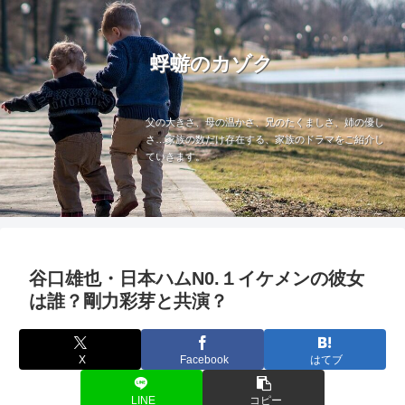
蜉蝣のカゾク
父の大きさ、母の温かさ、兄のたくましさ、姉の優し
さ…家族の数だけ存在する、家族のドラマをご紹介し
ていきます。
谷口雄也・日本ハムN0.１イケメンの彼女
は誰？剛力彩芽と共演？
X
Facebook
はてブ
LINE
コピー