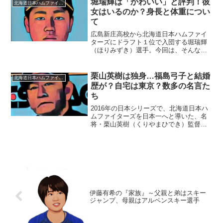
堀瑞輝は「かわいい」と評判！彼
北海道日本ハムファイターズ
には、母親お手...
女はいるのか？身長と体重につい
て
広島新庄高校から北海道日本ハムファイ
ターズにドラフト１位で入団する堀瑞輝
（ほりみずき）選手。今回は、そんな堀
選手の「かわいい？」噂や彼女、身長、
体重などについて迫ります。■彼女はいる
のか？堀瑞輝選手の彼女に関する情報で
栗山英樹は独身…福島弓子と結婚
北海道日本ハムファイターズ
すが、結論としてありま...
歴が？自宅は東京？数多の名言た
ち
2016年の日本シリーズで、北海道日本ハ
ムファイターズを日本一へと導いた、名
将・栗山英樹（くりやまひでき）監督。
栗山監督は独身ということですが、結婚
歴はあるのでしょうか？また、栗山監督
の自宅や名言についても迫りたいと思い
ます。■独身…福島弓...
伊藤有希の『家族』～父親と弟はスキー
ジャンプ、母親はアルペンスキー選手