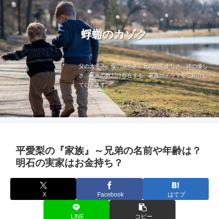
蜉蝣のカゾク
父の大きさ、母の温かさ、兄のたくましさ、姉の優し
さ…家族の数だけ存在する、家族のドラマをご紹介し
ていきます。
平愛梨の『家族』～兄弟の名前や年齢は？
明石の実家はお金持ち？
X
Facebook
はてブ
LINE
コピー