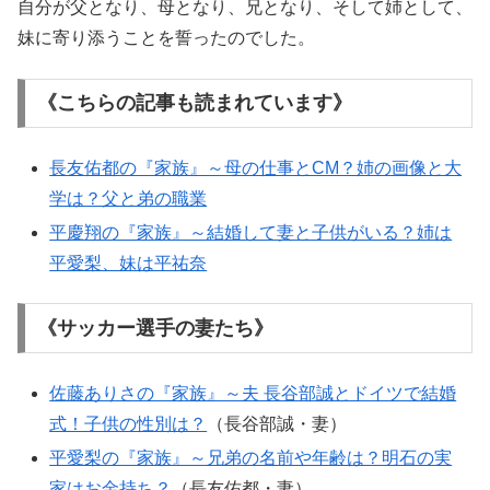
自分が父となり、母となり、兄となり、そして姉として、
妹に寄り添うことを誓ったのでした。
《こちらの記事も読まれています》
長友佑都の『家族』～母の仕事とCM？姉の画像と大
学は？父と弟の職業
平慶翔の『家族』～結婚して妻と子供がいる？姉は
平愛梨、妹は平祐奈
《サッカー選手の妻たち》
佐藤ありさの『家族』～夫 長谷部誠とドイツで結婚
式！子供の性別は？
（長谷部誠・妻）
平愛梨の『家族』～兄弟の名前や年齢は？明石の実
家はお金持ち？
（長友佑都・妻）