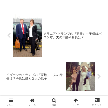
前：戸田恵梨香（とだ・えりか）生年月
日：1988年〈昭和63年〉8月17日身長：
163cm血液型...
メラニア･トランプの『家族』～子供はバ
ロン君、夫の年齢や身長は？
イヴァンカトランプの『家族』～夫の身
長は？子供は娘と２人の息子
管理人のプロフィールやサイトの説明です！
メニュー
ホーム
検索
トップ
サイドバー