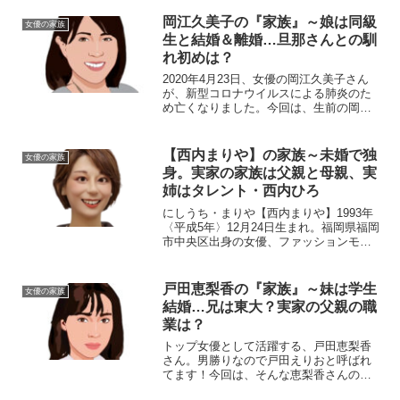
広末涼子（ひろすえ・りょうこ）生年月
日：1980年〈昭和55年〉7月18日身
岡江久美子の『家族』～娘は同級
女優の家族
長：161cm血...
生と結婚＆離婚…旦那さんとの馴
れ初めは？
2020年4月23日、女優の岡江久美子さん
が、新型コロナウイルスによる肺炎のた
め亡くなりました。今回は、生前の岡江
さんを支えた家族をご紹介し、在りし日
の故人を偲びたいと思います。【プロフ
ィール】名前：岡江久美子（おかえ・く
【西内まりや】の家族～未婚で独
女優の家族
みこ）生年月日：1...
身。実家の家族は父親と母親、実
姉はタレント・西内ひろ
にしうち・まりや【西内まりや】1993年
〈平成5年〉12月24日生まれ。福岡県福岡
市中央区出身の女優、ファッションモデ
ル、タレント。❶父親2016年6月19日放
送のTOKYO FM『西内まりや「for
You...」supported by...
戸田恵梨香の『家族』～妹は学生
女優の家族
結婚…兄は東大？実家の父親の職
業は？
トップ女優として活躍する、戸田恵梨香
さん。男勝りなので戸田えりおと呼ばれ
てます！今回は、そんな恵梨香さんの温
かい『家族』をご紹介していきます。名