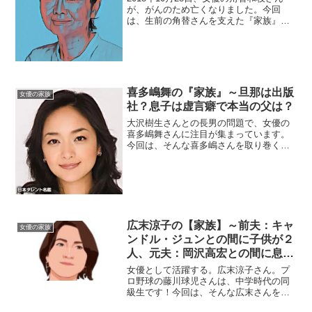
が、がんのため亡くなりました。今回
は、生前の角替さんを支えた『家族』を
ご紹介し、在りし日の故人を偲びたいと
思います。【本人プロフィール】名前：
角替和枝（つのがえ・かずえ）生年月
日：1954年10月2...
喜多嶋舞の『家族』～旦那は出版
女優の家族
社？息子は虚言癖で本当の父は？
大沢樹生さんとの長男の問題で、女優の
喜多嶋舞さんに注目が集まっています。
今回は、そんな喜多嶋さんを取り巻く
『家族』にスポットを当てご紹介しま
す。◆父親は作曲家・喜多嶋修喜多嶋舞
さんのお父さんの名前は、喜多嶋修（お
さむ）さん。1949年生まれ...
広末涼子の【家族】～前夫：キャ
女優の家族
ンドル・ジュンとの間に子供が２
人、元夫：岡沢高宏との間に息子
が１人
女優として活躍する。広末涼子さん。プ
ロ野球の藤川球児さんは、中学時代の同
級生です！今回は、そんな広末さんを取
り巻く『家族』の物語です。名 前：