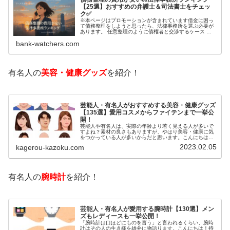
【25選】おすすめの弁護士＆司法書士をチェッ
ク✅
※本ページはプロモーションが含まれています借金に困っ
て債務整理をしようと思ったら、法律事務所を選ぶ必要が
あります。 任意整理のように債権者と交渉するケース 自
己破産のように裁判所が関係するケースいずれも専門家の
bank-watchers.com
知識と経験が必要だからです。で…
有名人の
美容・健康グッズ
を紹介！
芸能人・有名人がおすすめする美容・健康グッズ
【135選】愛用コスメからファイテンまで一挙公
開！
芸能人や有名人は、実際の年齢より若く見える人が多いで
すよね？素材の良さもありますが、やはり美容・健康に気
をつかっている人が多いからだと思います。こんにちは！
カゲロウです芸能人たちは、どんな方法で若返りを図って
2023.02.05
kagerou-kazoku.com
いるのでしょうか？今回は、芸能人…
有名人の
腕時計
を紹介！
芸能人・有名人が愛用する腕時計【130選】メン
ズもレディースも一挙公開！
「腕時計は口ほどにものを言う」と言われるくらい、腕時
計はその人の生き様を雄弁に物語ります。こんにちは！持