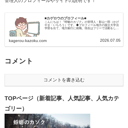
管理人のプロフィールやサイトの説明です！
■カゲロウのプロフィール■
こんにちは！『蜉蝣のカゾク』の管理人・影山一郎（かげ
やま・いちろう）です。◆プロフィール地方の国立大学法
学部を出て、地方銀行に就職。現在はフリーで活動をして
います。 2009年12月2日 宅建士試験合格（合格率
15.85％） 2012年1月…
2026.07.05
kagerou-kazoku.com
コメント
コメントを書き込む
TOPページ（新着記事、人気記事、人気カテ
ゴリー）