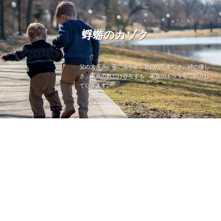
蜉蝣のカゾク
父の大きさ、母の温かさ、兄のたくましさ、姉の優し
さ…家族の数だけ存在する、家族のドラマをご紹介し
ていきます。