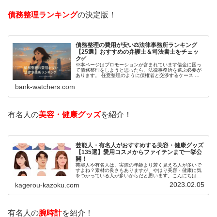
債務整理ランキング
の決定版！
債務整理の費用が安い⚖️法律事務所ランキング
【25選】おすすめの弁護士＆司法書士をチェッ
ク✅
※本ページはプロモーションが含まれています借金に困っ
て債務整理をしようと思ったら、法律事務所を選ぶ必要が
あります。 任意整理のように債権者と交渉するケース 自
己破産のように裁判所が関係するケースいずれも専門家の
bank-watchers.com
知識と経験が必要だからです。で…
有名人の
美容・健康グッズ
を紹介！
芸能人・有名人がおすすめする美容・健康グッズ
【135選】愛用コスメからファイテンまで一挙公
開！
芸能人や有名人は、実際の年齢より若く見える人が多いで
すよね？素材の良さもありますが、やはり美容・健康に気
をつかっている人が多いからだと思います。こんにちは！
カゲロウです芸能人たちは、どんな方法で若返りを図って
2023.02.05
kagerou-kazoku.com
いるのでしょうか？今回は、芸能人…
有名人の
腕時計
を紹介！