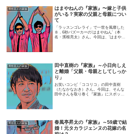
雄太（とうどう・ゆうた）生年月日：
1977年〈昭和52年〉1月25日身長：
はまやねんの『家族』〜嫁と子供
男性芸人の家族
174cm血液型：O型◆...
がいる？実家の父親と母親につい
て
「ラッスンゴレライ」で一世を風靡した
８．6秒バズーカーの‘はまやねん’（本
名・濱根亮太）さん。今回は、‘はまやね
ん’さんを取り巻く『家族』にスポットを
当て、ご紹介します。◆実家は吹田‘はま
やねん’さんの実家は、大阪府吹田市。‘は
まやねん’さ...
田中直樹の『家族』～小日向しえ
男性芸人の家族
と離婚「父親・母親としてしっか
り」
お笑いコンビ「ココリコ」の田中直樹
（たなかなおき）さん。今回は、そんな
田中さんを取り巻く『家族』にスポット
を当て、ご紹介します。◆実家は豊中田
中直樹さんは、大阪府豊中市生まれ。豊
中市立豊島小学校の頃から野球を始め、
豊中市立第四中学校では後に...
春風亭昇太の『家族』～59歳で結
男性芸人の家族
婚！元タカラジェンヌの花嫁の名