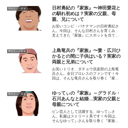
日村勇紀の『家族』〜神田愛花と
男性芸人の家族
の馴れ初めは？実家の父親、母
親、兄について
お笑いコンビ・バナナマンの日村勇紀さ
ん。今回は、そんな日村さんを育くみ、
支えてきた『家族』にスポットを当て、
ご紹介します。名 前：日村勇紀（ひ
むら・ゆうき）生年月日：1972年〈昭和
47年〉5月14日身長体重：172cm/85kg血
上島竜兵の『家族』〜妻・広川ひ
男性芸人の家族
液型 ...
かるとの間に子供はいる？実家の
両親と兄弟について
お笑いトリオ、ダチョウ倶楽部の上島竜
兵さん。全日プロレスのファンです！今
回は、そんな竜兵さんを取り巻く『家
族』の物語です。名 前：上島竜兵
（うえしま・りゅうへい）生年月日：
1961年（昭和36年）1月20日身 長：
ゆってぃの『家族』～グラドル・
男性芸人の家族
162cm血液型 ：A...
石川あんなと結婚…実家の父親と
母親について
ピン芸人として活躍する、ゆってぃさ
ん。私服はストリート系です！今回は、
そんなゆってぃさんを取り巻く『家族』
の物語です。名前：ゆってぃ本名：藤堂