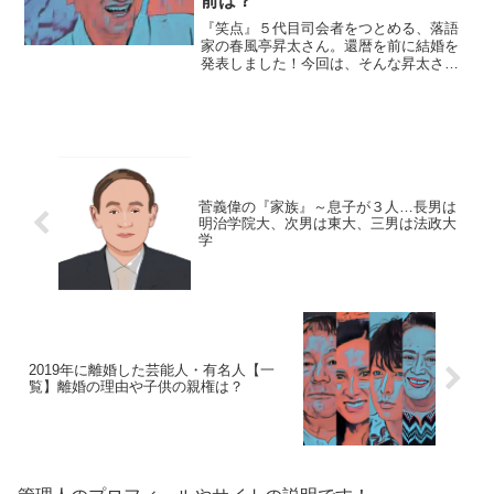
前は？
『笑点』５代目司会者をつとめる、落語
家の春風亭昇太さん。還暦を前に結婚を
発表しました！今回は、そんな昇太さん
のお嫁さんや子供の予定にスポットを当
て、ご紹介します。【本人プロフィー
ル】名前：春風亭 昇太（しゅんぷうて
い・しょうた）本名：田ノ下...
菅義偉の『家族』～息子が３人…長男は
明治学院大、次男は東大、三男は法政大
学
2019年に離婚した芸能人・有名人【一
覧】離婚の理由や子供の親権は？