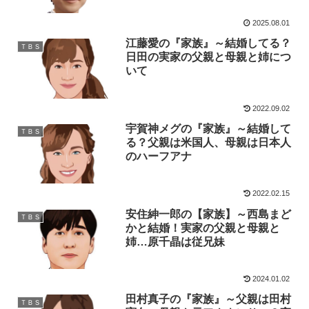
2025.08.01
江藤愛の『家族』～結婚してる？
ＴＢＳ
日田の実家の父親と母親と姉につ
いて
2022.09.02
宇賀神メグの『家族』～結婚して
ＴＢＳ
る？父親は米国人、母親は日本人
のハーフアナ
2022.02.15
安住紳一郎の【家族】～西島まど
ＴＢＳ
かと結婚！実家の父親と母親と
姉…原千晶は従兄妹
2024.01.02
田村真子の『家族』～父親は田村
ＴＢＳ