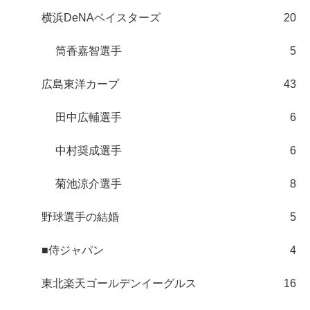
横浜DeNAベイスターズ
20
筒香嘉智選手
5
広島東洋カープ
43
田中広輔選手
6
中村奨成選手
6
菊池涼介選手
8
野球選手の結婚
5
■侍ジャパン
4
東北楽天ゴールデンイーグルス
16