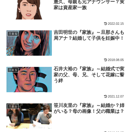
憲久、母親も元アナウンサー？実
家は資産家一族
2022.02.15
吉田明世の『家族』～旦那さんも
ＴＢＳ
局アナ？結婚して子供を妊娠中！
2018.08.05
石井大裕の『家族』～結婚式で実
ＴＢＳ
家の父、母、兄、そして花嫁に誓
う絆
2021.12.07
笹川友里の『家族』～結婚か？姉
ＴＢＳ
がいる？母の画像！父の職業は？