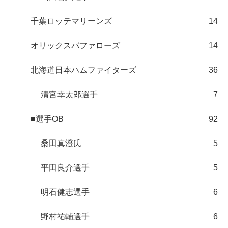
千葉ロッテマリーンズ
14
オリックスバファローズ
14
北海道日本ハムファイターズ
36
清宮幸太郎選手
7
■選手OB
92
桑田真澄氏
5
平田良介選手
5
明石健志選手
6
野村祐輔選手
6