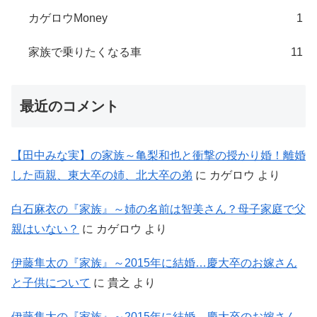
カゲロウMoney
1
家族で乗りたくなる車
11
最近のコメント
【田中みな実】の家族～亀梨和也と衝撃の授かり婚！離婚
した両親、東大卒の姉、北大卒の弟
に
カゲロウ
より
白石麻衣の『家族』～姉の名前は智美さん？母子家庭で父
親はいない？
に
カゲロウ
より
伊藤隼太の『家族』～2015年に結婚…慶大卒のお嫁さん
と子供について
に
貴之
より
伊藤隼太の『家族』～2015年に結婚…慶大卒のお嫁さん