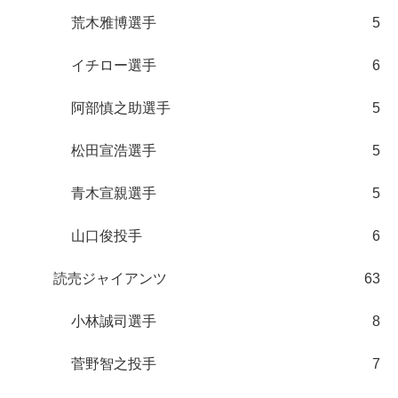
荒木雅博選手
5
イチロー選手
6
阿部慎之助選手
5
松田宣浩選手
5
青木宣親選手
5
山口俊投手
6
読売ジャイアンツ
63
小林誠司選手
8
菅野智之投手
7