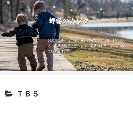
蜉蝣のカゾク
父の大きさ、母の温かさ、兄のたくましさ、姉の優し
さ…家族の数だけ存在する、家族のドラマをご紹介し
ていきます。
ＴＢＳ