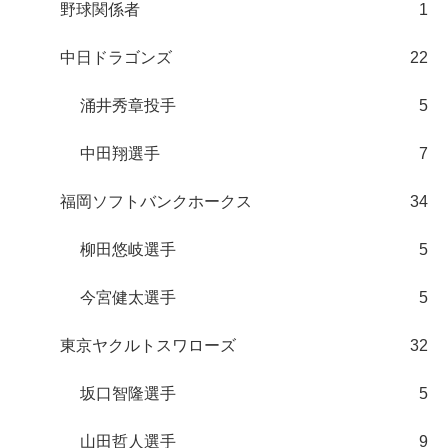
野球関係者
1
中日ドラゴンズ
22
涌井秀章投手
5
中田翔選手
7
福岡ソフトバンクホークス
34
柳田悠岐選手
5
今宮健太選手
5
東京ヤクルトスワローズ
32
坂口智隆選手
5
山田哲人選手
9