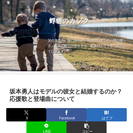
蜉蝣のカゾク
父の大きさ、母の温かさ、兄のたくましさ、姉の優し
さ…家族の数だけ存在する、家族のドラマをご紹介し
ていきます。
坂本勇人はモデルの彼女と結婚するのか？
応援歌と登場曲について
X
Facebook
はてブ
LINE
コピー