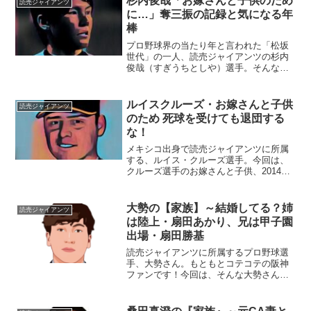
杉内俊哉「お嫁さんと子供のため
読売ジャイアンツ
に…」奪三振の記録と気になる年
棒
プロ野球界の当たり年と言われた「松坂
世代」の一人、読売ジャイアンツの杉内
俊哉（すぎうちとしや）選手。そんな杉
内投手の横顔に迫っていきたいと思いま
す。■お嫁さんってどんな人？子供はいる
の？杉内俊哉選手のお嫁さんは、福岡の
ルイスクルーズ・お嫁さんと子供
読売ジャイアンツ
ホークス情報番組のレポ...
のため 死球を受けても退団する
な！
メキシコ出身で読売ジャイアンツに所属
する、ルイス・クルーズ選手。今回は、
クルーズ選手のお嫁さんと子供、2014年
に受けた死球と、退団の話に迫ります。■
ルイス・クルーズ選手のお嫁さんと子供
助っ人外国人選手のルイス・クルーズ選
大勢の【家族】～結婚してる？姉
読売ジャイアンツ
手。クルーズ選手の...
は陸上・扇田あかり、兄は甲子園
出場・扇田勝基
読売ジャイアンツに所属するプロ野球選
手、大勢さん。もともとコテコテの阪神
ファンです！今回は、そんな大勢さんを
取り巻く『家族』の物語です。本
名：翁田大勢（おうた・たいせい）生年
月日：1999年〈平成11年〉6月29日身長