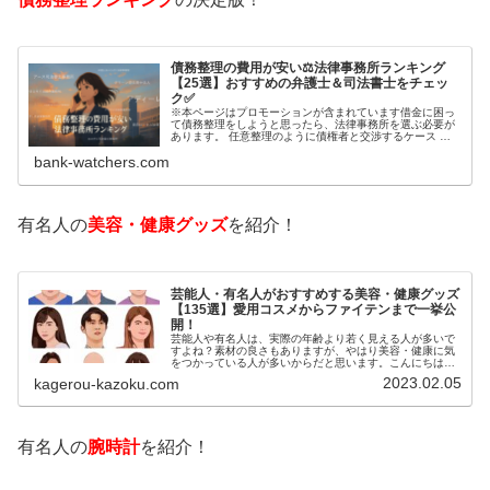
債務整理の費用が安い⚖️法律事務所ランキング
【25選】おすすめの弁護士＆司法書士をチェッ
ク✅
※本ページはプロモーションが含まれています借金に困っ
て債務整理をしようと思ったら、法律事務所を選ぶ必要が
あります。 任意整理のように債権者と交渉するケース 自
己破産のように裁判所が関係するケースいずれも専門家の
bank-watchers.com
知識と経験が必要だからです。で…
有名人の
美容・健康グッズ
を紹介！
芸能人・有名人がおすすめする美容・健康グッズ
【135選】愛用コスメからファイテンまで一挙公
開！
芸能人や有名人は、実際の年齢より若く見える人が多いで
すよね？素材の良さもありますが、やはり美容・健康に気
をつかっている人が多いからだと思います。こんにちは！
カゲロウです芸能人たちは、どんな方法で若返りを図って
2023.02.05
kagerou-kazoku.com
いるのでしょうか？今回は、芸能人…
有名人の
腕時計
を紹介！