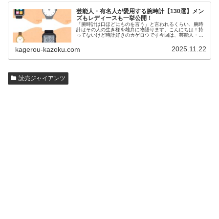
芸能人・有名人が愛用する腕時計【130選】メン
ズもレディースも一挙公開！
「腕時計は口ほどにものを言う」と言われるくらい、腕時
計はその人の生き様を雄弁に物語ります。こんにちは！持
ってないけど時計好きのカゲロウです今回は、芸能人・有
名人の腕時計をご紹介し、その人となりに思いを寄せたい
と思います。見たいページをクリッ…
2025.11.22
kagerou-kazoku.com
読売ジャイアンツ