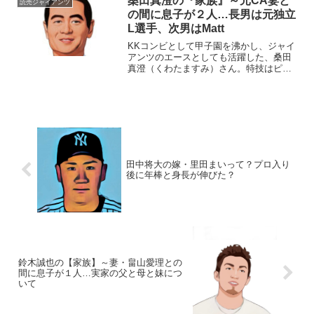
桑田真澄の『家族』～元CA妻と
読売ジャイアンツ
体重：181cm/...
の間に息子が２人…長男は元独立
L選手、次男はMatt
KKコンビとして甲子園を沸かし、ジャイ
アンツのエースとしても活躍した、桑田
真澄（くわたますみ）さん。特技はピア
ノです！今回は、そんな桑田さんを取り
巻く『家族』にスポットを当て、ご紹介
します。名 前：桑田真澄（くわた・
ますみ）生年月日：19...
田中将大の嫁・里田まいって？プロ入り
後に年棒と身長が伸びた？
鈴木誠也の【家族】～妻・畠山愛理との
間に息子が１人…実家の父と母と妹につ
いて