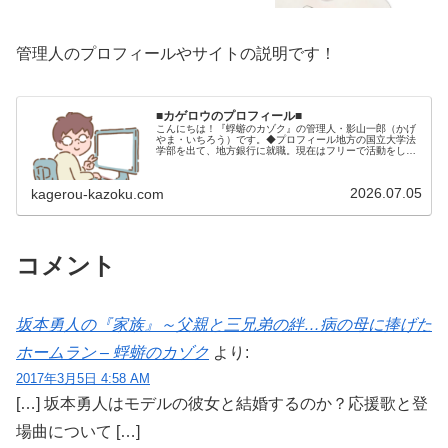
管理人のプロフィールやサイトの説明です！
■カゲロウのプロフィール■
こんにちは！『蜉蝣のカゾク』の管理人・影山一郎（かげ
やま・いちろう）です。◆プロフィール地方の国立大学法
学部を出て、地方銀行に就職。現在はフリーで活動をして
います。 2009年12月2日 宅建士試験合格（合格率
15.85％） 2012年1月…
2026.07.05
kagerou-kazoku.com
コメント
坂本勇人の『家族』～父親と三兄弟の絆…病の母に捧げた
ホームラン – 蜉蝣のカゾク
より:
2017年3月5日 4:58 AM
[…] 坂本勇人はモデルの彼女と結婚するのか？応援歌と登
場曲について […]