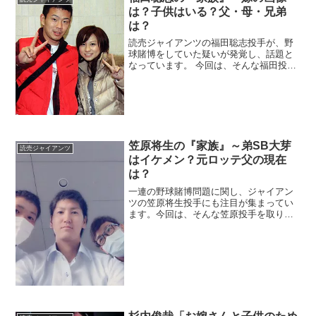
は？子供はいる？父・母・兄弟
は？
読売ジャイアンツの福田聡志投手が、野
球賭博をしていた疑いが発覚し、話題と
なっています。 今回は、そんな福田投手
を取り巻く『家族』を追っていきたいと
思います。◆嫁の画像は？福田聡志投手
のお嫁さんのお名前は、福田（旧姓・町
田）知美さん。 福田投...
笠原将生の『家族』～弟SB大芽
読売ジャイアンツ
はイケメン？元ロッテ父の現在
は？
一連の野球賭博問題に関し、ジャイアン
ツの笠原将生投手にも注目が集まってい
ます。今回は、そんな笠原投手を取り巻
く『家族』にスポットを当てご紹介しま
す。◆弟・ソフトバンクの笠原大芽はイ
ケメン？笠原将生投手の弟は、ソフトバ
ンクホークスの笠原大芽投...