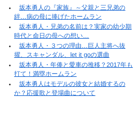
坂本勇人の『家族』～父親と三兄弟の
絆…病の母に捧げたホームラン
坂本勇人・兄弟の名前は？実家の幼少期
時代と命日の母への想い…
坂本勇人・３つの理由…巨人主将へ抜
擢、スキャンダル、let it goの選曲
坂本勇人・年俸と愛車の推移？2017年も
打て！満塁ホームラン
坂本勇人はモデルの彼女と結婚するの
か？応援歌と登場曲について