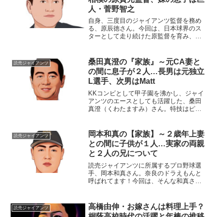
人・菅野智之
自身、三度目のジャイアンツ監督を務め
る、原辰徳さん。今回は、日本球界のス
ターとして走り続けた原監督を育み、支
えてきた『家族』にスポットを当て、ご
紹介します。名 前：原辰徳（はら・
たつのり）生年月日：1958年〈昭和33
桑田真澄の『家族』～元CA妻と
読売ジャイアンツ
年〉7月22日身長体...
の間に息子が２人…長男は元独立
L選手、次男はMatt
KKコンビとして甲子園を沸かし、ジャイ
アンツのエースとしても活躍した、桑田
真澄（くわたますみ）さん。特技はピア
ノです！今回は、そんな桑田さんを取り
巻く『家族』にスポットを当て、ご紹介
します。名 前：桑田真澄（くわた・
岡本和真の【家族】～２歳年上妻
読売ジャイアンツ
ますみ）生年月日：19...
との間に子供が１人…実家の両親
と２人の兄について
読売ジャイアンツに所属するプロ野球選
手、岡本和真さん。奈良のドラえもんと
呼ばれてます！今回は、そんな和真さん
を取り巻く『家族』の物語です。名
前：岡本和真（おかもと・かずま）生年
月日：1996年〈平成8年〉6月30日身長体
高橋由伸・お嫁さんは料理上手？
読売ジャイアンツ
重：186cm/...
桐蔭高校時代の活躍と年棒の推移