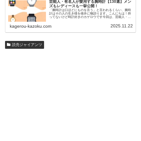
芸能人・有名人が愛用する腕時計【130選】メン
ズもレディースも一挙公開！
「腕時計は口ほどにものを言う」と言われるくらい、腕時
計はその人の生き様を雄弁に物語ります。こんにちは！持
ってないけど時計好きのカゲロウです今回は、芸能人・有
名人の腕時計をご紹介し、その人となりに思いを寄せたい
と思います。見たいページをクリッ…
2025.11.22
kagerou-kazoku.com
読売ジャイアンツ