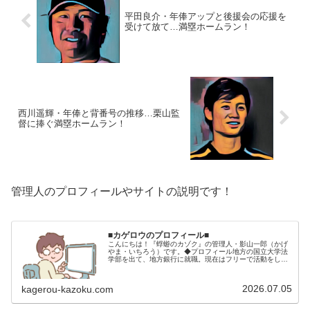
平田良介・年俸アップと後援会の応援を
受けて放て…満塁ホームラン！
西川遥輝・年俸と背番号の推移…栗山監
督に捧ぐ満塁ホームラン！
管理人のプロフィールやサイトの説明です！
■カゲロウのプロフィール■
こんにちは！『蜉蝣のカゾク』の管理人・影山一郎（かげ
やま・いちろう）です。◆プロフィール地方の国立大学法
学部を出て、地方銀行に就職。現在はフリーで活動をして
います。 2009年12月2日 宅建士試験合格（合格率
15.85％） 2012年1月…
2026.07.05
kagerou-kazoku.com