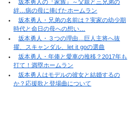
坂本勇人の『家族』～父親と三兄弟の
絆…病の母に捧げたホームラン
坂本勇人・兄弟の名前は？実家の幼少期
時代と命日の母への想い…
坂本勇人・３つの理由…巨人主将へ抜
擢、スキャンダル、let it goの選曲
坂本勇人・年俸と愛車の推移？2017年も
打て！満塁ホームラン
坂本勇人はモデルの彼女と結婚するの
か？応援歌と登場曲について