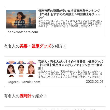
債務整理の費用が安い⚖️法律事務所ランキング
【25選】おすすめの弁護士＆司法書士をチェッ
ク✅
※本ページはプロモーションが含まれています借金に困っ
て債務整理をしようと思ったら、法律事務所を選ぶ必要が
あります。 任意整理のように債権者と交渉するケース 自
己破産のように裁判所が関係するケースいずれも専門家の
bank-watchers.com
知識と経験が必要だからです。で…
有名人の
美容・健康グッズ
を紹介！
芸能人・有名人がおすすめする美容・健康グッズ
【135選】愛用コスメからファイテンまで一挙公
開！
芸能人や有名人は、実際の年齢より若く見える人が多いで
すよね？素材の良さもありますが、やはり美容・健康に気
をつかっている人が多いからだと思います。こんにちは！
カゲロウです芸能人たちは、どんな方法で若返りを図って
2023.02.05
kagerou-kazoku.com
いるのでしょうか？今回は、芸能人…
有名人の
腕時計
を紹介！