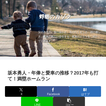
蜉蝣のカゾク
父の大きさ、母の温かさ、兄のたくましさ、姉の優し
さ…家族の数だけ存在する、家族のドラマをご紹介し
ていきます。
坂本勇人・年俸と愛車の推移？2017年も打
て！満塁ホームラン
X
Facebook
はてブ
LINE
コピー