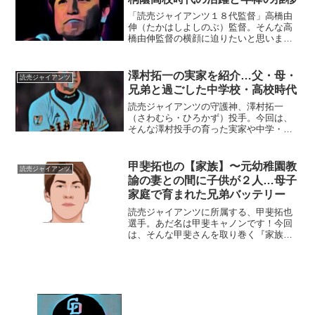
「読売ジャイアンツ１８代監督」高橋由
伸（たかはしよしのぶ）監督。そんな高
橋由伸監督の横顔に迫りたいと思いま
す。■高橋由伸監督・お嫁さんの料理は上
手？高橋由伸監督のお嫁さんは、日本テ
レビの元アナウンサー、小野寺麻衣さん
澤村拓一の実家を紹介…父・母・
読売ジャイアンツ
です。麻衣さんは日本テレ...
兄弟と過ごした中学校・高校時代
読売ジャイアンツの守護神、澤村拓一
（さわむら・ひろかず）投手。今回は、
そんな澤村投手の育った実家や中学・高
校時代をご紹介します。◆実家・栃木の
中学校・高校時代澤村拓一投手は、栃木
県栃木市の出身。ちなみに、栃木県の県
甲斐拓也の【家族】〜元幼稚園教
読売ジャイアンツ
庁所在地は、宇都宮市です。...
諭の妻との間に子供が２人…母子
家庭で育まれた兄弟バッテリー
読売ジャイアンツに所属する、甲斐拓也
選手。あだ名は甲斐キャノンです！今回
は、そんな甲斐さんを取り巻く『家族』
にスポットを当て、ご紹介します。
名 前：甲斐拓也（かい・たくや）生
年月日：1992年〈平成4年〉11月5日身長
体重：170 cm/...