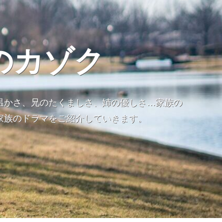
のカゾク
温かさ、兄のたくましさ、姉の優しさ…家族の
家族のドラマをご紹介していきます。