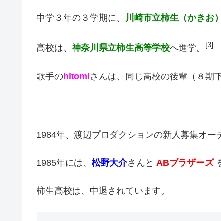
中学３年の３学期に、
川崎市立柿生（かきお
[3]
高校は、
神奈川県立柿生高等学校
へ進学。
歌手の
hitomi
さんは、同じ高校の後輩（８期
1984年、渡辺プロダクションの新人募集オー
1985年には、
松野大介
さんと
ABブラザーズ
柿生高校は、中退されています。