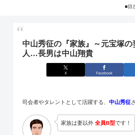
■目
中山秀征の『家族』～元宝塚の
人…長男は中山翔貴
X
Facebook
司会者やタレントとして活躍する、
中山秀征
家族は妻以外
全員B型
です！