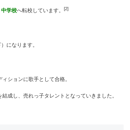
[2]
）中学校
へ転校しています。
下）になります。
ディション
に歌手として合格。
を結成し、売れっ子タレントとなっていきました。