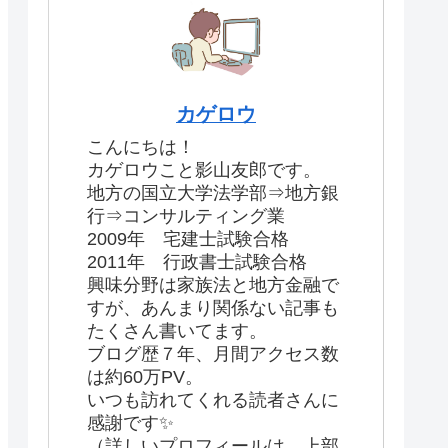
カゲロウ
こんにちは！
カゲロウこと影山友郎です。
地方の国立大学法学部⇒地方銀
行⇒コンサルティング業
2009年 宅建士試験合格
2011年 行政書士試験合格
興味分野は家族法と地方金融で
すが、あんまり関係ない記事も
たくさん書いてます。
ブログ歴７年、月間アクセス数
は約60万PV。
いつも訪れてくれる読者さんに
感謝です✨
（詳しいプロフィールは、上部