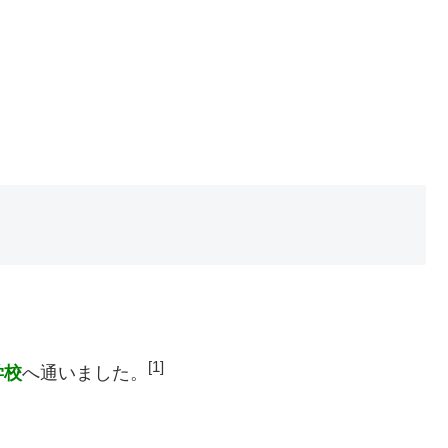
[1]
学校
へ通いました。