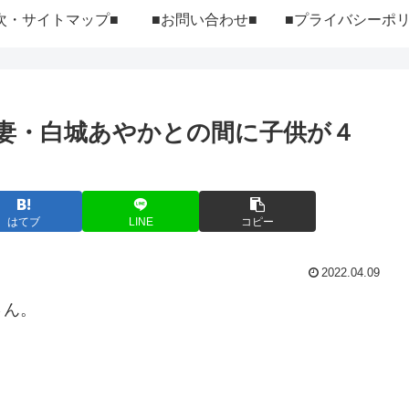
次・サイトマップ■
■お問い合わせ■
妻・白城あやかとの間に子供が４
はてブ
LINE
コピー
2022.04.09
さん。