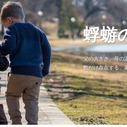
蜉蝣
父の大きさ、母の
数だけ存在する、