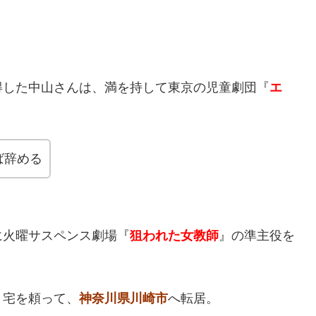
得した中山さんは、満を持して東京の児童劇団『
エ
ば辞める
に火曜サスペンス劇場『
狙われた女教師
』の準主役を
き宅を頼って、
神奈川県川崎市
へ転居。