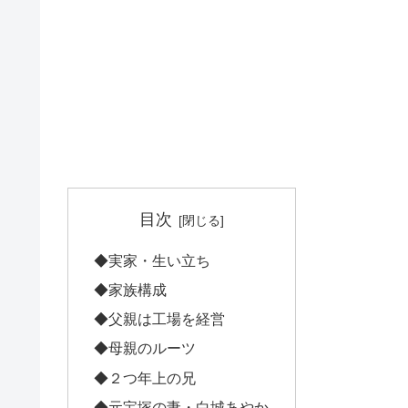
目次
◆実家・生い立ち
◆家族構成
◆父親は工場を経営
◆母親のルーツ
◆２つ年上の兄
◆元宝塚の妻・白城あやか