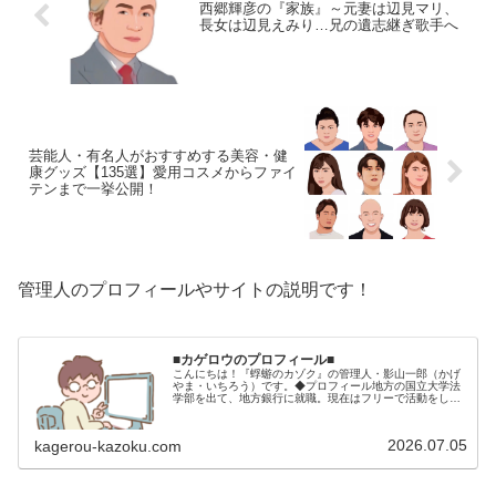
西郷輝彦の『家族』～元妻は辺見マリ、
長女は辺見えみり…兄の遺志継ぎ歌手へ
芸能人・有名人がおすすめする美容・健
康グッズ【135選】愛用コスメからファイ
テンまで一挙公開！
管理人のプロフィールやサイトの説明です！
■カゲロウのプロフィール■
こんにちは！『蜉蝣のカゾク』の管理人・影山一郎（かげ
やま・いちろう）です。◆プロフィール地方の国立大学法
学部を出て、地方銀行に就職。現在はフリーで活動をして
います。 2009年12月2日 宅建士試験合格（合格率
15.85％） 2012年1月…
2026.07.05
kagerou-kazoku.com