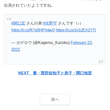
出演されていたようですね。
#関口宏
さんの弟
#佐野守
さんです（↓）
https://t.co/R7q0HPmtwQ
https://t.co/Jv3JEX2YTi
— カゲロウ (@Kagerou_Kazoku)
February 23,
2022
NEXT 妻・西田佐知子と息子・関口知宏
次へ