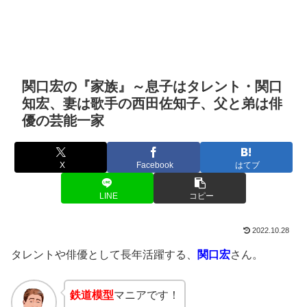
関口宏の『家族』～息子はタレント・関口
知宏、妻は歌手の西田佐知子、父と弟は俳
優の芸能一家
X
Facebook
はてブ
LINE
コピー
2022.10.28
タレントや俳優として長年活躍する、
関口宏
さん。
鉄道模型
マニアです！