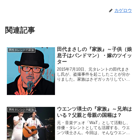
カゲロウ
関連記事
田代まさしの『家族』～子供（娘
男性タレントの家族
息子はバンドマン）・嫁のツイッ
ター
2015年7月10日、元タレントの田代まさ
し氏が、盗撮事件を起こしたことが分か
りました。家族はさぞガッカリしている
でしょう。今回は、田代まさし氏の家族
にスポットを当てたいと思います。◆子
供（娘）の画像田代まさし氏の娘・小夏
さんは、東横学園小...
ウエンツ瑛士の『家族』～兄弟は
男性タレントの家族
いる？父親と母親の国籍は？
元・音楽デュオ「WaT」として活動し、
俳優・タレントとしても活躍する、ウエ
ンツ瑛士さん。今回は、そんなウエンツ
さんを育み、支えてくれた『家族』にス