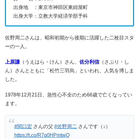
出身地 ：東京市神田区東紺屋町
出身大学：立教大学経済学部予科
佐野周二さんは、昭和初期から後期に活躍した二枚目スタ
ーの一人。
上原謙
（うえはら・けん）さん、
佐分利信
（さぶり・し
ん）さんとともに「松竹三羽烏」といわれ、人気を博しま
した。
1978年12月21日、急性心不全のため66歳で亡くなってい
ます。
#関口宏
さんの父
#佐野周二
さんです（↓）
https://t.co/R7q0HPmtwQ