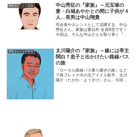
市立住吉中学校を卒業後、鹿児島県の私
中山秀征の『家族』～元宝塚の
男性タレントの家族
立ラ・サール高...
妻・白城あやかとの間に子供が４
人…長男は中山翔貴
司会者やタレントとして活躍する、中山
秀征さん。家族は妻以外 全員B型です！
今回は、そんな中山さんを取り巻く『家
族』の物語です。名前：中山秀征（なか
やま・ひでゆき）生年月日：1967年〈昭
和42年〉7月31日身長：173cm血液型：B
太川陽介の『家族』～嫁には亭主
男性タレントの家族
型出身地...
関白？息子と出かけたい路線バス
の旅
『ローカル路線バス乗り継ぎの旅』など
で再ブレイク中の元アイドル歌手、太川
陽介（たがわ・ようすけ）さん。今回
は、そんな太川さんを取り巻く『家族』
にスポットを当て、ご紹介します。◆お
嫁さんとの馴れ初めは？太川陽介さんの
お嫁さんは、女優の藤吉久美...