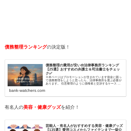
債務整理ランキング
の決定版！
債務整理の費用が安い⚖️法律事務所ランキング
【25選】おすすめの弁護士＆司法書士をチェッ
ク✅
※本ページはプロモーションが含まれています借金に困っ
て債務整理をしようと思ったら、法律事務所を選ぶ必要が
あります。 任意整理のように債権者と交渉するケース 自
己破産のように裁判所が関係するケースいずれも専門家の
bank-watchers.com
知識と経験が必要だからです。で…
有名人の
美容・健康グッズ
を紹介！
芸能人・有名人がおすすめする美容・健康グッズ
【135選】愛用コスメからファイテンまで一挙公