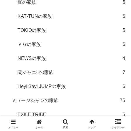
嵐の家族
5
KAT‐TUNの家族
6
TOKIOの家族
5
Ｖ６の家族
6
NEWSの家族
4
関ジャニ∞の家族
7
Hey! Say! JUMPの家族
6
ミュージシャンの家族
75
EXILE TRIBE
5
メニュー
ホーム
検索
トップ
サイドバー
モデルの家族
35