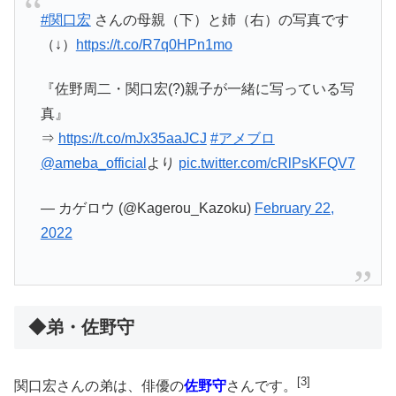
#関口宏
さんの母親（下）と姉（右）の写真です
（↓）
https://t.co/R7q0HPn1mo
『佐野周二・関口宏(?)親子が一緒に写っている写
真』
⇒
https://t.co/mJx35aaJCJ
#アメブロ
@ameba_official
より
pic.twitter.com/cRlPsKFQV7
— カゲロウ (@Kagerou_Kazoku)
February 22,
2022
◆弟・佐野守
[3]
関口宏さんの弟は、俳優の
佐野守
さんです。