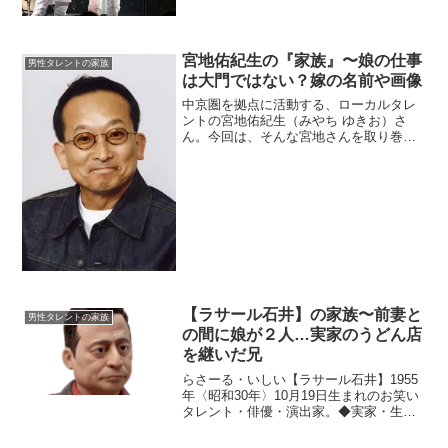
ポットを当て、ご紹介します。◆父親の
国籍は？ウエンツ瑛士さんのお父さん
は、ドイツ系のアメリカ人...
宮地佑紀生の『家族』〜娘の仕事
男性タレントの家族
は大門ではない？嫁の名前や画像
中京圏を拠点に活動する、ローカルタレ
ントの宮地佑紀生（みやち ゆきお）さ
ん。今回は、そんな宮地さんを取り巻く
『家族』にスポットを当て、ご紹介しま
す。◆実家は名古屋宮地佑紀生さんは、
1949年1月9日生まれで、現在67歳。名古
屋市中区大須で生...
【ラサール石井】の家族〜前妻と
男性タレントの家族
の間に娘が２人…実家のうどん店
を継いだ兄
らさーる・いしい【ラサール石井】1955
年〈昭和30年〉10月19日生まれのお笑い
タレント・俳優・演出家。◆実家・生い
立ちラサール石井さんは、大阪府大阪市
住吉区出身。大阪市立住吉小学校、大阪