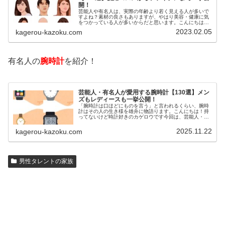
開！
芸能人や有名人は、実際の年齢より若く見える人が多いで
すよね？素材の良さもありますが、やはり美容・健康に気
をつかっている人が多いからだと思います。こんにちは！
カゲロウです芸能人たちは、どんな方法で若返りを図って
2023.02.05
kagerou-kazoku.com
いるのでしょうか？今回は、芸能人…
有名人の
腕時計
を紹介！
芸能人・有名人が愛用する腕時計【130選】メン
ズもレディースも一挙公開！
「腕時計は口ほどにものを言う」と言われるくらい、腕時
計はその人の生き様を雄弁に物語ります。こんにちは！持
ってないけど時計好きのカゲロウです今回は、芸能人・有
名人の腕時計をご紹介し、その人となりに思いを寄せたい
と思います。見たいページをクリッ…
2025.11.22
kagerou-kazoku.com
男性タレントの家族