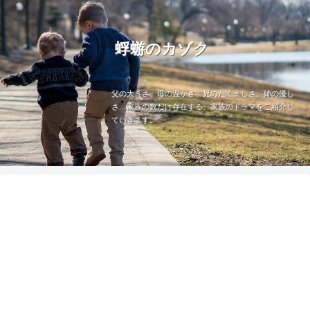
蜉蝣のカゾク
父の大きさ、母の温かさ、兄のたくましさ、姉の優し
さ…家族の数だけ存在する、家族のドラマをご紹介し
ていきます。