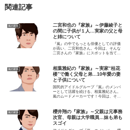
関連記事
二宮和也の『家族』～伊藤綾子と
嵐の家族
の間に子供が１人…実家の父と母
と姉について
『嵐』の中でもっとも俳優としての評価
が高い、二宮和也さん。今回は、そんな
二宮さんの『家族』にスポットを当て
て、ご紹介します名 前：二宮和也
（にのみや・かずなり）生年月日：1983
年〈昭和58年〉6月17日身 長：168cm
相葉雅紀の『家族』～実家“桂花
嵐の家族
血液型 ：Ａ型...
楼”で働く父母と弟…10年愛の妻
と子供について
国民的アイドルグループ『嵐』のメンバ
ーとして活躍を続ける、相葉雅紀さん。
嵐のムードメーカーです！今回は、そん
な相葉さんを育み、支えてくれる『家
族』にスポットを当て、ご紹介します。
名 前：相葉雅紀（あいば・まさき）
櫻井翔の『家族』～父親は元事務
嵐の家族
生年月日：1982年〈昭和...
次官、母親は大学職員…妹も弟も
スゴイ