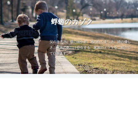
蜉蝣のカゾク
父の大きさ、母の温かさ、兄のたくましさ、姉の優し
さ…家族の数だけ存在する、家族のドラマをご紹介し
ていきます。