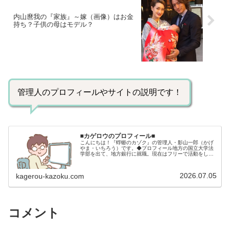
内山麿我の『家族』～嫁（画像）はお金
持ち？子供の母はモデル？
管理人のプロフィールやサイトの説明です！
■カゲロウのプロフィール■
こんにちは！『蜉蝣のカゾク』の管理人・影山一郎（かげ
やま・いちろう）です。◆プロフィール地方の国立大学法
学部を出て、地方銀行に就職。現在はフリーで活動をして
います。 2009年12月2日 宅建士試験合格（合格率
15.85％） 2012年1月…
2026.07.05
kagerou-kazoku.com
コメント