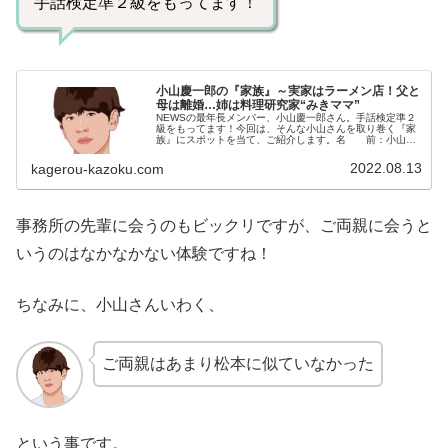
手話検定準２級をもってます！
小山慶一郎の『家族』～実家はラーメン店！父と
母は離婚…姉は料理研究家“みきママ”
NEWSの最年長メンバー、小山慶一郎さん。手話検定準２
級をもってます！今回は、そんな小山さんを取り巻く『家
族』にスポットを当て、ご紹介します。名 前：小山慶
一郎（こやま・けいいちろう）生年月日：1984年〈昭和
59年〉5月1日身 長：1...
2022.08.13
kagerou-kazoku.com
事務所の先輩に会うのもビックリですが、ご両親に会うと
いうのはなかなかない体験ですね！
ちなみに、小山さんいわく、
ご両親はあまり松本に似ていなかった
という事です。