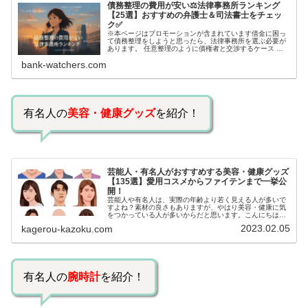
債務整理の費用が安い⚖️法律事務所ランキング
【25選】おすすめの弁護士＆司法書士をチェッ
ク✅
※本ページはプロモーションが含まれています借金に困っ
て債務整理をしようと思ったら、法律事務所を選ぶ必要が
あります。 任意整理のように債権者と交渉するケース 自
己破産のように裁判所が関係するケースいずれも専門家の
bank-watchers.com
知識と経験が必要だからです。で…
有名人の
美容・健康グッズ
を紹介！
芸能人・有名人がおすすめする美容・健康グッズ
【135選】愛用コスメからファイテンまで一挙公
開！
芸能人や有名人は、実際の年齢より若く見える人が多いで
すよね？素材の良さもありますが、やはり美容・健康に気
をつかっている人が多いからだと思います。こんにちは！
カゲロウです芸能人たちは、どんな方法で若返りを図って
2023.02.05
kagerou-kazoku.com
いるのでしょうか？今回は、芸能人…
有名人の
腕時計
を紹介！