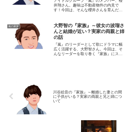
アイドルグループ『嵐』のメンバー、櫻
井翔さん。趣味は不動産物件の内見で
す！今回は、そんな櫻井さんを育んだ
『家族』にスポットを当て、ご紹介しま
す。名 前：櫻井翔（さくらい・しょ
う）生年月日：1982年〈昭和57年〉1月
大野智の『家族』～彼女の波瑠さ
嵐の家族
25日身 長：171...
んと結婚が近い？実家の両親と姉
の話
『嵐』のリーダーとして歌にドラマに幅
広く活躍する、大野智さん。今回は、そ
んなリーダーを取り巻く『家族』にスポ
ットを当て、ご紹介します。名 前：
大野智（おおの・さとし）生年月日：
1980年11月26日身 長：166cm血液
型 ：A型◆彼女...
川谷絵音の『家族』～離婚した妻との間
に子供がいる？実家の両親と兄と姉につ
いて