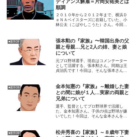
ディアンス解雇＝片岡安祐美とは
順調
２０１０年から２０１２年まで、横浜Ｄ
ｅＮＡベイスターズに在籍していた、小
林公太（こばやしこうた）さん。今回
は、横浜ＤｅＮＡベイスターズの在籍時
代、インディアンス解雇、片岡安祐美さ
んとの交際について迫ります。■ＤｅＮＡ
張本勲の『家族』〜韓国出身の父
■選手OB
ベイスターズ時代２００９...
親と母親…兄と2人の姉、妻と娘
について
元プロ野球選手、現在はコメンテーター
として活躍する、張本勲さん。同期は王
貞治氏です！今回は、そんな張本さんを
取り巻く『家族』の物語です。【プロフ
ィール】名前：張本勲（はりもと・いさ
お）韓国名：張勲（チャン・フン）生年
金本知憲の『家族』～離婚した妻
■選手OB
月日：1940年〈昭和1...
との間に娘が１人…実家の両親と
兄弟について
選手、監督としてプロ野球界で活躍し
た、金本知憲さん。子供の頃は野球が嫌
いでした！今回は、そんな金本さんを取
り巻く『家族』の物語です。名前：金本
知憲（かねもと・ともあき）生年月日：
1968年〈昭和43年〉4月3日身長：180cm
松井秀喜の【家族】～８歳年下妻
■選手OB
血液型：O型出...