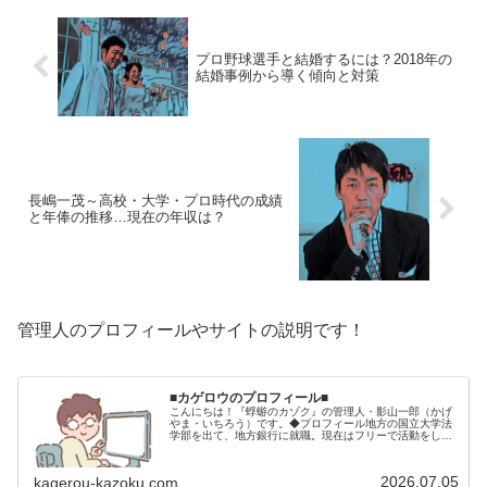
プロ野球選手と結婚するには？2018年の
結婚事例から導く傾向と対策
長嶋一茂～高校・大学・プロ時代の成績
と年俸の推移…現在の年収は？
管理人のプロフィールやサイトの説明です！
■カゲロウのプロフィール■
こんにちは！『蜉蝣のカゾク』の管理人・影山一郎（かげ
やま・いちろう）です。◆プロフィール地方の国立大学法
学部を出て、地方銀行に就職。現在はフリーで活動をして
います。 2009年12月2日 宅建士試験合格（合格率
15.85％） 2012年1月…
2026.07.05
kagerou-kazoku.com