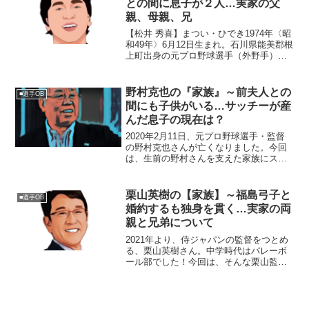
との間に息子が２人…実家の父
親、母親、兄
【松井 秀喜】まつい・ひでき1974年〈昭
和49年〉6月12日生まれ。石川県能美郡根
上町出身の元プロ野球選手（外野手）。
右投左打。現役引退後はMLBのニューヨ
ーク・ヤンキースでGM特別アドバイザー
を務める。👨‍👩‍👧 家族 父親：松井昌雄
野村克也の『家族』～前夫人との
■選手OB
（...
間にも子供がいる…サッチーが産
んだ息子の現在は？
2020年2月11日、元プロ野球選手・監督
の野村克也さんが亡くなりました。今回
は、生前の野村さんを支えた家族にスポ
ットを当て、在りし日の故人を偲びたい
と思います。【本人プロフィール】名
前：野村克也（のむら・かつや）生年月
栗山英樹の【家族】～福島弓子と
■選手OB
日：1935年6月2...
婚約するも独身を貫く…実家の両
親と兄弟について
2021年より、侍ジャパンの監督をつとめ
る、栗山英樹さん。中学時代はバレーボ
ール部でした！今回は、そんな栗山監督
を取り巻く『家族』にスポットを当て、
ご紹介します。名 前：栗山英樹（く
りやま・ひでき）生年月日：1961年〈昭
和36年〉4月2...