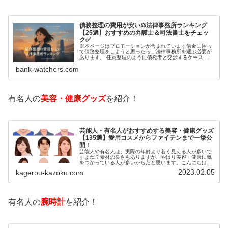
債務整理の費用が安い⚖️法律事務所ランキング
【25選】おすすめの弁護士＆司法書士をチェッ
ク✅
※本ページはプロモーションが含まれています借金に困っ
て債務整理をしようと思ったら、法律事務所を選ぶ必要が
あります。 任意整理のように債権者と交渉するケース 自
己破産のように裁判所が関係するケースいずれも専門家の
bank-watchers.com
知識と経験が必要だからです。で…
有名人の
美容・健康グッズ
を紹介！
芸能人・有名人がおすすめする美容・健康グッズ
【135選】愛用コスメからファイテンまで一挙公
開！
芸能人や有名人は、実際の年齢より若く見える人が多いで
すよね？素材の良さもありますが、やはり美容・健康に気
をつかっている人が多いからだと思います。こんにちは！
カゲロウです芸能人たちは、どんな方法で若返りを図って
2023.02.05
kagerou-kazoku.com
いるのでしょうか？今回は、芸能人…
有名人の
腕時計
を紹介！