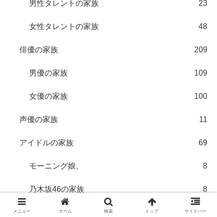
男性タレントの家族
23
女性タレントの家族
48
俳優の家族
209
男優の家族
109
女優の家族
100
声優の家族
11
アイドルの家族
69
モーニング娘。
8
乃木坂46の家族
8
欅坂46の家族
6
メニュー
ホーム
検索
トップ
サイドバー