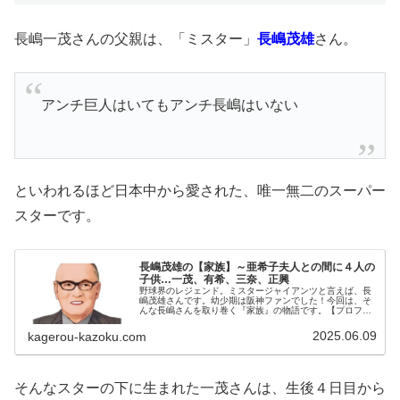
長嶋一茂さんの父親は、「ミスター」
長嶋茂雄
さん。
アンチ巨人はいてもアンチ長嶋はいない
といわれるほど日本中から愛された、唯一無二のスーパー
スターです。
長嶋茂雄の【家族】～亜希子夫人との間に４人の
子供…一茂、有希、三奈、正興
野球界のレジェンド。ミスタージャイアンツと言えば、長
嶋茂雄さんです。幼少期は阪神ファンでした！今回は、そ
んな長嶋さんを取り巻く『家族』の物語です。【プロフィ
ール】名 前：長嶋茂雄（ながしま・しげお）生年月
日：1936年〈昭和11年〉2月2...
2025.06.09
kagerou-kazoku.com
そんなスターの下に生まれた一茂さんは、生後４日目から