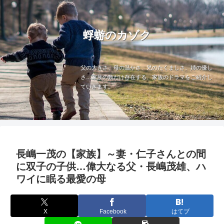
蜉蝣のカゾク
父の大きさ、母の温かさ、兄のたくましさ、姉の優し
さ…家族の数だけ存在する、家族のドラマをご紹介し
ていきます。
長嶋一茂の【家族】～妻・仁子さんとの間
に双子の子供…偉大なる父・長嶋茂雄、ハ
ワイに眠る最愛の母
X
Facebook
はてブ