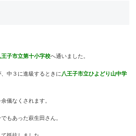
八王子市立第十小字校
へ通いました。
が、中３に進級するときに
八王子市立ひよどり山中学
を余儀なくされます。
ンでもあった萩生田さん。
して抵抗しました。