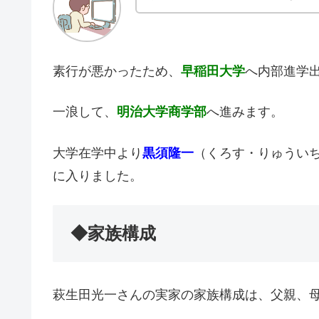
素行が悪かったため、
早稲田大学
へ内部進学
一浪して、
明治大学商学部
へ進みます。
大学在学中より
黒須隆一
（くろす・りゅうい
に入りました。
◆家族構成
萩生田光一さんの実家の家族構成は、父親、