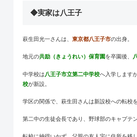
◆実家は八王子
萩生田光一さんは、
東京都八王子市
の出身。
地元の
共励（きょうれい）保育園
を卒園後、
中学校は
八王子市立第二中学校
へ入学します
校
が新設。
学区の関係で、萩生田さんは新設校への転校
第二中の生徒会長であり、野球部のキャプテ
転校に納得いかず、父親の友人宅に住所を移