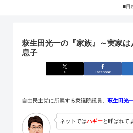
■目
萩生田光一の『家族』～実家は
息子
X
Facebook
自由民主党に所属する衆議院議員、
萩生田光
ネットでは
ハギー
と呼ばれて