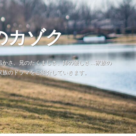
のカゾク
温かさ、兄のたくましさ、姉の優しさ…家族の
家族のドラマをご紹介していきます。