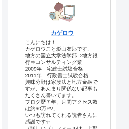
カゲロウ
こんにちは！
カゲロウこと影山友郎です。
地方の国立大学法学部⇒地方銀
行⇒コンサルティング業
2009年 宅建士試験合格
2011年 行政書士試験合格
興味分野は家族法と地方金融で
すが、あんまり関係ない記事も
たくさん書いてます。
ブログ歴７年、月間アクセス数
は約60万PV。
いつも訪れてくれる読者さんに
感謝です✨
（詳しいプロフィールは、上部