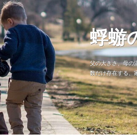
蜉蝣
父の大きさ、母の
数だけ存在する、