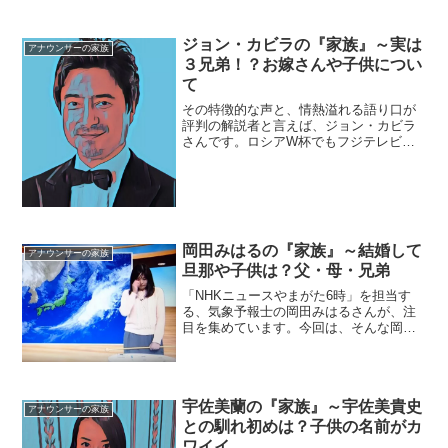
ます！今回は、そんな麻耶さんを取り巻
く『家族』にスポットを当て、ご紹介し
ます。名前：小林麻耶（こばやし・ま
ジョン・カビラの『家族』～実は
アナウンサーの家族
や）生年月日：1979年...
３兄弟！？お嫁さんや子供につい
て
その特徴的な声と、情熱溢れる語り口が
評判の解説者と言えば、ジョン・カビラ
さんです。ロシアW杯でもフジテレビ系
列で放送される「日本×ポーランド」、
「エジプト×ウルグアイ」、「コスタリカ
×セルビア」などの主要カードを実況する
ことが決まっています...
岡田みはるの『家族』～結婚して
アナウンサーの家族
旦那や子供は？父・母・兄弟
「NHKニュースやまがた6時」を担当す
る、気象予報士の岡田みはるさんが、注
目を集めています。今回は、そんな岡田
さんを育んだ『家族』にスポットを当
て、ご紹介します。◆本人岡田みはるさ
んは、1976年9月20日生まれで、現在39
歳。長野県駒ヶ根...
宇佐美蘭の『家族』～宇佐美貴史
アナウンサーの家族
との馴れ初めは？子供の名前がカ
ワイイ