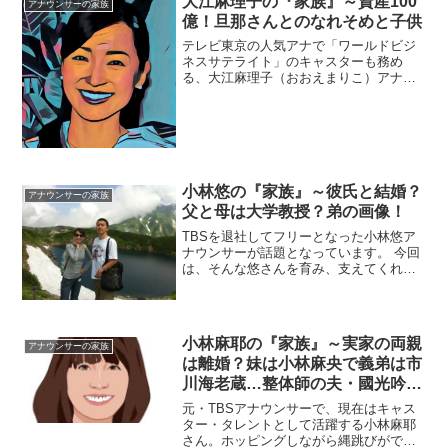
大江麻理子の『家族』～資産100
アナウンサーの家族
億！旦那さんとのなれそめと子供
テレビ東京の人気アナで「ワールドビジ
ネスサテライト」のキャスターも務め
る、大江麻理子（おおえまりこ）アナウ
ンサー。今回は、そんな大江アナを取り
巻く『家族』にスポットを当て、ご紹介
します。◆実家は印刷業大江麻理子アナ
ウンサーは、福岡県豊前市の...
小林悠の『家族』～彼氏と結婚？
アナウンサーの家族
父と母は大学教授？弟の画像！
TBSを退社してフリーとなった小林悠ア
ナウンサーが話題となっています。 今回
は、そんな悠さんを育み、支えてくれる
『家族』にスポットを当て、ご紹介しま
す。◆父親の国籍や名前、職業は？小林
悠アナウンサーのお父さんの名前は、リ
チャード・Ｄ・キザー...
小林麻耶の『家族』～実家の両親
アナウンサーの家族
は離婚？妹は小林麻央で義弟は市
川海老蔵…整体師の夫・國光吟と
の間に子供はいるのか？
元・TBSアナウンサーで、現在はキャス
ター・タレントとして活躍する小林麻耶
さん。ホッピングしながら縄跳びができ