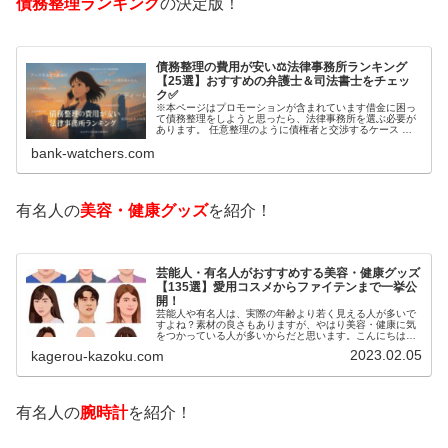
債務整理ランキング
の決定版！
債務整理の費用が安い⚖️法律事務所ランキング
【25選】おすすめの弁護士＆司法書士をチェッ
ク✅
※本ページはプロモーションが含まれています借金に困っ
て債務整理をしようと思ったら、法律事務所を選ぶ必要が
あります。 任意整理のように債権者と交渉するケース 自
己破産のように裁判所が関係するケースいずれも専門家の
bank-watchers.com
知識と経験が必要だからです。で…
有名人の
美容・健康グッズ
を紹介！
芸能人・有名人がおすすめする美容・健康グッズ
【135選】愛用コスメからファイテンまで一挙公
開！
芸能人や有名人は、実際の年齢より若く見える人が多いで
すよね？素材の良さもありますが、やはり美容・健康に気
をつかっている人が多いからだと思います。こんにちは！
カゲロウです芸能人たちは、どんな方法で若返りを図って
2023.02.05
kagerou-kazoku.com
いるのでしょうか？今回は、芸能人…
有名人の
腕時計
を紹介！