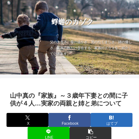
蜉蝣のカゾク
父の大きさ、母の温かさ、兄のたくましさ、姉の優し
さ…家族の数だけ存在する、家族のドラマをご紹介し
ていきます。
山中真の『家族』～３歳年下妻との間に子
供が４人…実家の両親と姉と弟について
X
Facebook
はてブ
LINE
コピー