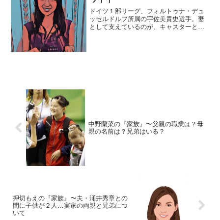
ドイツ１部リーグ、フォルトゥナ・デュ
ッセルドルフ所属の宇佐美貴史選手。妻
として支えているのが、キャスターとし
ても活躍している宇佐美蘭さんです。今
回は、そんな宇佐美蘭さんの『家族』に
ついてまとめていきます。【本人プロフ
ィール】氏名：宇佐美蘭（...
中野蘭菜の『家族』〜父親の職業は？母
親の名前は？兄弟はいる？
押切もえの『家族』〜夫・涌井秀章との
間に子供が２人…実家の両親と兄弟につ
いて