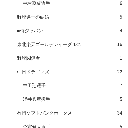
中村奨成選手
6
野球選手の結婚
5
■侍ジャパン
4
東北楽天ゴールデンイーグルス
16
野球関係者
1
中日ドラゴンズ
22
中田翔選手
7
涌井秀章投手
5
福岡ソフトバンクホークス
34
今宮健太選手
5