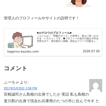
管理人のプロフィールやサイトの説明です！
■カゲロウのプロフィール■
こんにちは！『蜉蝣のカゾク』の管理人・影山一郎（かげ
やま・いちろう）です。◆プロフィール地方の国立大学法
学部を出て、地方銀行に就職。現在はフリーで活動をして
います。 2009年12月2日 宅建士試験合格（合格率
15.85％） 2012年1月…
2026.07.05
kagerou-kazoku.com
コメント
ふーちゃ
より:
2017年5月25日 3:58 PM
宮根誠司さん島根の出身でしたか 実話 私も島根の
斐川郡の出身で現在わ兵庫県のたつの市に住んで今す た