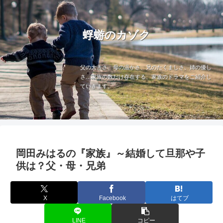
蜉蝣のカゾク
父の大きさ、母の温かさ、兄のたくましさ、姉の優し
さ…家族の数だけ存在する、家族のドラマをご紹介し
ていきます。
岡田みはるの『家族』～結婚して旦那や子
供は？父・母・兄弟
X
Facebook
はてブ
LINE
コピー