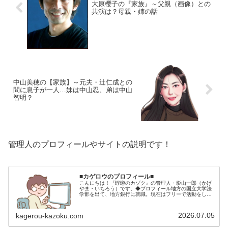
大原櫻子の『家族』～父親（画像）との
共演は？母親・姉の話
中山美穂の【家族】～元夫・辻仁成との
間に息子が一人…妹は中山忍、弟は中山
智明？
管理人のプロフィールやサイトの説明です！
■カゲロウのプロフィール■
こんにちは！『蜉蝣のカゾク』の管理人・影山一郎（かげ
やま・いちろう）です。◆プロフィール地方の国立大学法
学部を出て、地方銀行に就職。現在はフリーで活動をして
います。 2009年12月2日 宅建士試験合格（合格率
15.85％） 2012年1月…
2026.07.05
kagerou-kazoku.com