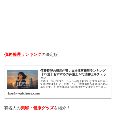
債務整理ランキング
の決定版！
債務整理の費用が安い⚖️法律事務所ランキング
【25選】おすすめの弁護士＆司法書士をチェッ
ク✅
※本ページはプロモーションが含まれています借金に困っ
て債務整理をしようと思ったら、法律事務所を選ぶ必要が
あります。 任意整理のように債権者と交渉するケース 自
己破産のように裁判所が関係するケースいずれも専門家の
bank-watchers.com
知識と経験が必要だからです。で…
有名人の
美容・健康グッズ
を紹介！