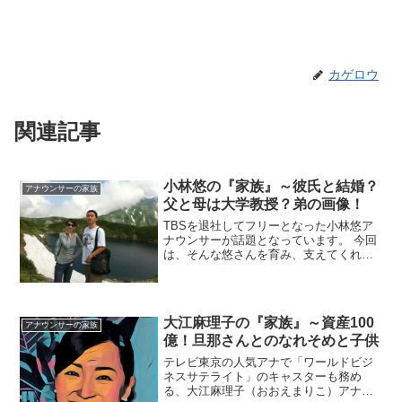
カゲロウ
関連記事
小林悠の『家族』～彼氏と結婚？
アナウンサーの家族
父と母は大学教授？弟の画像！
TBSを退社してフリーとなった小林悠ア
ナウンサーが話題となっています。 今回
は、そんな悠さんを育み、支えてくれる
『家族』にスポットを当て、ご紹介しま
す。◆父親の国籍や名前、職業は？小林
悠アナウンサーのお父さんの名前は、リ
チャード・Ｄ・キザー...
大江麻理子の『家族』～資産100
アナウンサーの家族
億！旦那さんとのなれそめと子供
テレビ東京の人気アナで「ワールドビジ
ネスサテライト」のキャスターも務め
る、大江麻理子（おおえまりこ）アナウ