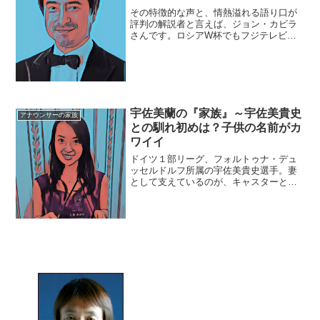
その特徴的な声と、情熱溢れる語り口が
評判の解説者と言えば、ジョン・カビラ
さんです。ロシアW杯でもフジテレビ系
列で放送される「日本×ポーランド」、
「エジプト×ウルグアイ」、「コスタリカ
×セルビア」などの主要カードを実況する
ことが決まっています...
宇佐美蘭の『家族』～宇佐美貴史
アナウンサーの家族
との馴れ初めは？子供の名前がカ
ワイイ
ドイツ１部リーグ、フォルトゥナ・デュ
ッセルドルフ所属の宇佐美貴史選手。妻
として支えているのが、キャスターとし
ても活躍している宇佐美蘭さんです。今
回は、そんな宇佐美蘭さんの『家族』に
ついてまとめていきます。【本人プロフ
ィール】氏名：宇佐美蘭（...