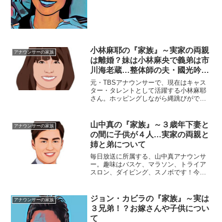
ンサー。今回は、そんな大江アナを取り
巻く『家族』にスポットを当て、ご紹介
します。◆実家は印刷業大江麻理子アナ
ウンサーは、福岡県豊前市の...
小林麻耶の『家族』～実家の両親
アナウンサーの家族
は離婚？妹は小林麻央で義弟は市
川海老蔵…整体師の夫・國光吟と
の間に子供はいるのか？
元・TBSアナウンサーで、現在はキャス
ター・タレントとして活躍する小林麻耶
さん。ホッピングしながら縄跳びができ
ます！今回は、そんな麻耶さんを取り巻
く『家族』にスポットを当て、ご紹介し
ます。名前：小林麻耶（こばやし・ま
山中真の『家族』～３歳年下妻と
アナウンサーの家族
や）生年月日：1979年...
の間に子供が４人…実家の両親と
姉と弟について
毎日放送に所属する、山中真アナウンサ
ー。趣味はバスケ、マラソン、トライア
スロン、ダイビング、スノボです！今回
は、そんな山中アナを育み、支えてくれ
る『家族』にスポットを当て、ご紹介し
ます。名 前：山中真（やまなか・ま
ジョン・カビラの『家族』～実は
アナウンサーの家族
こと）生年月日：1976...
３兄弟！？お嫁さんや子供につい
て