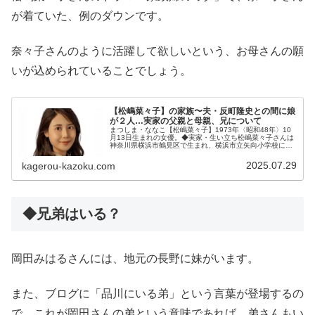
が着ていた、例のダウンです。
奈々子さんのように活躍して欲しいという、お母さんの願
いが込められていることでしょう。
【松嶋菜々子】の家族〜夫・反町隆史との間に娘
が２人…実家の父親と母親、兄について
まつしま・ななこ【松嶋菜々子】1973年〈昭和48年〉10
月13日生まれの女優。◆実家・生い立ち松嶋菜々子さんは
神奈川県横浜市鶴見区で生まれ、横浜市立矢向小学校に通
っていました。その後、座間市に引っ越し、相模女子大学
中学部・高等部へ進学。中...
2025.07.29
kagerou-kazoku.com
◆兄弟はいる？
岡田みはるさんには、地元の長野に妹がいます。
また、ブログに「品川にいる弟」という言葉が登場するの
で、これが岡田さんの弟という意味であれば、弟さんもい