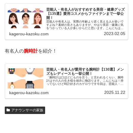
芸能人・有名人がおすすめする美容・健康グッズ
【135選】愛用コスメからファイテンまで一挙公
開！
芸能人や有名人は、実際の年齢より若く見える人が多いで
すよね？素材の良さもありますが、やはり美容・健康に気
をつかっている人が多いからだと思います。こんにちは！
カゲロウです芸能人たちは、どんな方法で若返りを図って
2023.02.05
kagerou-kazoku.com
いるのでしょうか？今回は、芸能人…
有名人の
腕時計
を紹介！
芸能人・有名人が愛用する腕時計【130選】メン
ズもレディースも一挙公開！
「腕時計は口ほどにものを言う」と言われるくらい、腕時
計はその人の生き様を雄弁に物語ります。こんにちは！持
ってないけど時計好きのカゲロウです今回は、芸能人・有
名人の腕時計をご紹介し、その人となりに思いを寄せたい
と思います。見たいページをクリッ…
2025.11.22
kagerou-kazoku.com
アナウンサーの家族