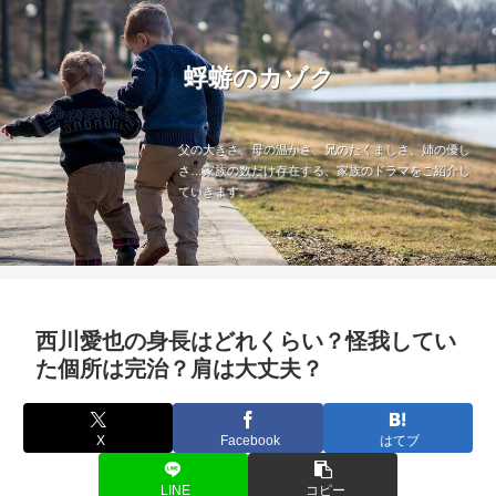
蜉蝣のカゾク
父の大きさ、母の温かさ、兄のたくましさ、姉の優し
さ…家族の数だけ存在する、家族のドラマをご紹介し
ていきます。
西川愛也の身長はどれくらい？怪我してい
た個所は完治？肩は大丈夫？
X
Facebook
はてブ
LINE
コピー