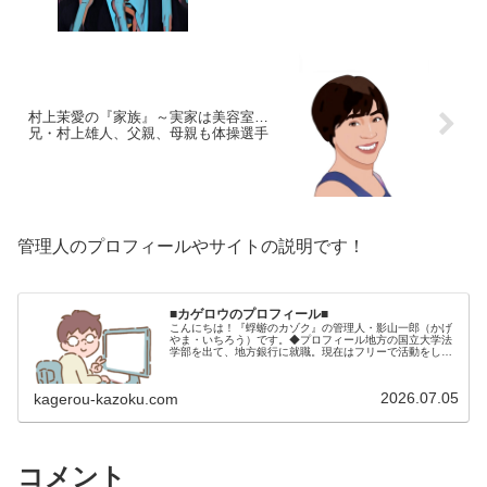
村上茉愛の『家族』～実家は美容室…
兄・村上雄人、父親、母親も体操選手
管理人のプロフィールやサイトの説明です！
■カゲロウのプロフィール■
こんにちは！『蜉蝣のカゾク』の管理人・影山一郎（かげ
やま・いちろう）です。◆プロフィール地方の国立大学法
学部を出て、地方銀行に就職。現在はフリーで活動をして
います。 2009年12月2日 宅建士試験合格（合格率
15.85％） 2012年1月…
2026.07.05
kagerou-kazoku.com
コメント