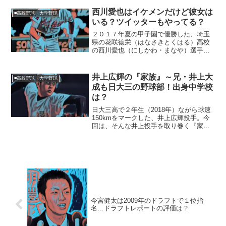
ィール】名前：矢野功一郎（やの・こう
いちろう）生年月日：2000年7月1日生ま
西川愛也はイケメンだけど彼女は
■高校野球・大学野球
れ（18歳）※...
いる？ツイッターもやってる？
２０１７年夏の甲子園で優勝した、埼玉
県の花咲徳栄（はなさきとくはる）高校
の西川愛也（にしかわ・まなや）選手。
今回は、西川選手のプライベートを追っ
ていきたいと思います。◆西川愛也選手
はイケメン？西川愛也選手は、高校球界
井上広輝の『家族』～兄・井上大
■高校野球・大学野球
でもトップレベルのイケメ...
成も日大三の野球部！出身中学校
は？
日大三高で２年生（2018年）ながら球速
150kmをマークした、井上広輝投手。今
回は、そんな井上投手を取り巻く『家
族』にスポットを当て、ご紹介します。
【本人プロフィール】名前：井上広輝
（いのうえ・ひろき）生年月日：2001年7
月17日生まれ...
今宮健太は2009年のドラフトで１位指
名…ドラフトレポートの評価は？