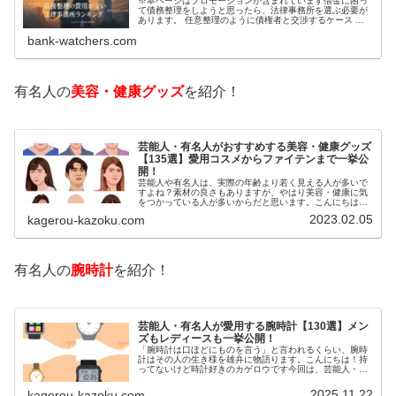
※本ページはプロモーションが含まれています借金に困っ
て債務整理をしようと思ったら、法律事務所を選ぶ必要が
あります。 任意整理のように債権者と交渉するケース 自
己破産のように裁判所が関係するケースいずれも専門家の
bank-watchers.com
知識と経験が必要だからです。で…
有名人の
美容・健康グッズ
を紹介！
芸能人・有名人がおすすめする美容・健康グッズ
【135選】愛用コスメからファイテンまで一挙公
開！
芸能人や有名人は、実際の年齢より若く見える人が多いで
すよね？素材の良さもありますが、やはり美容・健康に気
をつかっている人が多いからだと思います。こんにちは！
カゲロウです芸能人たちは、どんな方法で若返りを図って
2023.02.05
kagerou-kazoku.com
いるのでしょうか？今回は、芸能人…
有名人の
腕時計
を紹介！
芸能人・有名人が愛用する腕時計【130選】メン
ズもレディースも一挙公開！
「腕時計は口ほどにものを言う」と言われるくらい、腕時
計はその人の生き様を雄弁に物語ります。こんにちは！持
ってないけど時計好きのカゲロウです今回は、芸能人・有
名人の腕時計をご紹介し、その人となりに思いを寄せたい
と思います。見たいページをクリッ…
2025.11.22
kagerou-kazoku.com