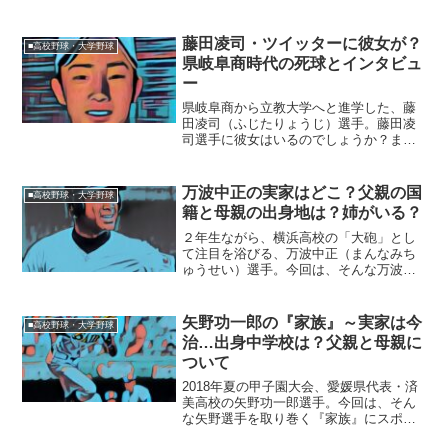
んでした。しかし、吉田投手の伝説は始
まったばかり。今回は、吉田投手のドラ
フトの行方を占ってみたいと思います。
藤田凌司・ツイッターに彼女が？
■高校野球・大学野球
◆吉田輝星のドラフトレ...
県岐阜商時代の死球とインタビュ
ー
県岐阜商から立教大学へと進学した、藤
田凌司（ふじたりょうじ）選手。藤田凌
司選手に彼女はいるのでしょうか？ま
た、県岐阜商時代に受けた死球と、藤田
凌司選手のインタビュー記事に迫りたい
と思います。■ツイッターに彼女が？藤田
万波中正の実家はどこ？父親の国
■高校野球・大学野球
凌司選手の彼女についてで...
籍と母親の出身地は？姉がいる？
２年生ながら、横浜高校の「大砲」とし
て注目を浴びる、万波中正（まんなみち
ゅうせい）選手。今回は、そんな万波選
手の家族関係をご紹介したいと思いま
す。■実家はどこ？万波中正選手は、見る
からにハーフであることが分かります。
矢野功一郎の『家族』～実家は今
■高校野球・大学野球
まさか、実家は外国にある...
治…出身中学校は？父親と母親に
ついて
2018年夏の甲子園大会、愛媛県代表・済
美高校の矢野功一郎選手。今回は、そん
な矢野選手を取り巻く『家族』にスポッ
トを当て、ご紹介します。【本人プロフ