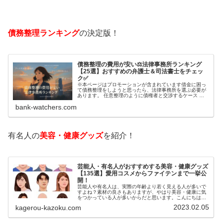
債務整理ランキング
の決定版！
債務整理の費用が安い⚖️法律事務所ランキング
【25選】おすすめの弁護士＆司法書士をチェッ
ク✅
※本ページはプロモーションが含まれています借金に困っ
て債務整理をしようと思ったら、法律事務所を選ぶ必要が
あります。 任意整理のように債権者と交渉するケース 自
己破産のように裁判所が関係するケースいずれも専門家の
bank-watchers.com
知識と経験が必要だからです。で…
有名人の
美容・健康グッズ
を紹介！
芸能人・有名人がおすすめする美容・健康グッズ
【135選】愛用コスメからファイテンまで一挙公
開！
芸能人や有名人は、実際の年齢より若く見える人が多いで
すよね？素材の良さもありますが、やはり美容・健康に気
をつかっている人が多いからだと思います。こんにちは！
カゲロウです芸能人たちは、どんな方法で若返りを図って
2023.02.05
kagerou-kazoku.com
いるのでしょうか？今回は、芸能人…