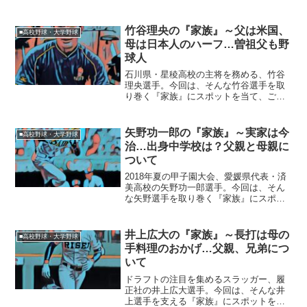
督の奥様と息子さんや、その名言と名監
督と称される理由に迫ります。■蔦文也監
督の妻と息子蔦文也監督の奥様は、キミ
竹谷理央の『家族』～父は米国、
■高校野球・大学野球
子さんという女性です。...
母は日本人のハーフ…曽祖父も野
球人
石川県・星稜高校の主将を務める、竹谷
理央選手。今回は、そんな竹谷選手を取
り巻く『家族』にスポットを当て、ご紹
介します。【本人プロフィール】名前：
竹谷理央（たけたに・りお）生年月日：
2000年8月31日（17歳）※2018年8月12日
矢野功一郎の『家族』～実家は今
■高校野球・大学野球
現在身長...
治…出身中学校は？父親と母親に
ついて
2018年夏の甲子園大会、愛媛県代表・済
美高校の矢野功一郎選手。今回は、そん
な矢野選手を取り巻く『家族』にスポッ
トを当て、ご紹介します。【本人プロフ
ィール】名前：矢野功一郎（やの・こう
いちろう）生年月日：2000年7月1日生ま
井上広大の『家族』～長打は母の
■高校野球・大学野球
れ（18歳）※...
手料理のおかげ…父親、兄弟につ
いて
ドラフトの注目を集めるスラッガー、履
正社の井上広大選手。今回は、そんな井
上選手を支える『家族』にスポットを当