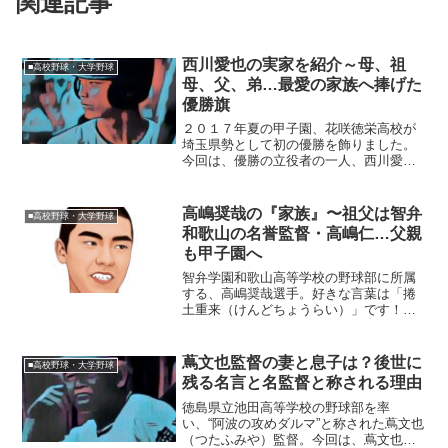
関連記事
西川愛也の実家を紹介～母、祖
■高校野球・大学野球
母、父、弟…最愛の家族へ捧げた
優勝旗
２０１７年夏の甲子園、花咲徳栄高校が
埼玉県勢として初の優勝を飾りました。
今回は、優勝の立役者の一人、西川愛也
（にしかわ・まなや）選手の実家や家族
に迫りたいと思います。◆実家は大阪・
堺西川愛也選手は、大阪府堺市の出身。
高嶋奨哉の『家族』〜祖父は智弁
■高校野球・大学野球
実家がある金岡（かなおか...
和歌山の名誉監督・高嶋仁…父親
も甲子園へ
智弁学園和歌山高等学校の野球部に所属
する、高嶋奨哉選手。好きな言葉は「捲
土重来（けんどちょうらい）」です！今
回は、そんな奨哉さんを取り巻く『家
族』の物語です。【プロフィール】名
前：高嶋奨哉（たかしま・しょうや）生
蔦文也監督の妻と息子は？後世に
■高校野球・大学野球
年月日：2003年〈平成15...
残る名言と名監督と称される理由
徳島県立池田高等学校の野球部を率
い、“阿波の攻めダルマ”と称された蔦文也
（つたふみや）監督。今回は、蔦文也監