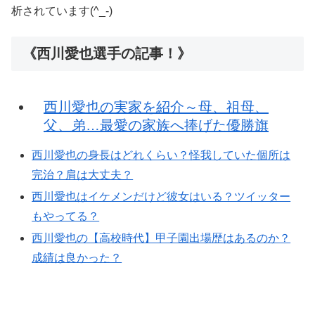
析されています(^_-)
《西川愛也選手の記事！》
西川愛也の実家を紹介～母、祖母、
父、弟…最愛の家族へ捧げた優勝旗
西川愛也の身長はどれくらい？怪我していた個所は
完治？肩は大丈夫？
西川愛也はイケメンだけど彼女はいる？ツイッター
もやってる？
西川愛也の【高校時代】甲子園出場歴はあるのか？
成績は良かった？