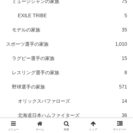
ミュージシャンの家族
75
EXILE TRIBE
5
モデルの家族
35
スポーツ選手の家族
1,010
ラグビー選手の家族
15
レスリング選手の家族
8
野球選手の家族
571
オリックスバファローズ
14
北海道日本ハムファイターズ
36
清宮幸太郎選手
7
メニュー
ホーム
検索
トップ
サイドバー