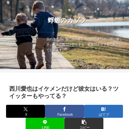
蜉蝣のカゾク
父の大きさ、母の温かさ、兄のたくましさ、姉の優し
さ…家族の数だけ存在する、家族のドラマをご紹介し
ていきます。
西川愛也はイケメンだけど彼女はいる？ツ
イッターもやってる？
X
Facebook
はてブ
LINE
コピー