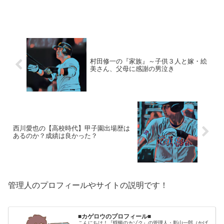
て、ご紹介します。【本人プロフィー
ル】名前：井上広大（いのうえ・こう
た）生年月日：2001年8月12日年齢：18
歳（2019年8月現...
村田修一の『家族』～子供３人と嫁・絵
美さん、父母に感謝の男泣き
西川愛也の【高校時代】甲子園出場歴は
あるのか？成績は良かった？
管理人のプロフィールやサイトの説明です！
■カゲロウのプロフィール■
こんにちは！『蜉蝣のカゾク』の管理人・影山一郎（かげ