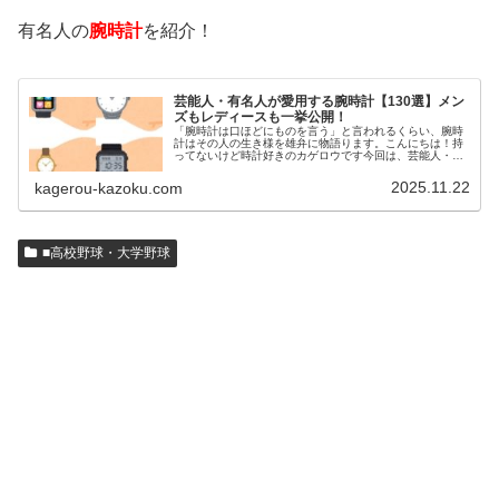
有名人の
腕時計
を紹介！
芸能人・有名人が愛用する腕時計【130選】メン
ズもレディースも一挙公開！
「腕時計は口ほどにものを言う」と言われるくらい、腕時
計はその人の生き様を雄弁に物語ります。こんにちは！持
ってないけど時計好きのカゲロウです今回は、芸能人・有
名人の腕時計をご紹介し、その人となりに思いを寄せたい
と思います。見たいページをクリッ…
2025.11.22
kagerou-kazoku.com
■高校野球・大学野球