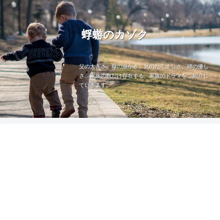
蜉蝣のカゾク
父の大きさ、母の温かさ、兄のたくましさ、姉の優し
さ…家族の数だけ存在する、家族のドラマをご紹介し
ていきます。