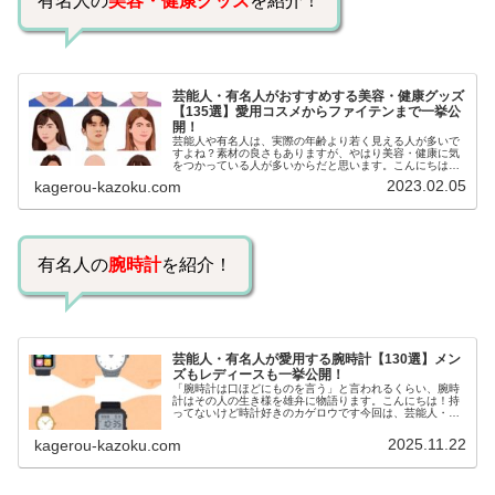
有名人の
美容・健康グッズ
を紹介！
芸能人・有名人がおすすめする美容・健康グッズ
【135選】愛用コスメからファイテンまで一挙公
開！
芸能人や有名人は、実際の年齢より若く見える人が多いで
すよね？素材の良さもありますが、やはり美容・健康に気
をつかっている人が多いからだと思います。こんにちは！
カゲロウです芸能人たちは、どんな方法で若返りを図って
2023.02.05
kagerou-kazoku.com
いるのでしょうか？今回は、芸能人…
有名人の
腕時計
を紹介！
芸能人・有名人が愛用する腕時計【130選】メン
ズもレディースも一挙公開！
「腕時計は口ほどにものを言う」と言われるくらい、腕時
計はその人の生き様を雄弁に物語ります。こんにちは！持
ってないけど時計好きのカゲロウです今回は、芸能人・有
名人の腕時計をご紹介し、その人となりに思いを寄せたい
と思います。見たいページをクリッ…
2025.11.22
kagerou-kazoku.com