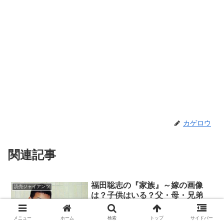
カゲロウ
関連記事
福田聡志の『家族』～嫁の画像
読売ジャイアンツ
は？子供はいる？父・母・兄弟
は？
読売ジャイアンツの福田聡志投手が、野
メニュー
ホーム
検索
トップ
サイドバー