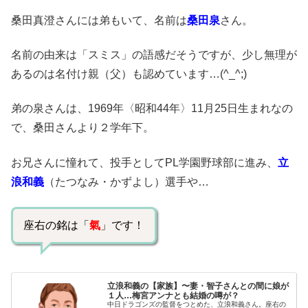
桑田真澄さんには弟もいて、名前は
桑田泉
さん。
名前の由来は「スミス」の語感だそうですが、少し無理が
あるのは名付け親（父）も認めています…(^_^;)
弟の泉さんは、1969年〈昭和44年〉11月25日生まれなの
で、桑田さんより２学年下。
お兄さんに憧れて、投手としてPL学園野球部に進み、
立
浪和義
（たつなみ・かずよし）選手や…
座右の銘は「
氣
」です！
立浪和義の【家族】〜妻・智子さんとの間に娘が
１人…梅宮アンナとも結婚の噂が？
中日ドラゴンズの監督をつとめた、立浪和義さん。座右の