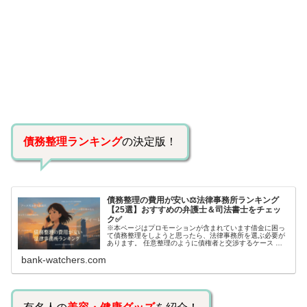
債務整理ランキング
の決定版！
債務整理の費用が安い⚖️法律事務所ランキング
【25選】おすすめの弁護士＆司法書士をチェッ
ク✅
※本ページはプロモーションが含まれています借金に困っ
て債務整理をしようと思ったら、法律事務所を選ぶ必要が
あります。 任意整理のように債権者と交渉するケース 自
己破産のように裁判所が関係するケースいずれも専門家の
bank-watchers.com
知識と経験が必要だからです。で…