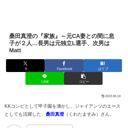
桑田真澄の『家族』～元CA妻との間に息
子が２人…長男は元独立L選手、次男は
Matt
X
Facebook
はてブ
LINE
コピー
2023.06.10
KKコンビとして甲子園を沸かし、ジャイアンツのエース
としても活躍した、
桑田真澄
（くわたますみ）さん。