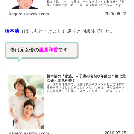
銘は「氣」です！今回は、そんな立浪さんを取り巻く『家
族』の物語です。名 前：立浪和義（たつなみ・かずよ
し）生年月日：1969年〈昭和44年〉8月19日身 長：
173cm/74kg血液型...
2025.06.22
kagerou-kazoku.com
橋本清
（はしもと・きよし）選手と同級生でした。
妻は元女優の
里見和香
です！
橋本清の『家族』～子供の名前や年齢は？嫁は元
女優・里見和香！
元・プロ野球選手で、現在は解説やタレントとして活動す
る橋本清（はしもときよし）さん。今回は、そんな橋本さ
んを取り巻く『家族』にスポットを当て、ご紹介します。
◆実家橋本清さんの実家は、大阪府摂津市。橋本さんはこ
こから、地元の名門「PL学園」に...
2016.07.25
kagerou-kazoku.com