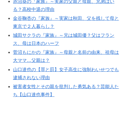
赤沼葵の『家族』～実家の父親と母親、兄弟はい
る？高校中退の理由
金谷鞠杏の『家族』～実家は秋田、父を残して母と
東京で２人暮らし？
城田サクラの『家族』～兄は城田優？父はフラン
ス、母は日本のハーフ
菅沼もにかの『家族』～母親と名前の由来、祖母は
大ママ…父親は？
山口達也の【罪と罰】女子高生に強制わいせつでも
逮捕されない理由
被害者女性とその親を批判した勇気ある？芸能人た
ち【山口達也事件】