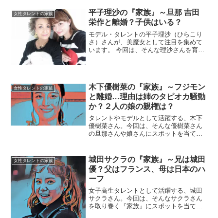
平子理沙の『家族』～旦那 吉田
女性タレントの家族
栄作と離婚？子供はいる？
モデル・タレントの平子理沙（ひらこり
さ）さんが、美魔女として注目を集めて
います。 今回は、そんな理沙さんを育
み、支えてきた『家族』にスポットを当
て、ご紹介します。◆父親の会社は？平
子理沙さんの実家は資産家。 お祖父さん
は、イギリスの高級紳士...
木下優樹菜の『家族』～フジモン
女性タレントの家族
と離婚…理由は姉のタピオカ騒動
か？２人の娘の親権は？
タレントやモデルとして活躍する、木下
優樹菜さん。今回は、そんな優樹菜さん
の旦那さんや娘さんにスポットを当て、
ご紹介します。名前：木下優樹菜（きの
した・ゆきな）生年月日：1987年12月4
日身長：166cm血液型：A型◆実家・生い
城田サクラの『家族』～兄は城田
女性タレントの家族
立ち木下優樹...
優？父はフランス、母は日本のハ
ーフ
女子高生タレントとして活躍する、城田
サクラさん。今回は、そんなサクラさん
を取り巻く『家族』にスポットを当て、
ご紹介します。【本人プロフィール】 名