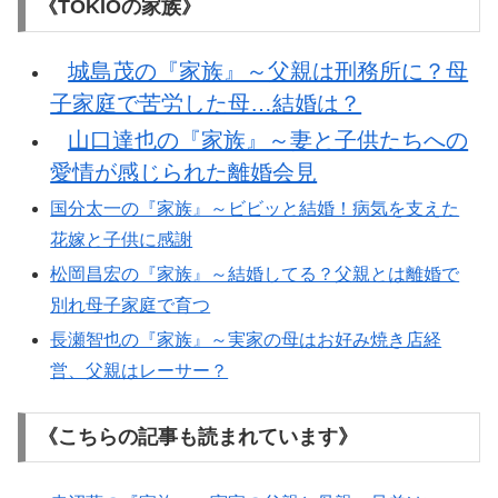
《TOKIOの家族》
城島茂の『家族』～父親は刑務所に？母
子家庭で苦労した母…結婚は？
山口達也の『家族』～妻と子供たちへの
愛情が感じられた離婚会見
国分太一の『家族』～ビビッと結婚！病気を支えた
花嫁と子供に感謝
松岡昌宏の『家族』～結婚してる？父親とは離婚で
別れ母子家庭で育つ
長瀬智也の『家族』～実家の母はお好み焼き店経
営、父親はレーサー？
《こちらの記事も読まれています》