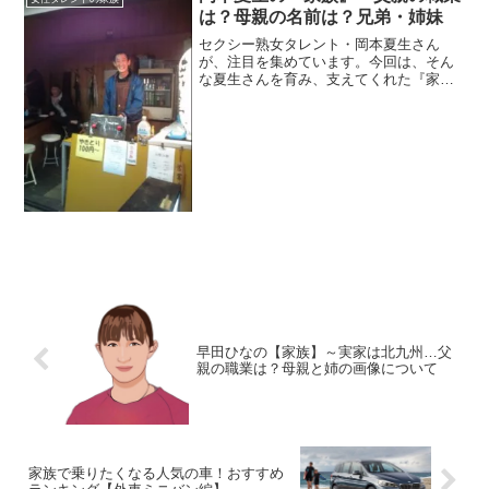
は？母親の名前は？兄弟・姉妹
セクシー熟女タレント・岡本夏生さん
が、注目を集めています。今回は、そん
な夏生さんを育み、支えてくれた『家
族』にスポットを当て、ご紹介しま
す。 ◆実家・父親の職業は？岡本夏生さ
んの実家は、静岡県。お父さんは、不動
産業を経営しながら、6人の子供...
早田ひなの【家族】～実家は北九州…父
親の職業は？母親と姉の画像について
家族で乗りたくなる人気の車！おすすめ