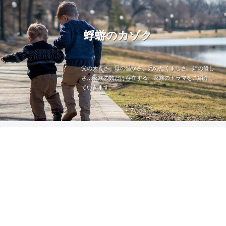
蜉蝣のカゾク
父の大きさ、母の温かさ、兄のたくましさ、姉の優し
さ…家族の数だけ存在する、家族のドラマをご紹介し
ていきます。