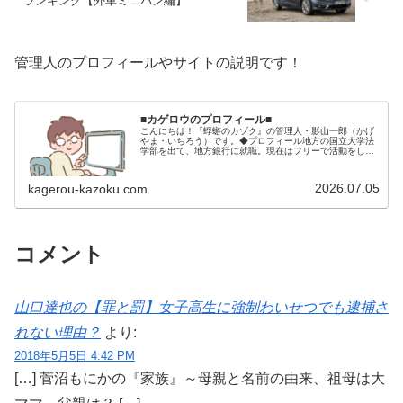
ランキング【外車ミニバン編】
管理人のプロフィールやサイトの説明です！
■カゲロウのプロフィール■
こんにちは！『蜉蝣のカゾク』の管理人・影山一郎（かげ
やま・いちろう）です。◆プロフィール地方の国立大学法
学部を出て、地方銀行に就職。現在はフリーで活動をして
います。 2009年12月2日 宅建士試験合格（合格率
15.85％） 2012年1月…
2026.07.05
kagerou-kazoku.com
コメント
山口達也の【罪と罰】女子高生に強制わいせつでも逮捕さ
れない理由？
より:
2018年5月5日 4:42 PM
[…] 菅沼もにかの『家族』～母親と名前の由来、祖母は大