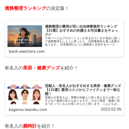
債務整理ランキング
の決定版！
債務整理の費用が安い⚖️法律事務所ランキング
【25選】おすすめの弁護士＆司法書士をチェッ
ク✅
※本ページはプロモーションが含まれています借金に困っ
て債務整理をしようと思ったら、法律事務所を選ぶ必要が
あります。 任意整理のように債権者と交渉するケース 自
己破産のように裁判所が関係するケースいずれも専門家の
bank-watchers.com
知識と経験が必要だからです。で…
有名人の
美容・健康グッズ
を紹介！
芸能人・有名人がおすすめする美容・健康グッズ
【135選】愛用コスメからファイテンまで一挙公
開！
芸能人や有名人は、実際の年齢より若く見える人が多いで
すよね？素材の良さもありますが、やはり美容・健康に気
をつかっている人が多いからだと思います。こんにちは！
カゲロウです芸能人たちは、どんな方法で若返りを図って
2023.02.05
kagerou-kazoku.com
いるのでしょうか？今回は、芸能人…
有名人の
腕時計
を紹介！