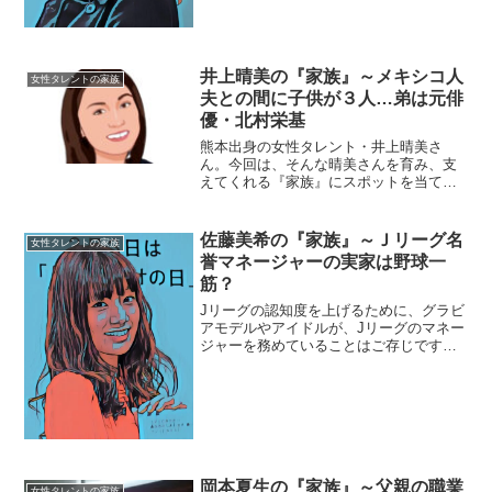
前：城田サクラ（しろた・さくら） 生年
月日：2001年1月2日 身長：160cm◆兄は
城田優？...
井上晴美の『家族』～メキシコ人
女性タレントの家族
夫との間に子供が３人…弟は元俳
優・北村栄基
熊本出身の女性タレント・井上晴美さ
ん。今回は、そんな晴美さんを育み、支
えてくれる『家族』にスポットを当て、
ご紹介します。名 前：井上晴美（い
のうえ・はるみ）生年月日：1974年〈昭
和49年〉9月23日身 長：164cm血液
佐藤美希の『家族』～Ｊリーグ名
女性タレントの家族
型 ：B型出身...
誉マネージャーの実家は野球一
筋？
Jリーグの認知度を上げるために、グラビ
アモデルやアイドルが、Jリーグのマネー
ジャーを務めていることはご存じです
か？初代マネージャーは現在女優として
活動する足立梨花さんでした。二代目Jリ
ーグマネージャーを務めているのが、モ
デルでタレントの佐藤...
岡本夏生の『家族』～父親の職業
女性タレントの家族