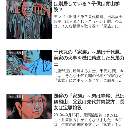
和59年〉11月16日...
は別居している？子供は青山学
院？
モンゴル出身の第７０代横綱、日馬富士
公平（はるまふじ・こうへい）関。今回
は、そんな横綱を取り巻く『家族』にス
ポットを当て、ご紹介します。◆お嫁さ
んとは別居している？日馬富士関は、２
０１０年９月に結婚しています。お嫁さ
んの名前は、ムンフジャラ...
千代丸の『家族』～弟は千代鳳、
力士の家族
実家の火事を機に精進した兄弟力
士
九重部屋に所属する力士、千代丸 関。今
回は、そんな千代丸関の兄弟や実家など
『家族』にスポットを当て、ご紹介しま
す。【本人プロフィール】四股名：千代
丸（ちよまる）本名：木下 一樹生年月
日：1991年4月17日年齢：28歳 ※2020
逆鉾の『家族』～弟は寺尾、兄は
力士の家族
年3月現在...
鶴嶺山、父親は先代井筒親方、長
女は宝塚娘役
2019年9月16日、元関脇逆鉾（さかほ
こ・井筒親方）が亡くなりました。今回
は、生前の逆鉾関を支えた『家族』をご
紹介し、在りし日の故人を偲びたいと思