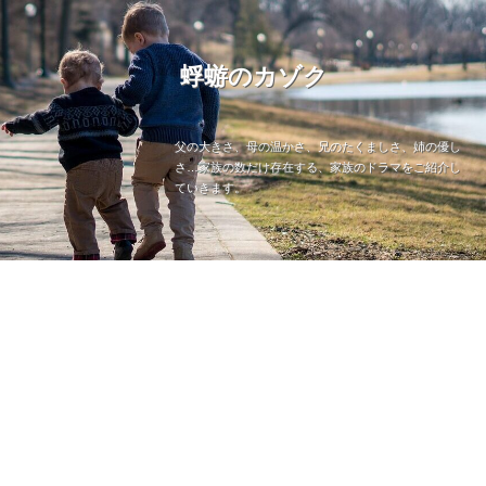
蜉蝣のカゾク
父の大きさ、母の温かさ、兄のたくましさ、姉の優し
さ…家族の数だけ存在する、家族のドラマをご紹介し
ていきます。