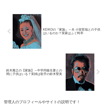
います。【故人プロフィール】名前：逆
鉾 昭廣（さかほこ・あきひろ）本名：福
薗 好昭（ふくぞの...
KEIKOの『家族』～夫 小室哲哉との子供
はいるのか？実家はふぐ料亭
鈴木雅之の【家族】～中学同級生妻との
間に子供はいる？実姉は歌手の鈴木聖美
管理人のプロフィールやサイトの説明です！