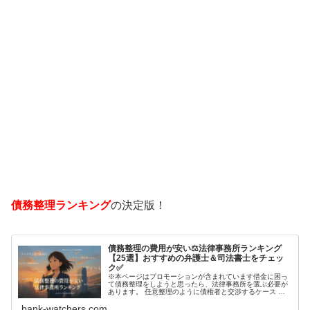
債務整理ランキング
の決定版！
債務整理の費用が安い⚖️法律事務所ランキング
【25選】おすすめの弁護士＆司法書士をチェッ
ク✅
※本ページはプロモーションが含まれています借金に困っ
て債務整理をしようと思ったら、法律事務所を選ぶ必要が
あります。 任意整理のように債権者と交渉するケース 自
己破産のように裁判所が関係するケースいずれも専門家の
bank-watchers.com
知識と経験が必要だからです。で…