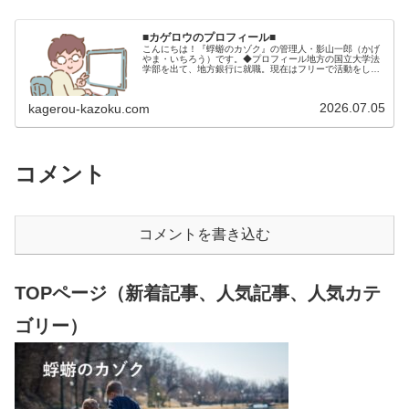
■カゲロウのプロフィール■
こんにちは！『蜉蝣のカゾク』の管理人・影山一郎（かげ
やま・いちろう）です。◆プロフィール地方の国立大学法
学部を出て、地方銀行に就職。現在はフリーで活動をして
います。 2009年12月2日 宅建士試験合格（合格率
15.85％） 2012年1月…
2026.07.05
kagerou-kazoku.com
コメント
コメントを書き込む
TOPページ（新着記事、人気記事、人気カテ
ゴリー）