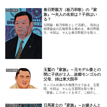
回紹介する「納...
春日野親方（栃乃和歌）の『家
力士の家族
族』〜夫人の名前は？子供はい
る？
元関脇・栃乃和歌として活躍し、現在は
相撲協会の広報部長を務める、春日野親
方。今回は、そんな春日野親方を取り巻
く『家族』にスポットを当て、ご紹介し
ます。【本人プロフィール】 名 前：春日
野清隆（かすがの・きよたか） 四股名：
栃乃和歌清隆（とち...
玉鷲の『家族』～元モデル妻との
力士の家族
間に子供が２人…故郷モンゴルの
父母、姉は東大院卒
モンゴル出身の大相撲力士である、玉鷲
関。今回は、そんな玉鷲関を取り巻く
『家族』にスポットを当て、ご紹介しま
す。名 前：玉鷲一朗（たまわし・い
ちろう）本 名：バトジャルガリー
ン・ムンホルギル生年月日：1984年〈昭
日馬富士の『家族』～お嫁さんと
力士の家族