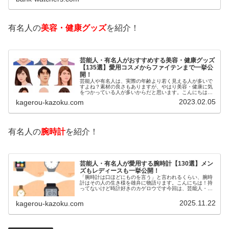
有名人の
美容・健康グッズ
を紹介！
芸能人・有名人がおすすめする美容・健康グッズ
【135選】愛用コスメからファイテンまで一挙公
開！
芸能人や有名人は、実際の年齢より若く見える人が多いで
すよね？素材の良さもありますが、やはり美容・健康に気
をつかっている人が多いからだと思います。こんにちは！
カゲロウです芸能人たちは、どんな方法で若返りを図って
2023.02.05
kagerou-kazoku.com
いるのでしょうか？今回は、芸能人…
有名人の
腕時計
を紹介！
芸能人・有名人が愛用する腕時計【130選】メン
ズもレディースも一挙公開！
「腕時計は口ほどにものを言う」と言われるくらい、腕時
計はその人の生き様を雄弁に物語ります。こんにちは！持
ってないけど時計好きのカゲロウです今回は、芸能人・有
名人の腕時計をご紹介し、その人となりに思いを寄せたい
と思います。見たいページをクリッ…
2025.11.22
kagerou-kazoku.com