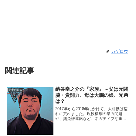
カゲロウ
関連記事
納谷幸之介の『家族』～父は元関
力士の家族
脇・貴闘力、母は大鵬の娘、兄弟
は？
2017年から2018年にかけて、大相撲は荒
れに荒れました。現役横綱の暴力問題
や、無免許運転など、ネガティブな事件
が出るわ出るわ…そんな中、2018年に入
ってから、ある一人の新人力士が注目さ
れているのはご存じですか？それが、今