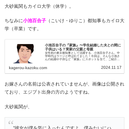
大砂嵐関もカイロ大学（休学）。
ちなみに
小池百合子
（こいけ・ゆりこ）都知事もカイロ大
学（卒業）です。
小池百合子の『家族』〜学生結婚した夫との間に
子供はいる？実家の父親と母親
女性初の東京都知事として活躍する、小池百合子さん。中
学時代はラージと呼ばれてました！今回は、そんな小池さ
んの結婚や子供など『家族』にスポットを当て、ご紹介し
ます。名 前：小池百合子（こいけ・ゆりこ）生年月
日：1952年〈昭和27年〉7月1...
2024.11.17
kagerou-kazoku.com
お嫁さんの名前は公表されていませんが、画像は公開され
ており、エジプト出身の方のようですね。
大砂嵐関が、
“彼女が僕を気に入ったんですよ。僕みたいにハ