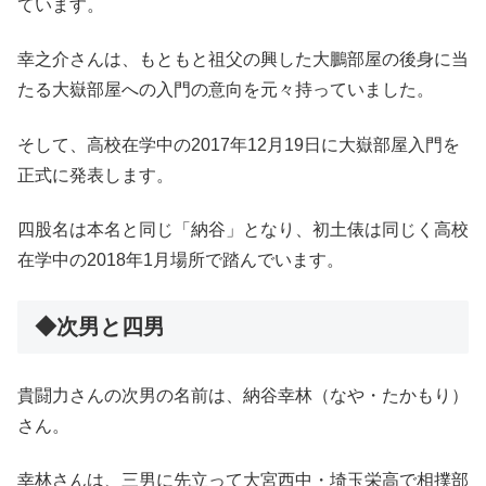
ています。
幸之介さんは、もともと祖父の興した大鵬部屋の後身に当
たる大嶽部屋への入門の意向を元々持っていました。
そして、高校在学中の2017年12月19日に大嶽部屋入門を
正式に発表します。
四股名は本名と同じ「納谷」となり、初土俵は同じく高校
在学中の2018年1月場所で踏んでいます。
◆次男と四男
貴闘力さんの次男の名前は、納谷幸林（なや・たかもり）
さん。
幸林さんは、三男に先立って大宮西中・埼玉栄高で相撲部