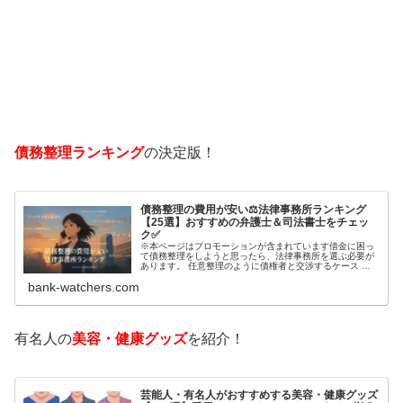
債務整理ランキング
の決定版！
債務整理の費用が安い⚖️法律事務所ランキング
【25選】おすすめの弁護士＆司法書士をチェッ
ク✅
※本ページはプロモーションが含まれています借金に困っ
て債務整理をしようと思ったら、法律事務所を選ぶ必要が
あります。 任意整理のように債権者と交渉するケース 自
己破産のように裁判所が関係するケースいずれも専門家の
bank-watchers.com
知識と経験が必要だからです。で…
有名人の
美容・健康グッズ
を紹介！
芸能人・有名人がおすすめする美容・健康グッズ