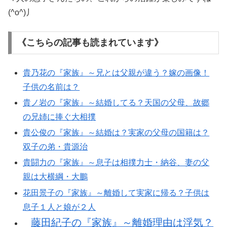
(^o^)丿
《こちらの記事も読まれています》
貴乃花の『家族』～兄とは父親が違う？嫁の画像！
子供の名前は？
貴ノ岩の『家族』～結婚してる？天国の父母、故郷
の兄姉に捧ぐ大相撲
貴公俊の『家族』～結婚は？実家の父母の国籍は？
双子の弟・貴源治
貴闘力の『家族』～息子は相撲力士・納谷、妻の父
親は大横綱・大鵬
花田景子の『家族』～離婚して実家に帰る？子供は
息子１人と娘が２人
藤田紀子の『家族』～離婚理由は浮気？