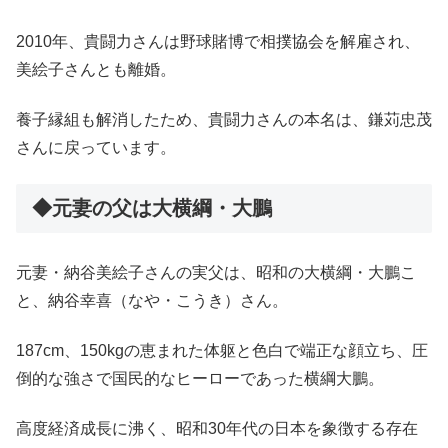
2010年、貴闘力さんは野球賭博で相撲協会を解雇され、
美絵子さんとも離婚。
養子縁組も解消したため、貴闘力さんの本名は、鎌苅忠茂
さんに戻っています。
◆元妻の父は大横綱・大鵬
元妻・納谷美絵子さんの実父は、昭和の大横綱・大鵬こ
と、納谷幸喜（なや・こうき）さん。
187cm、150kgの恵まれた体躯と色白で端正な顔立ち、圧
倒的な強さで国民的なヒーローであった横綱大鵬。
高度経済成長に沸く、昭和30年代の日本を象徴する存在