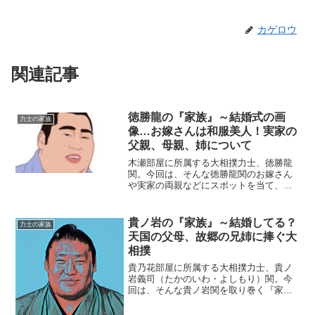
カゲロウ
関連記事
徳勝龍の『家族』～結婚式の画
力士の家族
像…お嫁さんは和服美人！実家の
父親、母親、姉について
木瀬部屋に所属する大相撲力士、徳勝龍
関。今回は、そんな徳勝龍関のお嫁さん
や実家の両親などにスポットを当て、ご
紹介します。【プロフィール】名前：徳
勝龍 誠（とくしょうりゅう・まこと）本
名：青木 誠生年月日：1986年8月22日身
貴ノ岩の『家族』～結婚してる？
力士の家族
長/体重：18...
天国の父母、故郷の兄姉に捧ぐ大
相撲
貴乃花部屋に所属する大相撲力士、貴ノ
岩義司（たかのいわ・よしもり）関。今
回は、そんな貴ノ岩関を取り巻く『家
族』にスポットを当て、ご紹介します。
【本人プロフィール】名前：貴ノ岩義司