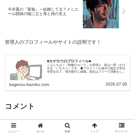
今井翼の『家族』～結婚してる？メニエ
ール闘病の陰に父と母と姉の支え
管理人のプロフィールやサイトの説明です！
■カゲロウのプロフィール■
こんにちは！『蜉蝣のカゾク』の管理人・影山一郎（かげ
やま・いちろう）です。◆プロフィール地方の国立大学法
学部を出て、地方銀行に就職。現在はフリーで活動をして
います。 2009年12月2日 宅建士試験合格（合格率
15.85％） 2012年1月…
2026.07.05
kagerou-kazoku.com
コメント
貴景勝の『家族』～実家は芦屋のお金持ちで母親は美魔
女…父親の職業は？
より:
メニュー
ホーム
検索
トップ
サイドバー