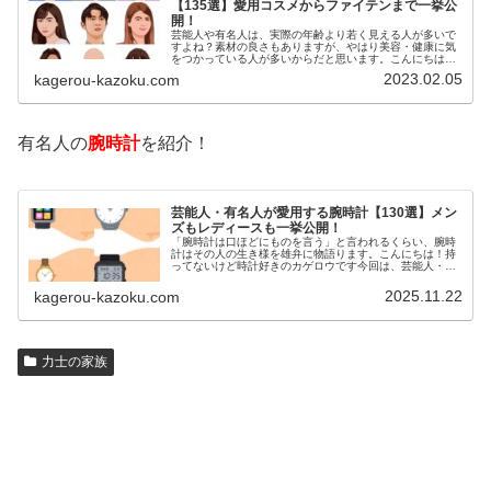
【135選】愛用コスメからファイテンまで一挙公
開！
芸能人や有名人は、実際の年齢より若く見える人が多いで
すよね？素材の良さもありますが、やはり美容・健康に気
をつかっている人が多いからだと思います。こんにちは！
カゲロウです芸能人たちは、どんな方法で若返りを図って
2023.02.05
kagerou-kazoku.com
いるのでしょうか？今回は、芸能人…
有名人の
腕時計
を紹介！
芸能人・有名人が愛用する腕時計【130選】メン
ズもレディースも一挙公開！
「腕時計は口ほどにものを言う」と言われるくらい、腕時
計はその人の生き様を雄弁に物語ります。こんにちは！持
ってないけど時計好きのカゲロウです今回は、芸能人・有
名人の腕時計をご紹介し、その人となりに思いを寄せたい
と思います。見たいページをクリッ…
2025.11.22
kagerou-kazoku.com
力士の家族