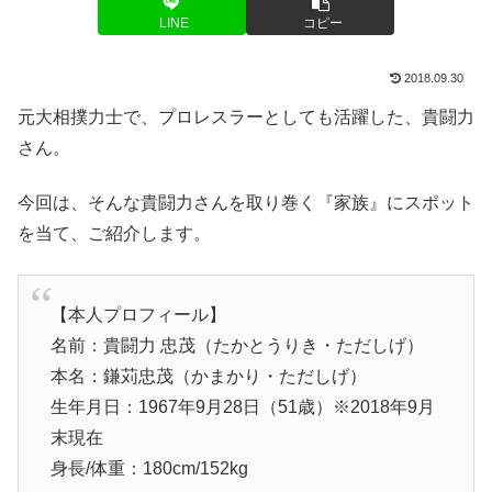
LINE
コピー
2018.09.30
元大相撲力士で、プロレスラーとしても活躍した、貴闘力
さん。
今回は、そんな貴闘力さんを取り巻く『家族』にスポット
を当て、ご紹介します。
【本人プロフィール】
名前：貴闘力 忠茂（たかとうりき・ただしげ）
本名：鎌苅忠茂（かまかり・ただしげ）
生年月日：1967年9月28日（51歳）※2018年9月
末現在
身長/体重：180cm/152kg