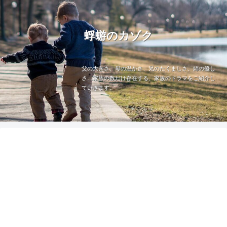
蜉蝣のカゾク
父の大きさ、母の温かさ、兄のたくましさ、姉の優し
さ…家族の数だけ存在する、家族のドラマをご紹介し
ていきます。