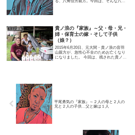
る、八角信芳親方。今回は、そんな八角
親方を取り巻く『家族』にスポットを当
て、ご紹介します。【プロフィール】名
前：八角信芳（はっかく・のぶよし）本
名：保志信芳生年月日：...
貴ノ浪の『家族』～父・母・兄・
力士の家族
姉・保育士の嫁・そして子供
（娘？）
2015年6月20日、元大関・貴ノ浪の音羽
山親方が、急性心不全のためお亡くなり
になりました。 今回は、残された貴ノ浪
の家族にスポットを当てたいと思いま
す。◆貴ノ浪・本人貴ノ浪の本名は、浪
岡貞博さん。1971年10月27日生まれで享
年43歳。...
平尾勇気の『家族』～２人の母と２人の
兄と２人の子供…父と嫁は１人