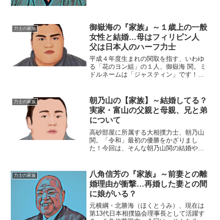
（たかのいわ・よしもり）本名：アディ
ヤギーン・バーサンドルジ生...
御嶽海の『家族』～１歳上の一般
力士の家族
女性と結婚…母はフィリピン人
父は日本人のハーフ力士
平成４年度生まれの関取を指す、いわゆ
る「花のヨン組」の１人、御嶽海 関。ミ
ドルネームは「ジャスティン」です！今
回は、そんな御嶽海を取り巻く『家族』
にスポットを当て、ご紹介します。名
前：御嶽海久司（みたけうみ・ひさし）
朝乃山の【家族】～結婚してる？
力士の家族
本名：大道 久司（おおみ...
実家・富山の父親と母親、兄と弟
について
高砂部屋に所属する大相撲力士、朝乃山
関。「令和」最初の優勝をかざりまし
た！今回は、そんな朝乃山関の結婚や、
実家の家族についてご紹介します。
名 前：朝乃山英樹（あさのやま・ひ
でき）本 名：石橋広暉（いしばし・
八角信芳の『家族』～前妻との離
力士の家族
ひろき）生年月日：1994年〈...
婚理由が衝撃…再婚した妻との間
に娘がいる？
元横綱・北勝海（ほくとうみ）、現在は
第13代日本相撲協会理事長として活躍す