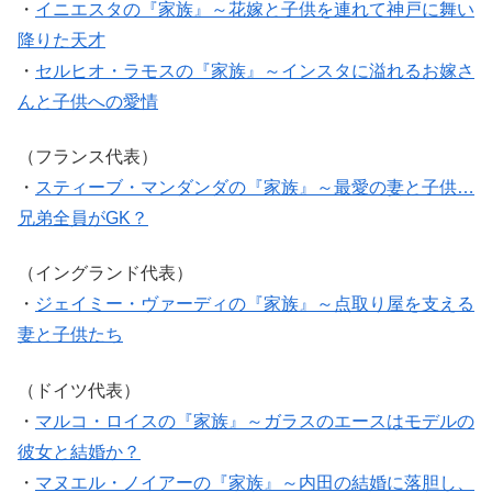
・
イニエスタの『家族』～花嫁と子供を連れて神戸に舞い
降りた天才
・
セルヒオ・ラモスの『家族』～インスタに溢れるお嫁さ
んと子供への愛情
（フランス代表）
・
スティーブ・マンダンダの『家族』～最愛の妻と子供…
兄弟全員がGK？
（イングランド代表）
・
ジェイミー・ヴァーディの『家族』～点取り屋を支える
妻と子供たち
（ドイツ代表）
・
マルコ・ロイスの『家族』～ガラスのエースはモデルの
彼女と結婚か？
・
マヌエル・ノイアーの『家族』～内田の結婚に落胆し、