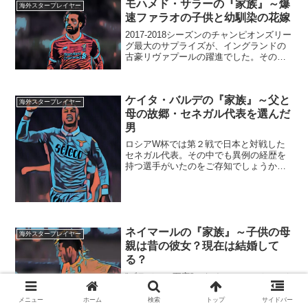
モハメド・サラーの『家族』～爆
海外スタープレイヤー
速ファラオの子供と幼馴染の花嫁
2017-2018シーズンのチャンピオンズリー
グ最大のサプライズが、イングランドの
古豪リヴァプールの躍進でした。そのリ
ヴァプールの快進撃を支えたのが、エジ
プト代表モハメド・サラー選手です。ス
ピードを生かしたドリブルで、相手陣内
ケイタ・バルデの『家族』～父と
に切り込む姿を...
海外スタープレイヤー
母の故郷・セネガル代表を選んだ
男
ロシアW杯では第２戦で日本と対戦した
セネガル代表。その中でも異例の経歴を
持つ選手がいたのをご存知でしょうか？
フランスリーグ1部、リーグアンのモナコ
で活躍している「ケイタ・バルデ」選手
がその人です。日本のライバルとも言わ
れているセネガル代表。...
ネイマールの『家族』～子供の母
海外スタープレイヤー
親は昔の彼女？現在は結婚して
る？
“ブラジルの至宝”、ネイマール・ジュニオ
ール。４年前の自国開催のW杯では無念
の大怪我で、準決勝で敗退、その後の３
メニュー
ホーム
検索
トップ
サイドバー