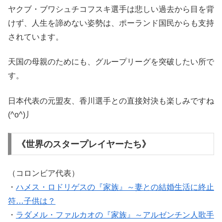
ヤクブ・ブワシュチコフスキ選手は悲しい過去から目を背
けず、人生を諦めない姿勢は、ポーランド国民からも支持
されています。
天国の母親のためにも、
グループリーグ
を
突破したい所で
す。
日本代表の
元
盟友
、
香川選手との直接対決も楽しみですね
(^o^)丿
《世界のスタープレイヤーたち》
（コロンビア代表）
・
ハメス・ロドリゲスの『家族』～妻との結婚生活に終止
符…子供は？
・
ラダメル・ファルカオの『家族』～アルゼンチン人歌手