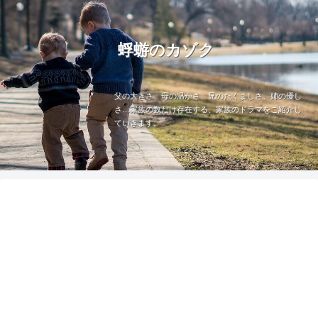
蜉蝣のカゾク
父の大きさ、母の温かさ、兄のたくましさ、姉の優し
さ…家族の数だけ存在する、家族のドラマをご紹介し
ていきます。