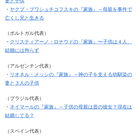
妻と子供
・
ヤクブ・ブワシュチコフスキの『家族』～母親を事件で
亡くし兄と生きる
（ポルトガル代表）
・
クリスティアーノ・ロナウドの『家族』〜子供は４人、
結婚には拘らず
（アルゼンチン代表）
・
リオネル・メッシの『家族』～神の子を支える幼馴染の
妻と３人の子供
（ブラジル代表）
・
ネイマールの『家族』～子供の母親は昔の彼女？現在は
結婚してる？
（スペイン代表）