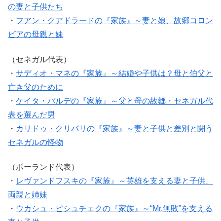
の妻と子供たち
・
フアン・クアドラードの『家族』～妻と娘、故郷コロン
ビアの母親と妹
（セネガル代表）
・
サディオ・マネの『家族』～結婚や子供は？母と伯父と
亡き父のために
・
ケイタ・バルデの『家族』～父と母の故郷・セネガル代
表を選んだ男
・
カリドゥ・クリバリの『家族』～妻と子供と差別と闘う
セネガルの怪物
（ポーランド代表）
・
レヴァンドフスキの『家族』～英雄を支える妻と子供、
両親と姉妹
・
ウカシュ・ピシュチェクの『家族』～“Mr.無敗”を支える