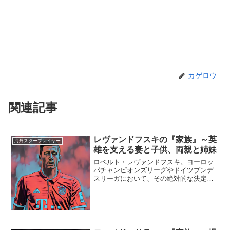
カゲロウ
関連記事
レヴァンドフスキの『家族』～英
海外スタープレイヤー
雄を支える妻と子供、両親と姉妹
ロベルト・レヴァンドフスキ。ヨーロッ
パチャンピオンズリーグやドイツブンデ
スリーガにおいて、その絶対的な決定力
は世界でも５本の指に入ると言われてい
る名ストライカーです。2018年ロシアW
杯では、日本、コロンビア、セネガルと
同じグループ組になっ...