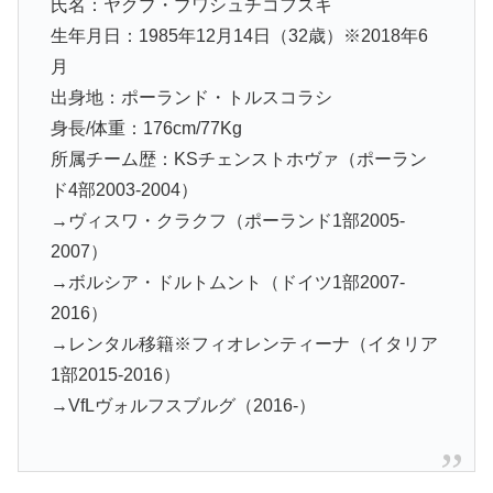
氏名：
ヤクブ・ブワシュチコフスキ
生年月日：
19
85
年
12
月
14
日（32歳）※2018年6
月
出身地：
ポーランド・トルスコラシ
身長/体重：1
76
cm/
77
Kg
所属チーム歴：
KSチェンストホヴァ（ポーラン
ド4部2003-2004）
→ヴィスワ・クラクフ（ポーランド1部2005-
2007）
→ボルシア・ドルトムント（ドイツ1部2007-
2016）
→レンタル移籍※フィオレンティーナ（イタリア
1部2015-2016）
→VfLヴォルフスブルグ
（2016-）