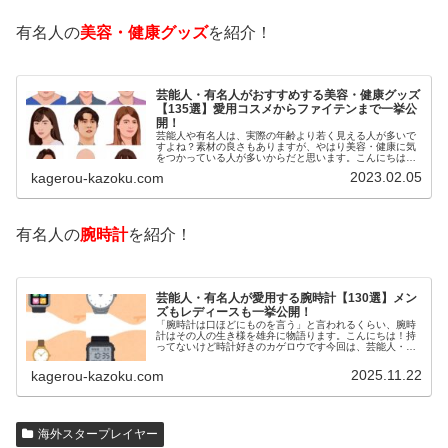
有名人の
美容・健康グッズ
を紹介！
芸能人・有名人がおすすめする美容・健康グッズ
【135選】愛用コスメからファイテンまで一挙公
開！
芸能人や有名人は、実際の年齢より若く見える人が多いで
すよね？素材の良さもありますが、やはり美容・健康に気
をつかっている人が多いからだと思います。こんにちは！
カゲロウです芸能人たちは、どんな方法で若返りを図って
2023.02.05
kagerou-kazoku.com
いるのでしょうか？今回は、芸能人…
有名人の
腕時計
を紹介！
芸能人・有名人が愛用する腕時計【130選】メン
ズもレディースも一挙公開！
「腕時計は口ほどにものを言う」と言われるくらい、腕時
計はその人の生き様を雄弁に物語ります。こんにちは！持
ってないけど時計好きのカゲロウです今回は、芸能人・有
名人の腕時計をご紹介し、その人となりに思いを寄せたい
と思います。見たいページをクリッ…
2025.11.22
kagerou-kazoku.com
海外スタープレイヤー