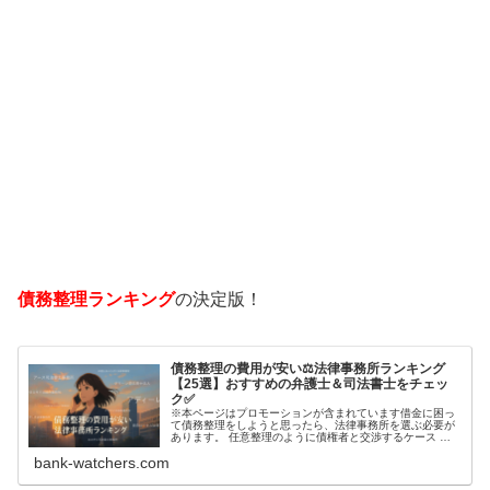
債務整理ランキング
の決定版！
債務整理の費用が安い⚖️法律事務所ランキング
【25選】おすすめの弁護士＆司法書士をチェッ
ク✅
※本ページはプロモーションが含まれています借金に困っ
て債務整理をしようと思ったら、法律事務所を選ぶ必要が
あります。 任意整理のように債権者と交渉するケース 自
己破産のように裁判所が関係するケースいずれも専門家の
bank-watchers.com
知識と経験が必要だからです。で…