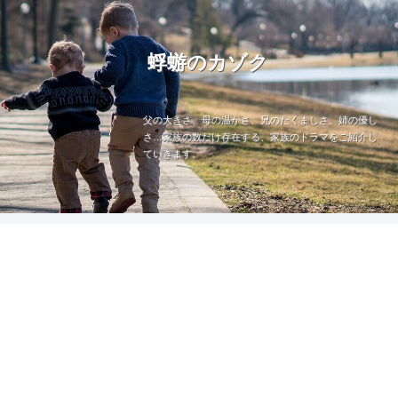
蜉蝣のカゾク
父の大きさ、母の温かさ、兄のたくましさ、姉の優し
さ…家族の数だけ存在する、家族のドラマをご紹介し
ていきます。