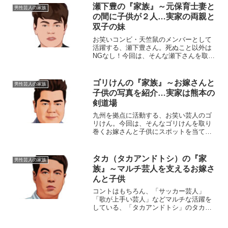
は、今野喜六（きろく）さん...
瀬下豊の『家族』～元保育士妻と
男性芸人の家族
の間に子供が２人…実家の両親と
双子の妹
お笑いコンビ・天竺鼠のメンバーとして
活躍する、瀬下豊さん。死ぬこと以外は
NGなし！今回は、そんな瀬下さんを取り
巻く『家族』の物語です。名前：瀬下豊
（せした・ゆたか）生年月日：1979年
〈昭和54年〉7月29日身長：177cm 血液
ゴリけんの『家族』～お嫁さんと
男性芸人の家族
型：A型出...
子供の写真を紹介…実家は熊本の
剣道場
九州を拠点に活動する、お笑い芸人のゴ
リけん。今回は、そんなゴリけんを取り
巻くお嫁さんと子供にスポットを当て、
ご紹介します。名 前：ゴリけん
本 名：町田 健一郎（まちだ・けんい
ちろう）生年月日：1973年〈昭和48年〉
タカ（タカアンドトシ）の『家
男性芸人の家族
10月24日身 長...
族』～マルチ芸人を支えるお嫁さ
んと子供
コントはもちろん、「サッカー芸人」
「歌が上手い芸人」などマルチな活躍を
している、「タカアンドトシ」のタカさ
ん。今回は、タカさんの『家族』につい
てご紹介していきます。本 名：鈴木