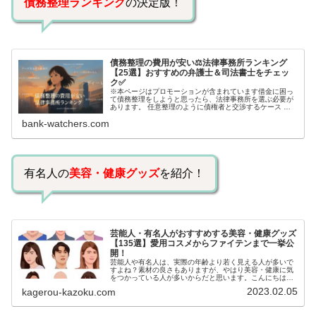
債務整理ランキング
の決定版！
債務整理の費用が安い⚖️法律事務所ランキング
【25選】おすすめの弁護士＆司法書士をチェッ
ク✅
※本ページはプロモーションが含まれています借金に困っ
て債務整理をしようと思ったら、法律事務所を選ぶ必要が
あります。 任意整理のように債権者と交渉するケース 自
己破産のように裁判所が関係するケースいずれも専門家の
bank-watchers.com
知識と経験が必要だからです。で…
有名人の
美容・健康グッズ
を紹介！
芸能人・有名人がおすすめする美容・健康グッズ
【135選】愛用コスメからファイテンまで一挙公
開！
芸能人や有名人は、実際の年齢より若く見える人が多いで
すよね？素材の良さもありますが、やはり美容・健康に気
をつかっている人が多いからだと思います。こんにちは！
カゲロウです芸能人たちは、どんな方法で若返りを図って
2023.02.05
kagerou-kazoku.com
いるのでしょうか？今回は、芸能人…