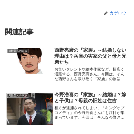
カゲロウ
関連記事
西野亮廣の『家族』～結婚しない
男性芸人の家族
理由は？兵庫の実家の父と母と兄
弟たち
お笑いタレントや絵本作家など、幅広く
活躍する、西野亮廣さん。今回は、そん
な西野さんを取り巻く『家族』の物語で
す。【プロフィール】名前：西野亮廣
（にしの・あきひろ）生年月日：1980年7
月3日血液型：O型出身地：兵庫県川西市
今野浩喜の『家族』～結婚は？嫁
男性芸人の家族
◆実家は兵庫県川西...
と子供は？母親の旧姓は住吉
相方が逮捕されてしまい、「キングオブ
コメディ」の今野浩喜さんにも注目が集
まっています。今回は、そんな今野さん
を支えてくれた『家族』にスポットを当
て、ご紹介します。◆父親はフィリピン
在住？今野浩喜さんのお父さんの名前