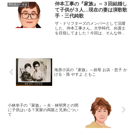
崇大（すずき・たかひろ）生年月日：
仲本工事の『家族』～３回結婚し
男性芸人の家族
1976年〈昭和51年〉4月...
て子供が３人…現在の妻は演歌歌
手・三代純歌
ザ・ドリフターズのメンバーとして活躍
した、仲本工事さん。大学時代、弁護士
を目指してました！今回は、そんな仲本
さんを取り巻く『家族』の物語です。
名 前：仲本工事（なかもと・こう
じ）本 名：仲本興喜（なかもと・こ
うき）生年月日：1941年〈...
海原小浜の『家族』～叔母 お浜・息子 か
ける・孫 やすよ ともこ
小林幸子の『家族』～夫・林明男との間
に子供はいる？実家の両親と兄弟につい
て