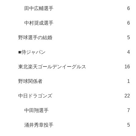
田中広輔選手
6
中村奨成選手
6
野球選手の結婚
5
■侍ジャパン
4
東北楽天ゴールデンイーグルス
16
野球関係者
1
中日ドラゴンズ
22
中田翔選手
7
涌井秀章投手
5