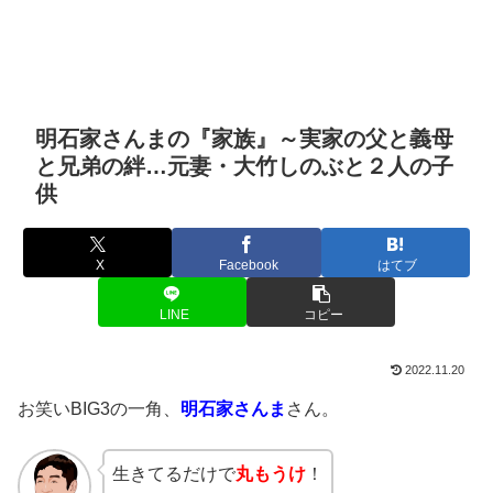
明石家さんまの『家族』～実家の父と義母
と兄弟の絆…元妻・大竹しのぶと２人の子
供
X
Facebook
はてブ
LINE
コピー
2022.11.20
お笑いBIG3の一角、
明石家さんま
さん。
生きてるだけで
丸もうけ
！