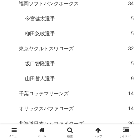
福岡ソフトバンクホークス
34
今宮健太選手
5
柳田悠岐選手
5
東京ヤクルトスワローズ
32
坂口智隆選手
5
山田哲人選手
9
千葉ロッテマリーンズ
14
オリックスバファローズ
14
北海道日本ハムファイターズ
36
メニュー
ホーム
検索
トップ
サイドバー
清宮幸太郎選手
7