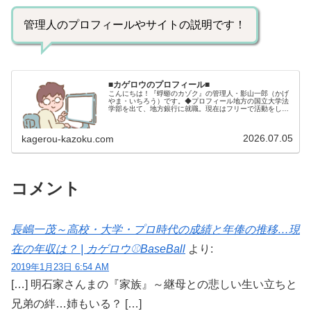
管理人のプロフィールやサイトの説明です！
■カゲロウのプロフィール■
こんにちは！『蜉蝣のカゾク』の管理人・影山一郎（かげ
やま・いちろう）です。◆プロフィール地方の国立大学法
学部を出て、地方銀行に就職。現在はフリーで活動をして
います。 2009年12月2日 宅建士試験合格（合格率
15.85％） 2012年1月…
2026.07.05
kagerou-kazoku.com
コメント
長嶋一茂～高校・大学・プロ時代の成績と年俸の推移…現
在の年収は？ | カゲロウ⚾️BaseBall
より:
2019年1月23日 6:54 AM
[…] 明石家さんまの『家族』～継母との悲しい生い立ちと
兄弟の絆…姉もいる？ […]