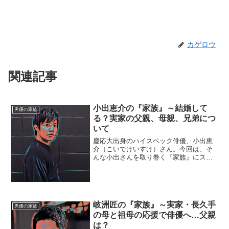
カゲロウ
関連記事
小出恵介の『家族』～結婚して
男優の家族
る？実家の父親、母親、兄弟につ
いて
慶応大出身のハイスペック俳優、小出恵
介（こいでけいすけ）さん。今回は、そ
んな小出さんを取り巻く『家族』にスポ
ットを当て、ご紹介します。◆実家は宮
前平小出恵介さんは東京都港区出身。し
かし、川崎市立宮前平中学校を出ている
ので、実家は宮前平（みや...
岐洲匠の『家族』～実家・長久手
男優の家族
の母と祖母の応援で俳優へ…父親
は？