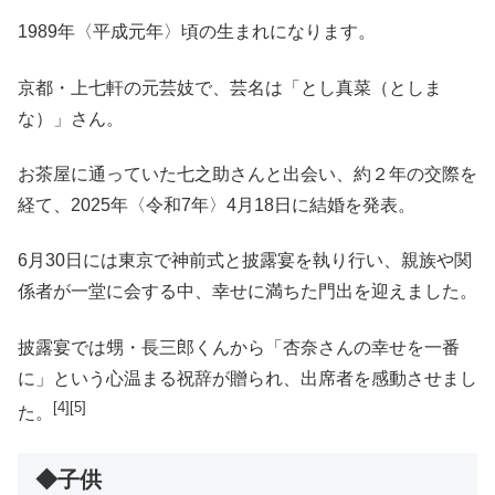
1989年〈平成元年〉頃の生まれになります。
京都・上七軒の元芸妓で、芸名は「とし真菜（としま
な）」さん。
お茶屋に通っていた七之助さんと出会い、約２年の交際を
経て、2025年〈令和7年〉4月18日に結婚を発表。
6月30日には東京で神前式と披露宴を執り行い、親族や関
係者が一堂に会する中、幸せに満ちた門出を迎えました。
披露宴では甥・長三郎くんから「杏奈さんの幸せを一番
に」という心温まる祝辞が贈られ、出席者を感動させまし
[4
]
[5
]
た。
◆子供