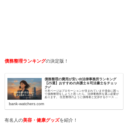
債務整理ランキング
の決定版！
債務整理の費用が安い⚖️法律事務所ランキング
【25選】おすすめの弁護士＆司法書士をチェッ
ク✅
※本ページはプロモーションが含まれています借金に困っ
て債務整理をしようと思ったら、法律事務所を選ぶ必要が
あります。 任意整理のように債権者と交渉するケース 自
己破産のように裁判所が関係するケースいずれも専門家の
bank-watchers.com
知識と経験が必要だからです。で…
有名人の
美容・健康グッズ
を紹介！