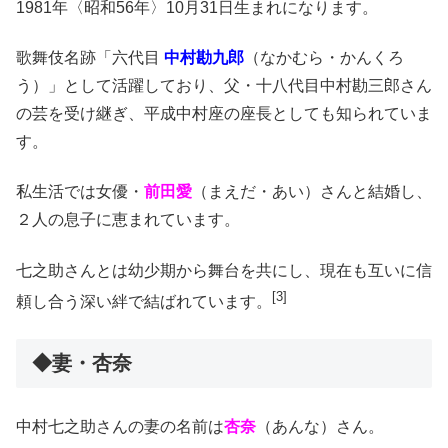
1981年〈昭和56年〉10月31日生まれになります。
歌舞伎名跡「六代目
中村勘九郎
（なかむら・かんくろ
う）」として活躍しており、父・十八代目中村勘三郎さん
の芸を受け継ぎ、平成中村座の座長としても知られていま
す。
私生活では女優・
前田愛
（まえだ・あい）さんと結婚し、
２人の息子に恵まれています。
七之助さんとは幼少期から舞台を共にし、現在も互いに信
[3
]
頼し合う深い絆で結ばれています。
◆妻・杏奈
中村七之助さんの妻の名前は
杏奈
（あんな）さん。