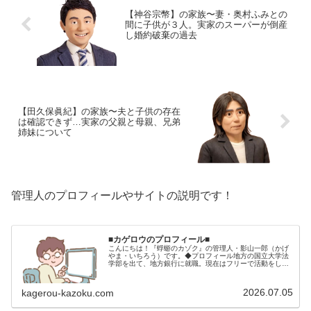
【神谷宗幣】の家族〜妻・奥村ふみとの
間に子供が３人。実家のスーパーが倒産
し婚約破棄の過去
【田久保眞紀】の家族〜夫と子供の存在
は確認できず…実家の父親と母親、兄弟
姉妹について
管理人のプロフィールやサイトの説明です！
■カゲロウのプロフィール■
こんにちは！『蜉蝣のカゾク』の管理人・影山一郎（かげ
やま・いちろう）です。◆プロフィール地方の国立大学法
学部を出て、地方銀行に就職。現在はフリーで活動をして
います。 2009年12月2日 宅建士試験合格（合格率
15.85％） 2012年1月…
2026.07.05
kagerou-kazoku.com