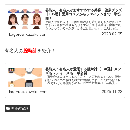
芸能人・有名人がおすすめする美容・健康グッズ
【135選】愛用コスメからファイテンまで一挙公
開！
芸能人や有名人は、実際の年齢より若く見える人が多いで
すよね？素材の良さもありますが、やはり美容・健康に気
をつかっている人が多いからだと思います。こんにちは！
カゲロウです芸能人たちは、どんな方法で若返りを図って
2023.02.05
kagerou-kazoku.com
いるのでしょうか？今回は、芸能人…
有名人の
腕時計
を紹介！
芸能人・有名人が愛用する腕時計【130選】メン
ズもレディースも一挙公開！
「腕時計は口ほどにものを言う」と言われるくらい、腕時
計はその人の生き様を雄弁に物語ります。こんにちは！持
ってないけど時計好きのカゲロウです今回は、芸能人・有
名人の腕時計をご紹介し、その人となりに思いを寄せたい
と思います。見たいページをクリッ…
2025.11.22
kagerou-kazoku.com
男優の家族