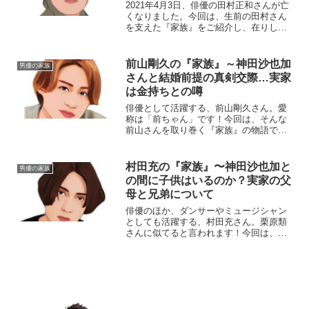
2021年4月3日、俳優の田村正和さんが亡
くなりました。今回は、生前の田村さん
を支えた『家族』をご紹介し、在りし日
の故人を偲びたいと思います。【プロフ
ィール】名前：田村正和生年月日：1943
年〈昭和18年〉8月1日身長：172cm血液
前山剛久の『家族』～神田沙也加
男優の家族
型：A...
さんと結婚前提の真剣交際…実家
は金持ちとの噂
俳優として活躍する、前山剛久さん。愛
称は「前ちゃん」です！今回は、そんな
前山さんを取り巻く『家族』の物語で
す。名前：前山剛久（まえやま・たかひ
さ）生年月日：1991年〈平成3年〉2月7
日身長：172cm血液型：O型出身大学：
村田充の『家族』〜神田沙也加と
男優の家族
明治学院大学◆実...
の間に子供はいるのか？実家の父
母と兄弟について
俳優のほか、ダンサーやミュージシャン
としても活躍する、村田充さん。栗原類
さんに似てると言われます！今回は、そ
んな充さんを取り巻く『家族』にスポッ
トを当て、ご紹介します。名 前：村
田充（むらた・みつ）生年月日：1977年
〈昭和52年〉8月1...