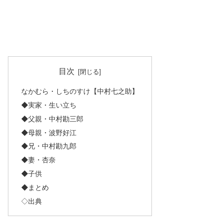
目次
なかむら・しちのすけ【中村七之助】
◆実家・生い立ち
◆父親・中村勘三郎
◆母親・波野好江
◆兄・中村勘九郎
◆妻・杏奈
◆子供
◆まとめ
◇出典