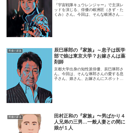
『宇宙戦隊キュウレンジャー』で主演レ
ッドを演じる、俳優の岐洲匠（きず・た
くみ）さん。今回は、そんな岐洲さんを
取り巻く『家族』にスポットを当て、ご
紹介します。◆実家・長久手で過ごした
中学校・高校時代岐洲匠さんは愛知県長
久手（ながくて）市の出身...
辰巳琢郎の『家族』～息子は医学
男優の家族
部で娘は東京大学？お嫁さんは薬
剤師
京都大学出身の知性派俳優、辰巳琢郎さ
ん。今回は、そんな琢郎さんの愛する息
子さん、娘さん、お嫁さんにスポットを
当て、ご紹介します。【本人プロフィー
ル】名前：辰巳琢郎（たつみ・たくろ
う）生年月日：1958年8月6日年齢：60歳
（2019年3月現...
田村正和の『家族』〜男ばかり４
男優の家族
人兄弟の三男…一般人妻との間に
娘が１人