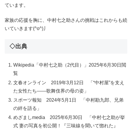
ています。
家族の応援を胸に、中村七之助さんの挑戦はこれからも続
いていきます(^o^)丿
◇出典
Wikipedia「中村七之助（2代目）」2025年6月30日閲
覧
文春オンライン 2019年3月12日 「“中村屋”を支え
た女性たち――歌舞伎界の母の姿」
スポーツ報知 2024年5月1日 「中村勘九郎、兄弟
の絆を語る」
めざましmedia 2025年6月30日 「中村七之助が挙
式 妻の写真を初公開！『三味線を聞いて惚れた』