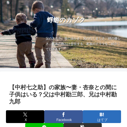
蜉蝣のカゾク
父の大きさ、母の温かさ、兄のたくましさ、姉の優し
さ…家族の数だけ存在する、家族のドラマをご紹介し
ていきます。
【中村七之助】の家族〜妻・杏奈との間に
子供はいる？父は中村勘三郎、兄は中村勘
九郎
X
Facebook
はてブ