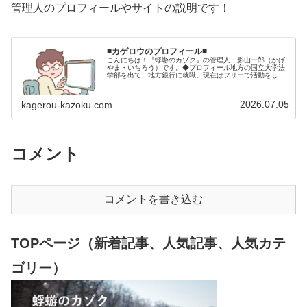
管理人のプロフィールやサイトの説明です！
■カゲロウのプロフィール■
こんにちは！『蜉蝣のカゾク』の管理人・影山一郎（かげ
やま・いちろう）です。◆プロフィール地方の国立大学法
学部を出て、地方銀行に就職。現在はフリーで活動をして
います。 2009年12月2日 宅建士試験合格（合格率
15.85％） 2012年1月…
2026.07.05
kagerou-kazoku.com
コメント
コメントを書き込む
TOPページ（新着記事、人気記事、人気カテ
ゴリー）