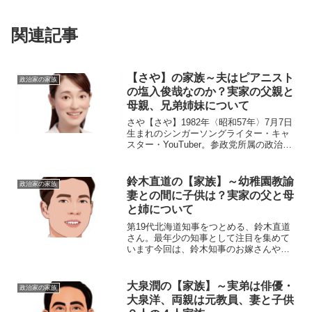
関連記事
【さや】の家族～夫はピアニスト
政治家の家族
の塩入俊哉なのか？実家の父親と
母親、兄弟姉妹について
さや【さや】1982年〈昭和57年〉7月7日
生まれのシンガーソングライター・キャ
スター・YouTuber。参政党所属の政治
家。◆実家・生い立ちさやさんは神奈川
県横浜市出身。高校は神奈川県立横浜日
野高等学校（現・横浜南陵高等学校）に
鈴木直道の【家族】～幼稚園教諭
政治家の家族
進学し、作...
妻との間に子供は？実家の父と母
と姉について
第19代北海道知事をつとめる、鈴木直道
さん。最年少の知事として注目を集めて
います今回は、鈴木知事のお嫁さんや実
家など『家族』にスポットを当て、ご紹
介します。名 前：鈴木直道（すず
き・なおみち）生年月日：1981年〈昭和
大泉潤の【家族】～実弟は俳優・
政治家の家族
56年〉3月14日血...
大泉洋、両親は元教員、妻と子供