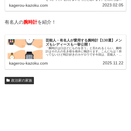
カゲロウです芸能人たちは、どんな方法で若返りを図って
2023.02.05
kagerou-kazoku.com
いるのでしょうか？今回は、芸能人…
有名人の
腕時計
を紹介！
芸能人・有名人が愛用する腕時計【130選】メン
ズもレディースも一挙公開！
「腕時計は口ほどにものを言う」と言われるくらい、腕時
計はその人の生き様を雄弁に物語ります。こんにちは！持
ってないけど時計好きのカゲロウです今回は、芸能人・有
名人の腕時計をご紹介し、その人となりに思いを寄せたい
と思います。見たいページをクリッ…
2025.11.22
kagerou-kazoku.com
政治家の家族