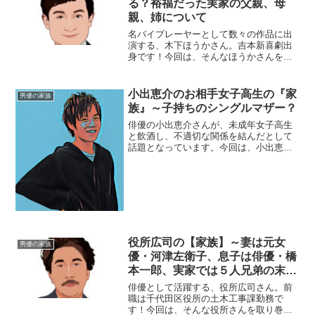
る？裕福だった実家の父親、母
親、姉について
名バイプレーヤーとして数々の作品に出
演する、木下ほうかさん。吉本新喜劇出
身です！今回は、そんなほうかさんを取
り巻く『家族』の物語です。名 前：
木下ほうか（きのした・ほうか）本
名：木下鳳華（きのした・ほうか）生年
小出恵介のお相手女子高生の『家
男優の家族
月日：1964年〈昭和3...
族』～子持ちのシングルマザー？
俳優の小出恵介さんが、未成年女子高生
と飲酒し、不適切な関係を結んだとして
話題となっています。今回は、小出恵介
さんのお相手とされる女子高生の『家
族』に迫りたいと思います。◆お相手の
女子高生小出恵介さんのお相手とされる
女性は、１７歳の女子高生。...
役所広司の【家族】～妻は元女
男優の家族
優・河津左衛子、息子は俳優・橋
本一郎、実家では５人兄弟の末っ
子
俳優として活躍する、役所広司さん。前
職は千代田区役所の土木工事課勤務で
す！今回は、そんな役所さんを取り巻く