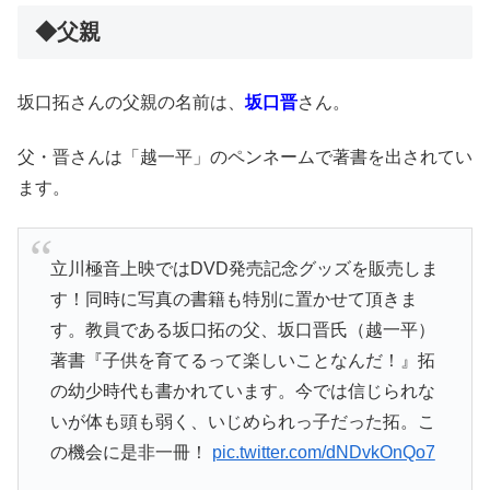
◆父親
坂口拓さんの父親の名前は、
坂口晋
さん。
父・晋さんは「越一平」のペンネームで著書を出されてい
ます。
立川極音上映ではDVD発売記念グッズを販売しま
す！同時に写真の書籍も特別に置かせて頂きま
す。教員である坂口拓の父、坂口晋氏（越一平）
著書『子供を育てるって楽しいことなんだ！』拓
の幼少時代も書かれています。今では信じられな
いが体も頭も弱く、いじめられっ子だった拓。こ
の機会に是非一冊！
pic.twitter.com/dNDvkOnQo7