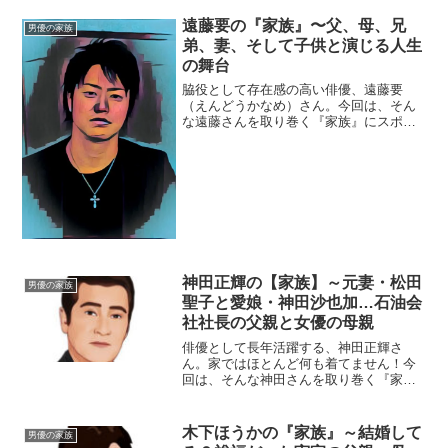
父親は整体師？向井理さんのお父さん
は、和歌山の出身で、ラグビーの選手と
遠藤要の『家族』〜父、母、兄
男優の家族
して鳴らしました。実業団...
弟、妻、そして子供と演じる人生
の舞台
脇役として存在感の高い俳優、遠藤要
（えんどうかなめ）さん。今回は、そん
な遠藤さんを取り巻く『家族』にスポッ
トを当て、ご紹介します。◆父親と母親
遠藤要さんが１４歳の時、両親は離婚。
遠藤さんは母親に引き取られたため、そ
こから父親とは離れて暮らし...
神田正輝の【家族】～元妻・松田
男優の家族
聖子と愛娘・神田沙也加…石油会
社社長の父親と女優の母親
俳優として長年活躍する、神田正輝さ
ん。家ではほとんど何も着てません！今
回は、そんな神田さんを取り巻く『家
族』の物語です。名 前：神田正輝
（かんだ・まさき）生年月日：1950年
〈昭和25年〉12月21日身 長：178cm
木下ほうかの『家族』～結婚して
男優の家族
血液型 ：A型出身...