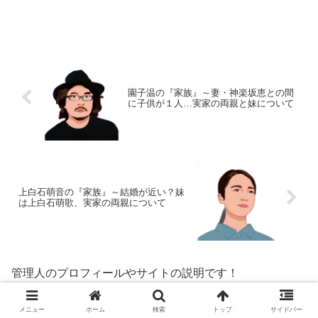
『家族』の物語です。名 前：役所広
司（やくしょ・こうじ）生年月日：1956
年〈昭和31年〉1月1日身 長：179cm
血液型 ：AB...
園子温の『家族』～妻・神楽坂恵との間
に子供が１人…実家の両親と妹について
上白石萌音の『家族』～結婚が近い？妹
は上白石萌歌、実家の両親について
管理人のプロフィールやサイトの説明です！
メニュー
ホーム
検索
トップ
サイドバー
■カゲロウのプロフィール■