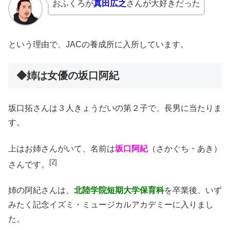
おふくろが
真田広之
さんが大好きだった
という理由で、JACの養成所に入所しています。
◆姉は女優の坂口阿紀
坂口拓さんは３人きょうだいの第２子で、長男に当たりま
す。
上はお姉さんがいて、名前は
坂口阿紀
（さかぐち・あき）
[2]
さんです。
姉の阿紀さんは、
北陸学院短期大学保育科
を卒業後、いず
みたく記念イズミ・ミュージカルアカデミーに入りまし
た。