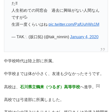
た‼️
人生初めての同窓会 過去に興味がない人間なん
ですが💦
生涯一度くらいはね
pic.twitter.com/PafUuhWs1M
— TAK∴ (坂口拓) (@tak_ninnin)
January 4, 2020
中学校時代は陸上部に所属。
中学校までは体が小さく、友達も少なかったそうです。
[1]
高校は、
石川県立鶴来（つるぎ）高等学校
へ進学。
高校では弓道部に所属しました。