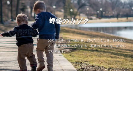
蜉蝣のカゾク
父の大きさ、母の温かさ、兄のたくましさ、姉の優し
さ…家族の数だけ存在する、家族のドラマをご紹介し
ていきます。