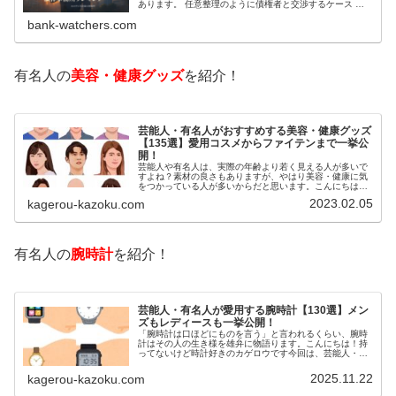
あります。 任意整理のように債権者と交渉するケース 自
己破産のように裁判所が関係するケースいずれも専門家の
bank-watchers.com
知識と経験が必要だからです。で…
有名人の
美容・健康グッズ
を紹介！
芸能人・有名人がおすすめする美容・健康グッズ
【135選】愛用コスメからファイテンまで一挙公
開！
芸能人や有名人は、実際の年齢より若く見える人が多いで
すよね？素材の良さもありますが、やはり美容・健康に気
をつかっている人が多いからだと思います。こんにちは！
カゲロウです芸能人たちは、どんな方法で若返りを図って
2023.02.05
kagerou-kazoku.com
いるのでしょうか？今回は、芸能人…
有名人の
腕時計
を紹介！
芸能人・有名人が愛用する腕時計【130選】メン
ズもレディースも一挙公開！
「腕時計は口ほどにものを言う」と言われるくらい、腕時
計はその人の生き様を雄弁に物語ります。こんにちは！持
ってないけど時計好きのカゲロウです今回は、芸能人・有
名人の腕時計をご紹介し、その人となりに思いを寄せたい
と思います。見たいページをクリッ…
2025.11.22
kagerou-kazoku.com