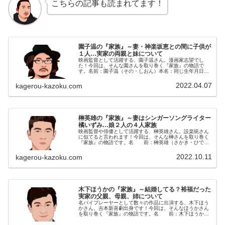
こちらの記事も読まれてます！
園子温の『家族』～妻・神楽坂恵との間に子供が
１人…実家の両親と妹について
映画監督として活躍する、園子温さん。漫画家志望でし
た！今回は、そんな園さんを取り巻く『家族』の物語で
す。名前：園子温（その・しおん）本名：同じ生年月日：
1961年〈昭和36年〉12月18日出身大学：法政大学（中
退）出身地：愛知県豊川市◆実...
2022.04.07
kagerou-kazoku.com
榊英雄の『家族』～妻はシンガーソングライター
橘いずみ…娘２人の４人家族
映画監督や俳優として活躍する、榊英雄さん。設楽統さん
に似てると言われます！今回は、そんな榊さんを取り巻く
『家族』の物語です。名 前：榊英雄（さかき・ひで
お）生年月日：1970年〈昭和45年〉6月4日身 長：
178cm血液型 ：A型出身地...
2022.10.11
kagerou-kazoku.com
木下ほうかの『家族』～結婚してる？裕福だった
実家の父親、母親、姉について
名バイプレーヤーとして数々の作品に出演する、木下ほう
かさん。吉本新喜劇出身です！今回は、そんなほうかさん
を取り巻く『家族』の物語です。名 前：木下ほうか
（きのした・ほうか）本 名：木下鳳華（きのした・ほ
うか）生年月日：1964年〈昭和3...