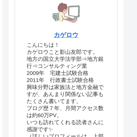
カゲロウ
こんにちは！
カゲロウこと影山友郎です。
地方の国立大学法学部⇒地方銀
行⇒コンサルティング業
2009年 宅建士試験合格
2011年 行政書士試験合格
興味分野は家族法と地方金融で
すが、あんまり関係ない記事も
たくさん書いてます。
ブログ歴７年、月間アクセス数
は約60万PV。
いつも訪れてくれる読者さんに
感謝です✨
（詳しいプロフィールは、上部