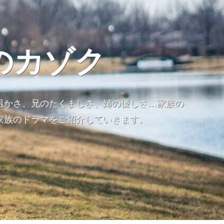
のカゾク
温かさ、兄のたくましさ、姉の優しさ…家族の
家族のドラマをご紹介していきます。