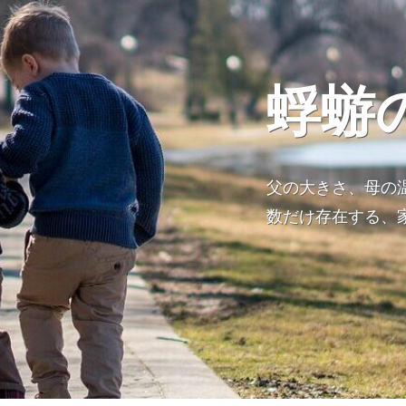
蜉蝣
父の大きさ、母の
数だけ存在する、