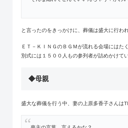
と言ったのをきっかけに、葬儀は盛大に行わ
ＥＴ－ＫＩＮＧのＢＧＭが流れる会場にはた
別式には１５００人もの参列者が詰めかけて
◆母親
盛大な葬儀を行う中、妻の上原多香子さんはT
喪主の言葉、言えるかな？